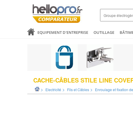
EQUIPEMENT D'ENTREPRISE
OUTILLAGE
BÂTIM
SANTÉ & ANALYSES
COMMERCE ET DISTRIBUTION
LOGISTIQUE ET EMBALLAGE
ELECTRICITÉ
MODE 
CACHE-CÂBLES STILE LINE COVE
>
>
>
Electricité
Fils et Câbles
Enroulage et fixation d