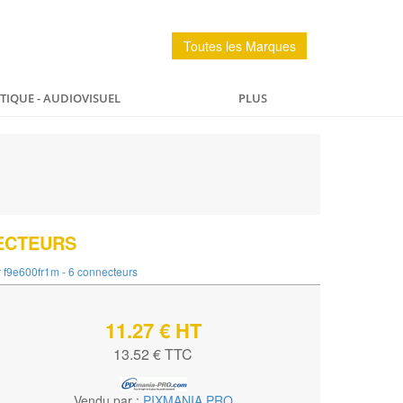
Toutes les Marques
IQUE - AUDIOVISUEL
PLUS
PÊCHE
MAISON
SPORTS ET LOISIRS
NECTEURS
r f9e600fr1m - 6 connecteurs
11.27 € HT
13.52 € TTC
Vendu par :
PIXMANIA PRO