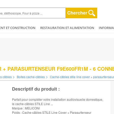
Chercher
ENT ET CONSTRUCTION
RESTAURATION ET ALIMENTATION
INFORMAT
ESPACE VERT
HYGIÈNE ET NETTOYAGE
AGRICULTURE - ELEVAGE - 
ET BEAUTÉ
MÉCANIQUE ET VÉHICULES
PLOMBERIE - CHAUFFAGERIE
R + PARASURTENSEUR F9E600FR1M - 6 CON
>
>
es câbles
Boîtes cache-câbles
Cache-câbles stile line cover + parasurtenseu
Descriptif du produit :
Parfait pour compléter votre installation audiovisuelle domestique,
le cache-câbles STILE Line ...
Marque : MELICONI
Poids : Cache-câbles STILE Line Cover + Parasurtenseur