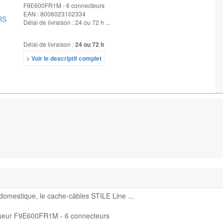
F9E600FR1M - 6 connecteurs
EAN : 8006023102334
Délai de livraison : 24 ou 72 h ...
Délai de livraison :
24 ou 72 h
> Voir le descriptif complet
e domestique, le cache-câbles STILE Line ...
nseur F9E600FR1M - 6 connecteurs