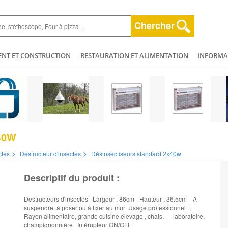
Chercher
ENT ET CONSTRUCTION
RESTAURATION ET ALIMENTATION
INFORMAT
ESPACE VERT
HYGIÈNE ET NETTOYAGE
AGRICULTURE - ELEVAGE - 
ET BEAUTÉ
MÉCANIQUE ET VÉHICULES
PLOMBERIE - CHAUFFAGERIE
40W
>
>
ctes
Destructeur d'insectes
Désinsectiseurs standard 2x40w
Descriptif du produit :
Destructeurs d'insectes Largeur : 86cm - Hauteur : 36.5cm A
suspendre, à poser ou à fixer au mûr Usage professionnel :
Rayon alimentaire, grande cuisine élevage , chais, laboratoire,
champignonnière Intérupteur ON/OFF