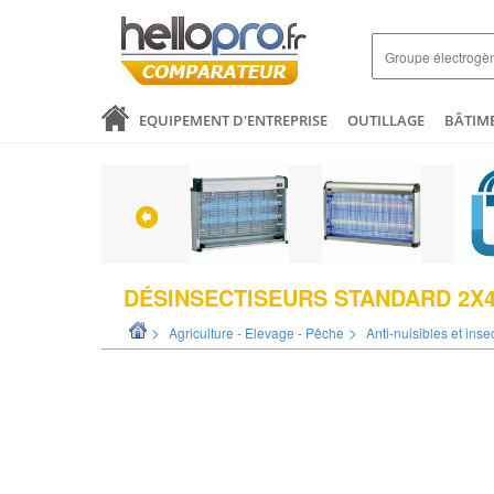
EQUIPEMENT D'ENTREPRISE
OUTILLAGE
BÂTIM
SANTÉ & ANALYSES
COMMERCE ET DISTRIBUTION
LOGISTIQUE ET EMBALLAGE
ELECTRICITÉ
MODE 
DÉSINSECTISEURS STANDARD 2X
>
>
Agriculture - Elevage - Pêche
Anti-nuisibles et inse