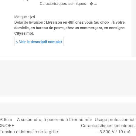
Caractéristiques techniques � ...
Marque :
jvd
Délai de livraison :
Livraison en 48h chez vous (au choix : à votre
domicile, en bureau de poste, chez un commerçant, en consigne
Cityssimo).
> Voir le descriptif complet
 36.5cm A suspendre, à poser ou à fixer au mûr Usage professionnel
e Intérupteur ON/OFF Caractéristiques techniqu
ensité de la grille: - 3 800 V / 10 mA Pos