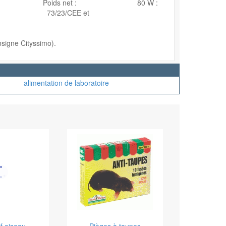
I IP 20 Poids net : 80 W :
s: 73/23/CEE et
nsigne Cityssimo).
alimentation de laboratoire