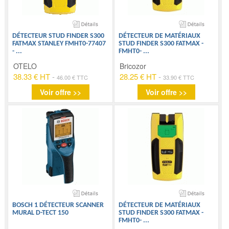
DÉTECTEUR STUD FINDER S300
DÉTECTEUR DE MATÉRIAUX
FATMAX STANLEY FMHT0-77407
STUD FINDER S300 FATMAX -
-
...
FMHT0-
...
OTELO
Bricozor
38.33 € HT
-
28.25 € HT
-
46.00 € TTC
33.90 € TTC
Voir offre >>
Voir offre >>
BOSCH 1 DÉTECTEUR SCANNER
DÉTECTEUR DE MATÉRIAUX
MURAL D-TECT 150
STUD FINDER S300 FATMAX -
FMHT0-
...