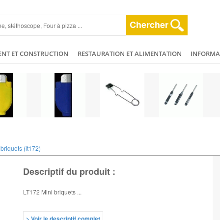
Chercher
ENT ET CONSTRUCTION
RESTAURATION ET ALIMENTATION
INFORMAT
ESPACE VERT
HYGIÈNE ET NETTOYAGE
AGRICULTURE - ELEVAGE - 
ET BEAUTÉ
MÉCANIQUE ET VÉHICULES
PLOMBERIE - CHAUFFAGERIE
 briquets (lt172)
Descriptif du produit :
LT172 Mini briquets ...
> Voir le descriptif complet