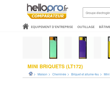
EQUIPEMENT D'ENTREPRISE
OUTILLAGE
BÂTIM
SANTÉ & ANALYSES
COMMERCE ET DISTRIBUTION
LOGISTIQUE ET EMBALLAGE
ELECTRICITÉ
MODE 
MINI BRIQUETS (LT172)
>
>
>
>
Maison
Cheminée
Briquet et allume-feu
Mini