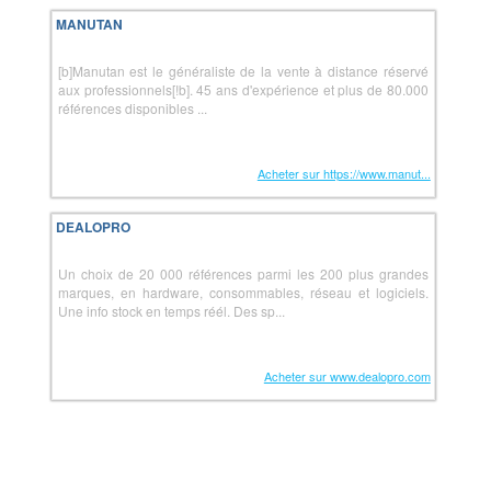
MANUTAN
[b]Manutan est le généraliste de la vente à distance réservé
aux professionnels[!b]. 45 ans d'expérience et plus de 80.000
références disponibles ...
Acheter sur https://www.manut...
DEALOPRO
Un choix de 20 000 références parmi les 200 plus grandes
marques, en hardware, consommables, réseau et logiciels.
Une info stock en temps réél. Des sp...
Acheter sur www.dealopro.com