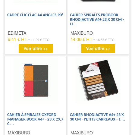
CADRE CLIC-CLAC A4 ANGLES 90°
CAHIER SPIRALES PROBOOK
RHODIACTIVE A4+ 23 X 30 CM -
LI
...
EDIMETA
MAXIBURO
9.41 € HT
-
14.06 € HT
-
11.29 € TTC
16.87 € TTC
Voir offre >>
Voir offre >>
CAHIER À SPIRALES OXFORD
CAHIER RHODIACTIVE A4+ 23 X
MANAGER BOOK A4+ - 23 X 29,7
30 CM - PETITS CARREAUX - 1
...
C
...
MAXIBURO
MAXIBURO