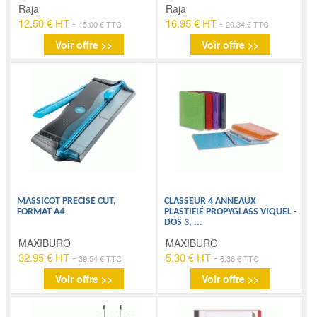
Raja
Raja
12.50 € HT
-
16.95 € HT
-
15.00 € TTC
20.34 € TTC
Voir offre >>
Voir offre >>
MASSICOT PRECISE CUT,
CLASSEUR 4 ANNEAUX
FORMAT A4
PLASTIFIÉ PROPYGLASS VIQUEL -
DOS 3,
...
MAXIBURO
MAXIBURO
32.95 € HT
-
5.30 € HT
-
39.54 € TTC
6.36 € TTC
Voir offre >>
Voir offre >>