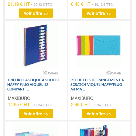
21.19 € HT
-
8.43 € HT
-
25.43 € TTC
10.12 € TTC
Voir offre >>
Voir offre >>
TRIEUR PLASTIQUE À SOUFFLE
POCHETTES DE RANGEMENT À
HAPPY FLUO VIQUEL 12
SCRATCH VIQUEL HAPPYFLUO
COMPART
...
A4 MA
...
MAXIBURO
MAXIBURO
14.95 € HT
-
2.45 € HT
-
17.94 € TTC
2.94 € TTC
Voir offre >>
Voir offre >>