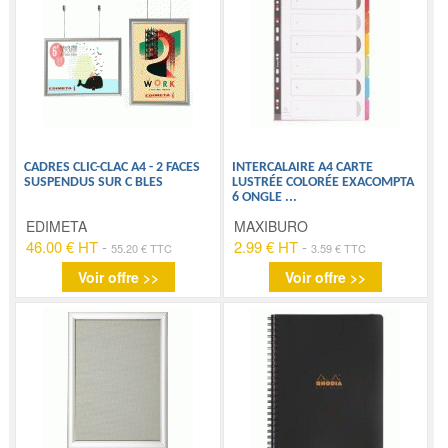
CADRES CLIC-CLAC A4 - 2 FACES
INTERCALAIRE A4 CARTE
SUSPENDUS SUR C BLES
LUSTRÉE COLORÉE EXACOMPTA
6 ONGLE
...
EDIMETA
MAXIBURO
46.00 € HT
-
2.99 € HT
-
55.20 € TTC
3.59 € TTC
Voir offre >>
Voir offre >>