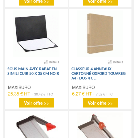
Voir offre >>
Voir offre >>
SOUS MAIN AVEC RABAT EN
CLASSEUR 4 ANNEAUX
SIMILI CUIR 50 X 35 CM NOIR
CARTONNÉ OXFORD TOUAREG
A4 - DOS 4 C
...
MAXIBURO
MAXIBURO
25.35 € HT
-
6.27 € HT
-
30.42 € TTC
7.52 € TTC
Voir offre >>
Voir offre >>