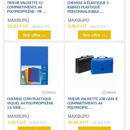
TRIEUR VALISETTE 12
CHEMISE À ÉLASTIQUE 3
COMPARTIMENTS A4
RABATS PLASTIQUE
POLYPROPYLÈNE - PR
...
PERSONNALISABLE
...
MAXIBURO
MAXIBURO
23.50 € HT
-
4.89 € HT
-
28.20 € TTC
5.87 € TTC
Voir offre >>
Voir offre >>
CHEMISE COIN PLASTIQUE
TRIEUR VALISETTE JOB CASE 8
VIQUEL A4 POLYPROPYLÈNE
COMPARTIMENTS A4
13/100E
...
POLYPROPYL
...
MAXIBURO
MAXIBURO
4.80 € HT
-
35.95 € HT
-
5.76 € TTC
43.14 € TTC