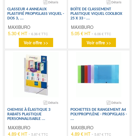
CLASSEUR 4 ANNEAUX
BOÎTE DE CLASSEMENT
PLASTIFIÉ PROPYGLASS VIQUEL -
PLASTIQUE VIQUEL COOLBOX
DOS 3,
...
25 X 33 -
...
MAXIBURO
MAXIBURO
5.30 € HT
-
5.05 € HT
-
6.36 € TTC
6.06 € TTC
Voir offre >>
Voir offre >>
CHEMISE À ÉLASTIQUE 3
POCHETTES DE RANGEMENT A4
RABATS PLASTIQUE
POLYPROPYLÈNE - PROPYGLASS -
PERSONNALISABLE
...
...
MAXIBURO
MAXIBURO
4.89 € HT
-
4.89 € HT
-
5.87 € TTC
5.87 € TTC