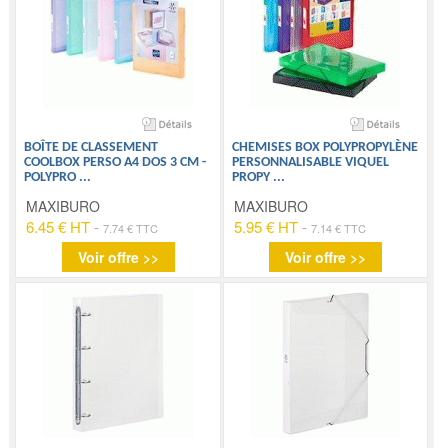
BOÎTE DE CLASSEMENT
CHEMISES BOX POLYPROPYLÈNE
COOLBOX PERSO A4 DOS 3 CM -
PERSONNALISABLE VIQUEL
POLYPRO
...
PROPY
...
MAXIBURO
MAXIBURO
6.45 € HT
-
5.95 € HT
-
7.74 € TTC
7.14 € TTC
Voir offre >>
Voir offre >>