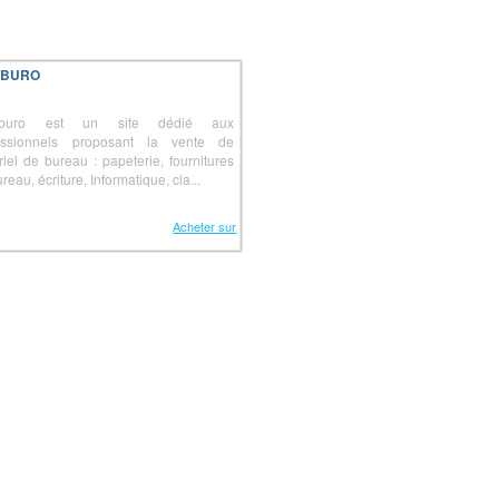
IBURO
iburo est un site dédié aux
essionnels proposant la vente de
riel de bureau : papeterie, fournitures
reau, écriture, Informatique, cla...
Acheter sur