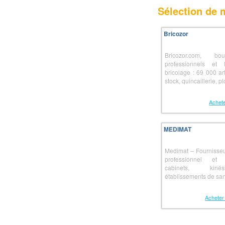
Sélection de
Bricozor
Bricozor.com, b
professionnels et
bricolage : 69 000 ar
stock, quincaillerie, pl
Achete
MEDIMAT
Medimat – Fournisseu
professionnel et
cabinets, kinés
établissements de san
Acheter