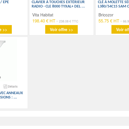
/ EPE
CLAVIER À TOUCHES EXTÉRIEUR
CLÉ À MOLETTE SÉR
RADIO - CLE 8000 TYXAL+ DEL
...
L380/54C15 SAM 
Vita Habitat
Bricozor
198.40 € HT
-
55.75 € HT
-
238.08 € TTC
66.
e >>
Voir offre >>
Voir of
AVEC ANNEAUX
SIONS :
...