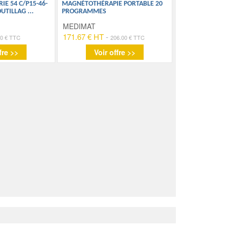
IE 54 C/P15-46-
MAGNÉTOTHÉRAPIE PORTABLE 20
OUTILLAG
...
PROGRAMMES
MEDIMAT
171.67 € HT
-
90 € TTC
206.00 € TTC
fre >>
Voir offre >>