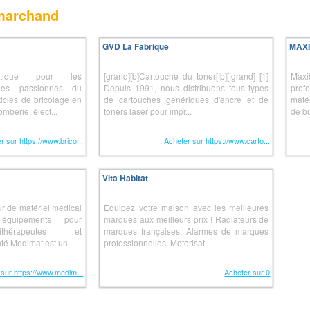
 marchand
GVD La Fabrique
MAX
outique pour les
[grand][b]Cartouche du toner[!b][!grand] [1]
Max
 les passionnés du
Depuis 1991, nous distribuons tous types
prof
ticles de bricolage en
de cartouches génériques d'encre et de
maté
omberie, élect...
toners laser pour impr...
de bu
r sur https://www.brico...
Acheter sur https://www.carto...
Vita Habitat
r de matériel médical
Equipez votre maison avec les meilleures
 équipements pour
marques aux meilleurs prix ! Radiateurs de
ithérapeutes et
marques françaises, Alarmes de marques
té Medimat est un ...
professionnelles, Motorisat...
 sur https://www.medim...
Acheter sur 0