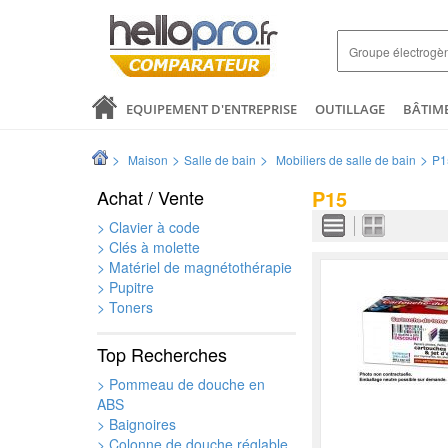
EQUIPEMENT D'ENTREPRISE
OUTILLAGE
BÂTIM
SANTÉ & ANALYSES
COMMERCE ET DISTRIBUTION
>
>
>
>
Maison
Salle de bain
Mobiliers de salle de bain
P1
LOGISTIQUE ET EMBALLAGE
ELECTRICITÉ
MODE 
Achat / Vente
P15
> Clavier à code
> Clés à molette
> Matériel de magnétothérapie
> Pupitre
> Toners
Top Recherches
> Pommeau de douche en
ABS
> Baignoires
> Colonne de douche réglable