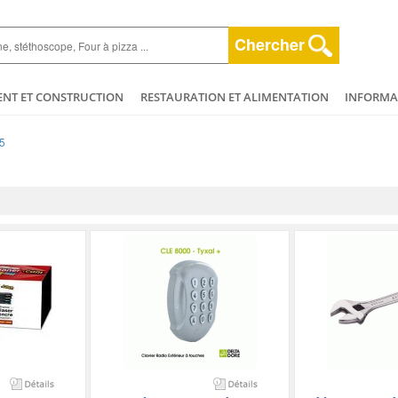
Chercher
ENT ET CONSTRUCTION
RESTAURATION ET ALIMENTATION
INFORMAT
ESPACE VERT
HYGIÈNE ET NETTOYAGE
AGRICULTURE - ELEVAGE - 
5
ET BEAUTÉ
MÉCANIQUE ET VÉHICULES
PLOMBERIE - CHAUFFAGERIE