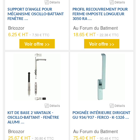
SUPPORT D'ANGLE POUR
PROFIL RECOUVREMENT POUR
MÉCANISME OSCILLO-BATTANT
FERME-IMPOSTE LONGUEUR
FENÊTRE
...
3050 RA
...
Bricozor
Au Forum du Batiment
6.25 € HT
-
18.65 € HT
-
7.50 € TTC
22.38 € TTC
Voir offre >>
Voir offre >>
KIT DE BASE 2 VANTAUX -
POIGNÉE INTÉRIEURE DIRIGENT
OSCILLO-BATTANT - FENÊTRE
GU 934/937 - FERCO - K-1326
...
ALUMI
...
Bricozor
Au Forum du Batiment
25.67 € HT
-
75.40 € HT
-
30.80 € TTC
90.48 € TTC