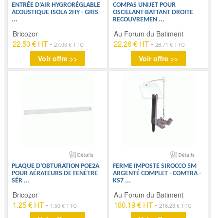
ENTRÉE D'AIR HYGRORÉGLABLE
COMPAS UNIJET POUR
ACOUSTIQUE ISOLA 2HY - GRIS
OSCILLANT-BATTANT DROITE
...
RECOUVREMEN
...
Bricozor
Au Forum du Batiment
22.50 € HT
-
22.26 € HT
-
27.00 € TTC
26.71 € TTC
Voir offre >>
Voir offre >>
PLAQUE D'OBTURATION POE2A
FERME IMPOSTE SIROCCO 5M
POUR AÉRATEURS DE FENÊTRE
ARGENTÉ COMPLET - COMTRA -
SÉR
...
KS7
...
Bricozor
Au Forum du Batiment
1.25 € HT
-
180.19 € HT
-
1.50 € TTC
216.23 € TTC