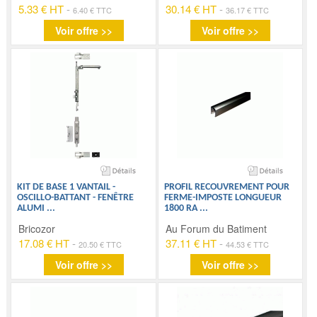
5.33 € HT
-
30.14 € HT
-
6.40 € TTC
36.17 € TTC
Voir offre >>
Voir offre >>
KIT DE BASE 1 VANTAIL -
PROFIL RECOUVREMENT POUR
OSCILLO-BATTANT - FENÊTRE
FERME-IMPOSTE LONGUEUR
ALUMI
...
1800 RA
...
Bricozor
Au Forum du Batiment
17.08 € HT
-
37.11 € HT
-
20.50 € TTC
44.53 € TTC
Voir offre >>
Voir offre >>