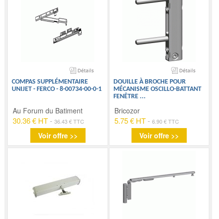
COMPAS SUPPLÉMENTAIRE
DOUILLE À BROCHE POUR
UNIJET - FERCO - 8-00734-00-0-1
MÉCANISME OSCILLO-BATTANT
FENÊTRE
...
Au Forum du Batiment
Bricozor
30.36 € HT
-
5.75 € HT
-
36.43 € TTC
6.90 € TTC
Voir offre >>
Voir offre >>