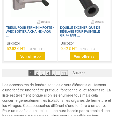
TREUIL POUR FERME-IMPOSTE -
DOUILLE EXCENTRIQUE DE
AVEC BOÎTIER À CHAÎNE - AQU
RÉGLAGE POUR PAUMELLE
...
GRIP+ FAPI
...
Bricozor
Bricozor
52.92 € HT
-
0.42 € HT
-
63.50 € TTC
0.50 € TTC
Voir offre >>
Voir offre >>
Suivant
1
2
3
4
.
.
11
Les accessoires de fenêtre sont les divers éléments qui fassent
d'une fenêtre une fenêtre pratique, fonctionnelle, et sécuritaire. La
liste est tellement longue si on les énumère tous mais cela
concerne généralement les isolations, les organes de fermeture et
les vitrages. Ces accessoires diffèrent d'une fenêtre à un autre.
Pour un modèle en aluminium, on aura besoin par exemple d'une
bande mousse qui n'est pas utilisé pour un modèle en bois.