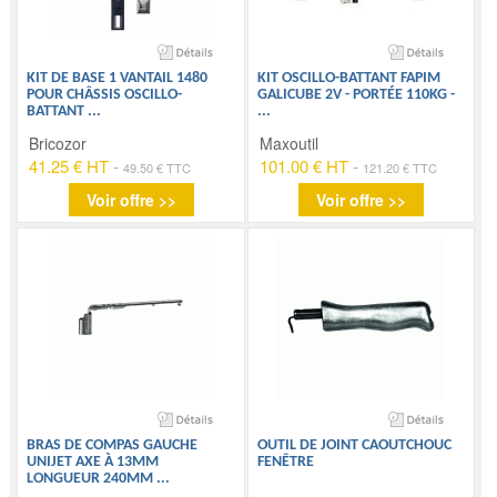
KIT DE BASE 1 VANTAIL 1480
KIT OSCILLO-BATTANT FAPIM
POUR CHÂSSIS OSCILLO-
GALICUBE 2V - PORTÉE 110KG -
BATTANT
...
...
Bricozor
Maxoutil
41.25 € HT
-
101.00 € HT
-
49.50 € TTC
121.20 € TTC
Voir offre >>
Voir offre >>
BRAS DE COMPAS GAUCHE
OUTIL DE JOINT CAOUTCHOUC
UNIJET AXE À 13MM
FENÊTRE
LONGUEUR 240MM
...