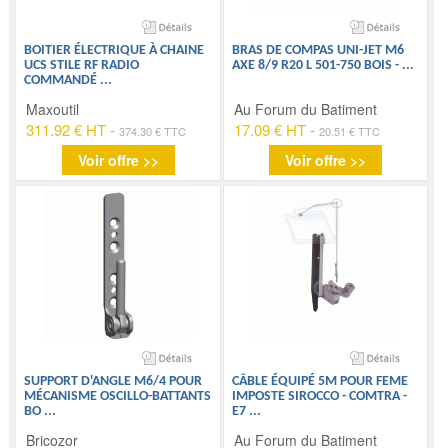
BOITIER ÉLECTRIQUE À CHAINE
BRAS DE COMPAS UNI-JET M6
UCS STILE RF RADIO
AXE 8/9 R20 L 501-750 BOIS -
...
COMMANDÉ
...
Maxoutil
Au Forum du Batiment
311.92 € HT
-
17.09 € HT
-
374.30 € TTC
20.51 € TTC
Voir offre >>
Voir offre >>
SUPPORT D'ANGLE M6/4 POUR
CÂBLE ÉQUIPÉ 5M POUR FEME
MÉCANISME OSCILLO-BATTANTS
IMPOSTE SIROCCO - COMTRA -
BO
...
E7
...
Bricozor
Au Forum du Batiment