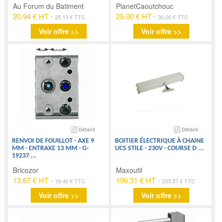
Au Forum du Batiment
PlanetCaoutchouc
20.94 € HT
-
25.00 € HT
-
25.13 € TTC
30.00 € TTC
Voir offre >>
Voir offre >>
RENVOI DE FOUILLOT - AXE 9
BOITIER ÉLECTRIQUE À CHAINE
MM - ENTRAXE 13 MM - G-
UCS STILE - 230V - COURSE D
...
19237
...
Bricozor
Maxoutil
13.67 € HT
-
196.31 € HT
-
16.40 € TTC
235.57 € TTC
Voir offre >>
Voir offre >>