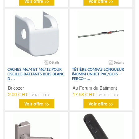
Voir offre >>
Voir offre >>
CACHES M6/4 ET M6/12 POUR
TÊTIÈRE COMPAS LONGUEUR
OSCILLO-BATTANTS BOIS BLANC
840MM UNIJET PVC/BOIS -
D
...
FERCO -
...
Bricozor
Au Forum du Batiment
2.00 € HT
-
17.58 € HT
-
2.40 € TTC
21.10 € TTC
Voir offre >>
Voir offre >>