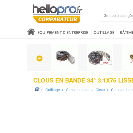
EQUIPEMENT D'ENTREPRISE
OUTILLAGE
BÂTIM
SANTÉ & ANALYSES
COMMERCE ET DISTRIBUTION
LOGISTIQUE ET EMBALLAGE
ELECTRICITÉ
MODE 
CLOUS EN BANDE 34° 3.1X75 LISS
>
>
>
>
Outillage
Consommable
Clous
Clous en band