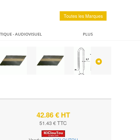
Toutes les Marques
IQUE - AUDIOVISUEL
PLUS
PÊCHE
MAISON
SPORTS ET LOISIRS
42.86 € HT
51.43 € TTC
Vendu par :
KICLOUTOU