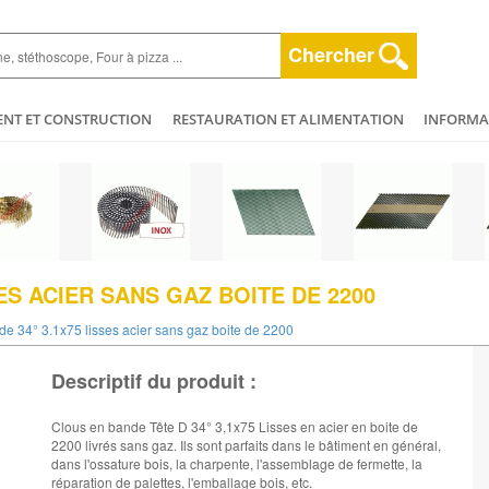
Chercher
ENT ET CONSTRUCTION
RESTAURATION ET ALIMENTATION
INFORMAT
ESPACE VERT
HYGIÈNE ET NETTOYAGE
AGRICULTURE - ELEVAGE - 
ET BEAUTÉ
MÉCANIQUE ET VÉHICULES
PLOMBERIE - CHAUFFAGERIE
ES ACIER SANS GAZ BOITE DE 2200
e 34° 3.1x75 lisses acier sans gaz boite de 2200
Descriptif du produit :
Clous en bande Tête D 34° 3,1x75 Lisses en acier en boite de
2200 livrés sans gaz. Ils sont parfaits dans le bâtiment en général,
dans l'ossature bois, la charpente, l'assemblage de fermette, la
réparation de palettes, l'emballage bois, etc.