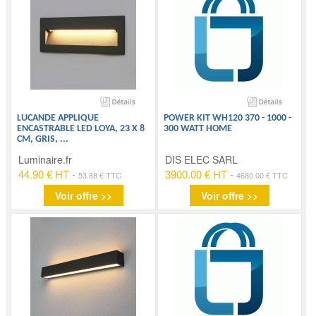
LUCANDE APPLIQUE
POWER KIT WH120 370 - 1000 -
ENCASTRABLE LED LOYA, 23 X 8
300 WATT HOME
CM, GRIS,
...
Luminaire.fr
DIS ELEC SARL
44.90 € HT
-
3900.00 € HT
-
53.88 € TTC
4680.00 € TTC
Voir offre >>
Voir offre >>