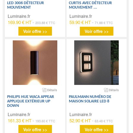
LED 3006 DÉTECTEUR
CURTIS AVEC DÉTECTEUR
MOUVEMENT
MOUVEMENT
...
Luminaire.fr
Luminaire.fr
169.90 € HT
-
59.90 € HT
-
203.88 € TTC
71.88 € TTC
Voir offre >>
Voir offre >>
PHILIPS HUE WACA APPEAR
PAULMANN NUMÉRO DE
APPLIQUE EXTÉRIEUR UP
MAISON SOLAIRE LED 8
DOWN
Luminaire.fr
Luminaire.fr
161.33 € HT
-
52.90 € HT
-
193.60 € TTC
63.48 € TTC
Voir offre >>
Voir offre >>