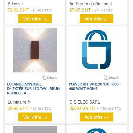
Bricozor
Au Forum du Batiment
78.92 € HT
-
55.95 € HT
-
94.70 € TTC
67.14 € TTC
Voir offre >>
Voir offre >>
LUCANDE APPLIQUE
POWER KIT WH120 370 - 600 -
D\'EXTÉRIEUR LED TAVI, BRUN
400 WATT HOME
ROUILLE, A
...
Luminaire.fr
DIS ELEC SARL
69.90 € HT
-
3960.00 € HT
-
83.88 € TTC
4752.00 € TTC
Voir offre >>
Voir offre >>