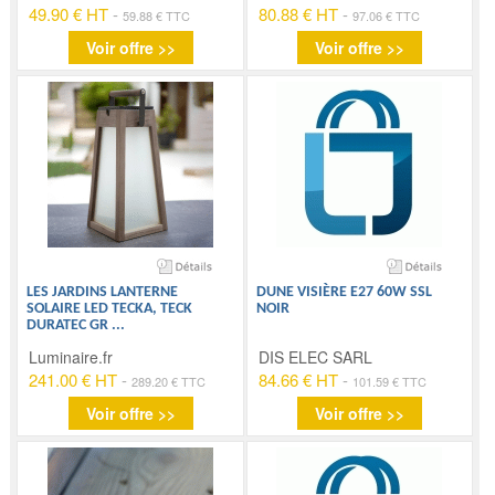
49.90 € HT
-
80.88 € HT
-
59.88 € TTC
97.06 € TTC
Voir offre >>
Voir offre >>
LES JARDINS LANTERNE
DUNE VISIÈRE E27 60W SSL
SOLAIRE LED TECKA, TECK
NOIR
DURATEC GR
...
Luminaire.fr
DIS ELEC SARL
241.00 € HT
-
84.66 € HT
-
289.20 € TTC
101.59 € TTC
Voir offre >>
Voir offre >>