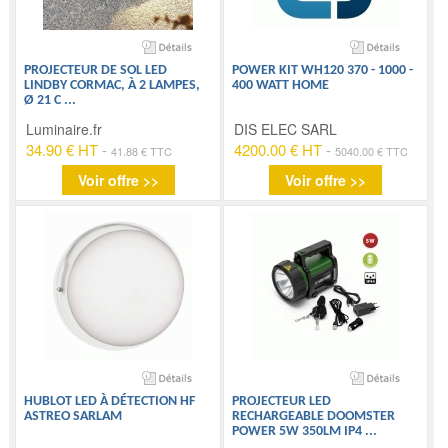
PROJECTEUR DE SOL LED
POWER KIT WH120 370 - 1000 -
LINDBY CORMAC, À 2 LAMPES,
400 WATT HOME
Ø 21 C
...
Luminaire.fr
DIS ELEC SARL
34.90 € HT
-
4200.00 € HT
-
41.88 € TTC
5040.00 € TTC
Voir offre >>
Voir offre >>
HUBLOT LED À DÉTECTION HF
PROJECTEUR LED
ASTREO SARLAM
RECHARGEABLE DOOMSTER
POWER 5W 350LM IP4
...