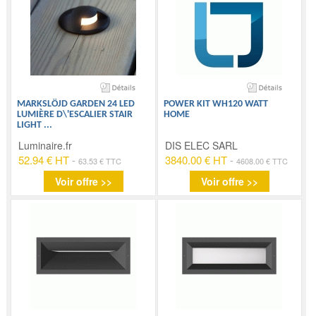
MARKSLÖJD GARDEN 24 LED
POWER KIT WH120 WATT
LUMIÈRE D\'ESCALIER STAIR
HOME
LIGHT
...
Luminaire.fr
DIS ELEC SARL
52.94 € HT
-
3840.00 € HT
-
63.53 € TTC
4608.00 € TTC
Voir offre >>
Voir offre >>