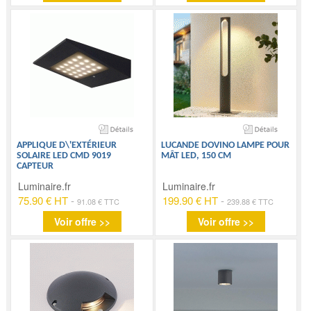
APPLIQUE D\'EXTÉRIEUR
LUCANDE DOVINO LAMPE POUR
SOLAIRE LED CMD 9019
MÂT LED, 150 CM
CAPTEUR
Luminaire.fr
Luminaire.fr
75.90 € HT
-
199.90 € HT
-
91.08 € TTC
239.88 € TTC
Voir offre >>
Voir offre >>