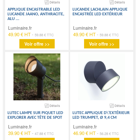
APPLIQUE ENCASTRABLE LED
LUCANDE LACHLAIN APPLIQUE
LUCANDE JAANO, ANTHRACITE,
ENCASTRÉE LED EXTÉRIEUR
ALU
...
Luminaire.fr
Luminaire.fr
49.90 € HT
-
49.90 € HT
-
59.88 € TTC
59.88 € TTC
Voir offre >>
Voir offre >>
LUTEC LAMPE SUR PIQUET LED
LUTEC APPLIQUE D\'EXTÉRIEUR
EXPLORER AVEC TÊTE DE SPOT
LED TRUMPET, Ø 9,4 CM
Luminaire.fr
Luminaire.fr
39.90 € HT
-
46.90 € HT
-
47.88 € TTC
56.28 € TTC