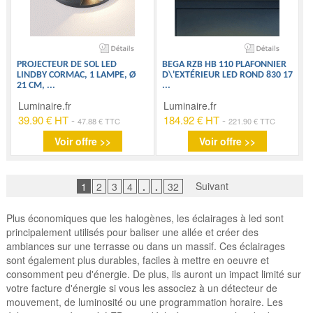
PROJECTEUR DE SOL LED
BEGA RZB HB 110 PLAFONNIER
LINDBY CORMAC, 1 LAMPE, Ø
D\'EXTÉRIEUR LED ROND 830 17
21 CM,
...
...
Luminaire.fr
Luminaire.fr
39.90 € HT
-
184.92 € HT
-
47.88 € TTC
221.90 € TTC
Voir offre >>
Voir offre >>
Suivant
1
2
3
4
.
.
32
Plus économiques que les halogènes, les éclairages à led sont
principalement utilisés pour baliser une allée et créer des
ambiances sur une terrasse ou dans un massif. Ces éclairages
sont également plus durables, faciles à mettre en oeuvre et
consomment peu d'énergie. De plus, ils auront un impact limité sur
votre facture d'énergie si vous les associez à un détecteur de
mouvement, de luminosité ou une programmation horaire. Les