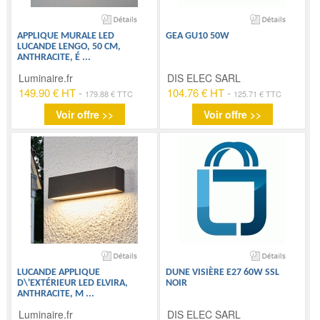
APPLIQUE MURALE LED
GEA GU10 50W
LUCANDE LENGO, 50 CM,
ANTHRACITE, É
...
Luminaire.fr
DIS ELEC SARL
149.90 € HT
-
104.76 € HT
-
179.88 € TTC
125.71 € TTC
Voir offre >>
Voir offre >>
LUCANDE APPLIQUE
DUNE VISIÈRE E27 60W SSL
D\'EXTÉRIEUR LED ELVIRA,
NOIR
ANTHRACITE, M
...
Luminaire.fr
DIS ELEC SARL