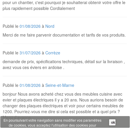
pour un chantier, c'est pourquoi je souhaiterai obtenir votre offre le
plus rapidement possible Cordialement
Publié le
01/08/2026
à
Nord
Merci de me faire parvenir documentation et tarifs de vos produits.
Publié le
31/07/2026
à
Corrèze
demande de prix, spécifications techniques, détail sur la livraison ,
avez vous ces éviers en ardoise .
Publié le
01/08/2026
à
Seine-et-Marne
bonjour Nous avons acheté chez vous des meubles cuisine avec
evier et plaques électriques il y a 20 ans. Nous aurions besoin de
changer des plaques électriques et voir pour certains meubles de
1200. Pourriez-vous me dire si cela est possible et a quel prix ?
Merci d'avance
En poursuivant votre navigation sans modifier vos paramètres
ok
de cookies, vous acceptez l'utilisation des cookies pour
disposer de services et d'offres adaptés à vos centres