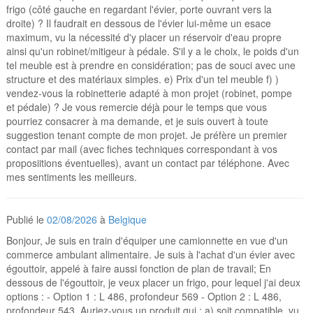
frigo (côté gauche en regardant l'évier, porte ouvrant vers la
droite) ? Il faudrait en dessous de l'évier lui-même un esace
maximum, vu la nécessité d'y placer un réservoir d'eau propre
ainsi qu'un robinet/mitigeur à pédale. S'il y a le choix, le poids d'un
tel meuble est à prendre en considération; pas de souci avec une
structure et des matériaux simples. e) Prix d'un tel meuble f) )
vendez-vous la robinetterie adapté à mon projet (robinet, pompe
et pédale) ? Je vous remercie déjà pour le temps que vous
pourriez consacrer à ma demande, et je suis ouvert à toute
suggestion tenant compte de mon projet. Je préfère un premier
contact par mail (avec fiches techniques correspondant à vos
proposiitions éventuelles), avant un contact par téléphone. Avec
mes sentiments les meilleurs.
Publié le
02/08/2026
à
Belgique
Bonjour, Je suis en train d'équiper une camionnette en vue d'un
commerce ambulant alimentaire. Je suis à l'achat d'un évier avec
égouttoir, appelé à faire aussi fonction de plan de travail; En
dessous de l'égouttoir, je veux placer un frigo, pour lequel j'ai deux
options : - Option 1 : L 486, profondeur 569 - Option 2 : L 486,
profondeur 543. Auriez-vous un produit qui : a) soit compatible, vu