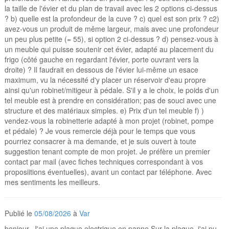
la taille de l'évier et du plan de travail avec les 2 options ci-dessus
? b) quelle est la profondeur de la cuve ? c) quel est son prix ? c2)
avez-vous un produit de même largeur, mais avec une profondeur
un peu plus petite (= 55), si option 2 ci-dessus ? d) pensez-vous à
un meuble qui puisse soutenir cet évier, adapté au placement du
frigo (côté gauche en regardant l'évier, porte ouvrant vers la
droite) ? Il faudrait en dessous de l'évier lui-même un esace
maximum, vu la nécessité d'y placer un réservoir d'eau propre
ainsi qu'un robinet/mitigeur à pédale. S'il y a le choix, le poids d'un
tel meuble est à prendre en considération; pas de souci avec une
structure et des matériaux simples. e) Prix d'un tel meuble f) )
vendez-vous la robinetterie adapté à mon projet (robinet, pompe
et pédale) ? Je vous remercie déjà pour le temps que vous
pourriez consacrer à ma demande, et je suis ouvert à toute
suggestion tenant compte de mon projet. Je préfère un premier
contact par mail (avec fiches techniques correspondant à vos
proposiitions éventuelles), avant un contact par téléphone. Avec
mes sentiments les meilleurs.
Publié le
05/08/2026
à
Var
bonjour .J'ai une plaque electrique en panne.Sur la plaque ,j'ai pu