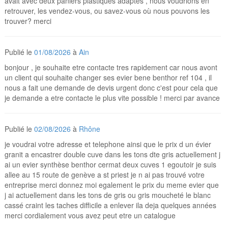
avait avec deux paniers plastiques adaptés , nous voudrions en
retrouver, les vendez-vous, ou savez-vous où nous pouvons les
trouver? merci
Publié le
01/08/2026
à
Ain
bonjour , je souhaite etre contacte tres rapidement car nous avont
un client qui souhaite changer ses evier bene benthor ref 104 , il
nous a fait une demande de devis urgent donc c'est pour cela que
je demande a etre contacte le plus vite possible ! merci par avance
Publié le
02/08/2026
à
Rhône
je voudrai votre adresse et telephone ainsi que le prix d un évier
granit a encastrer double cuve dans les tons dte gris actuellement j
ai un evier synthèse benthor cermat deux cuves 1 egoutoir je suis
allee au 15 route de genève a st priest je n ai pas trouvé votre
entreprise merci donnez moi egalement le prix du meme evier que
j ai actuellement dans les tons de gris ou gris moucheté le blanc
cassé craint les taches difficile a enlever ila deja quelques années
merci cordialement vous avez peut etre un catalogue