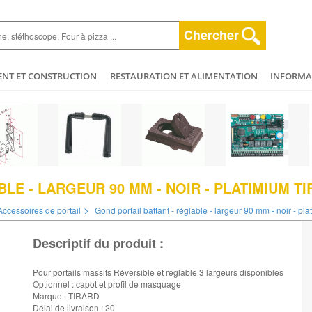
Chercher
ENT ET CONSTRUCTION
RESTAURATION ET ALIMENTATION
INFORMAT
ESPACE VERT
HYGIÈNE ET NETTOYAGE
AGRICULTURE - ELEVAGE - 
ET BEAUTÉ
MÉCANIQUE ET VÉHICULES
PLOMBERIE - CHAUFFAGERIE
LE - LARGEUR 90 MM - NOIR - PLATIMIUM T
>
Accessoires de portail
Gond portail battant - réglable - largeur 90 mm - noir - pla
Descriptif du produit :
Pour portails massifs Réversible et réglable 3 largeurs disponibles
Optionnel : capot et profil de masquage
Marque : TIRARD
Délai de livraison : 20