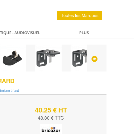
Toutes les Marques
IQUE - AUDIOVISUEL
PLUS
PÊCHE
MAISON
SPORTS ET LOISIRS
IRARD
timium tirard
40.25 € HT
48.30 € TTC