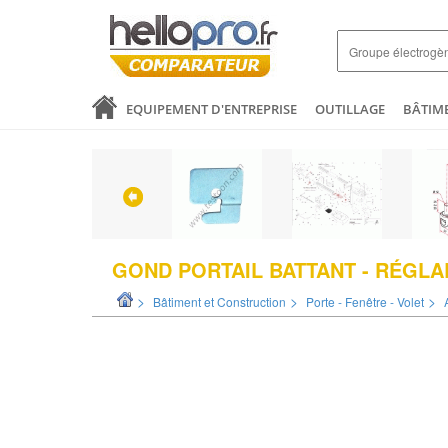
EQUIPEMENT D'ENTREPRISE
OUTILLAGE
BÂTIM
SANTÉ & ANALYSES
COMMERCE ET DISTRIBUTION
LOGISTIQUE ET EMBALLAGE
ELECTRICITÉ
MODE 
GOND PORTAIL BATTANT - RÉGLAB
>
>
>
Bâtiment et Construction
Porte - Fenêtre - Volet