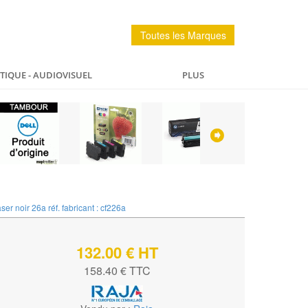
Toutes les Marques
IQUE - AUDIOVISUEL
PLUS
PÊCHE
MAISON
SPORTS ET LOISIRS
er noir 26a réf. fabricant : cf226a
132.00 € HT
158.40 € TTC