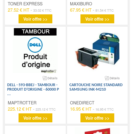
TONER EXPRESS
MAXIBURO
27.52 € HT
-
67.95 € HT
-
33.02 € TTC
81.54 € TTC
Voir offre >>
Voir offre >>
DELL - 593-BBEJ - TAMBOUR -
CARTOUCHE NOIRE STANDARD
PRODUIT D'ORIGINE - 60000 P
SAMSUNG INK-M210
...
MAPTROTTER
ONEDIRECT
225.12 € HT
-
16.95 € HT
-
225.12 € TTC
16.95 € TTC
Voir offre >>
Voir offre >>