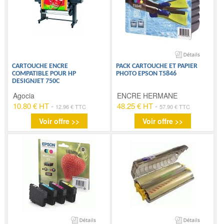
CARTOUCHE ENCRE
PACK CARTOUCHE ET PAPIER
COMPATIBLE POUR HP
PHOTO EPSON T5846
DESIGNJET 750C
Agocia
ENCRE HERMANE
10.80 € HT
-
48.25 € HT
-
12.96 € TTC
57.90 € TTC
Voir offre >>
Voir offre >>