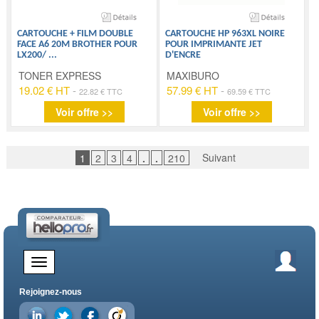
CARTOUCHE + FILM DOUBLE
CARTOUCHE HP 963XL NOIRE
FACE A6 20M BROTHER POUR
POUR IMPRIMANTE JET
LX200/
...
D'ENCRE
TONER EXPRESS
MAXIBURO
19.02 € HT
-
57.99 € HT
-
22.82 € TTC
69.59 € TTC
Voir offre >>
Voir offre >>
Suivant
1
2
3
4
.
.
210
Rejoignez-nous