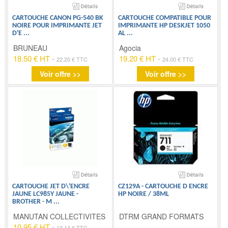
CARTOUCHE CANON PG-540 BK
CARTOUCHE COMPATIBLE POUR
NOIRE POUR IMPRIMANTE JET
IMPRIMANTE HP DESKJET 1050
D'E
...
AL
...
BRUNEAU
Agocia
18.50 € HT
-
19.20 € HT
-
22.20 € TTC
24.00 € TTC
Voir offre >>
Voir offre >>
CARTOUCHE JET D\'ENCRE
CZ129A - CARTOUCHE D ENCRE
JAUNE LC985Y JAUNE -
HP NOIRE / 38ML
BROTHER - M
...
MANUTAN COLLECTIVITES
DTRM GRAND FORMATS
10.95 € HT
-
13.14 € TTC