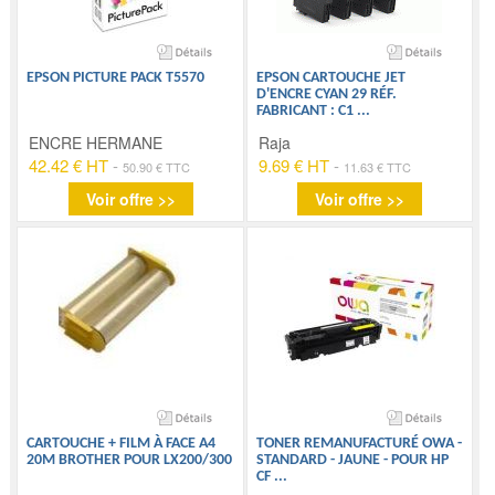
EPSON PICTURE PACK T5570
EPSON CARTOUCHE JET
D'ENCRE CYAN 29 RÉF.
FABRICANT : C1
...
ENCRE HERMANE
Raja
42.42 € HT
-
9.69 € HT
-
50.90 € TTC
11.63 € TTC
Voir offre >>
Voir offre >>
CARTOUCHE + FILM À FACE A4
TONER REMANUFACTURÉ OWA -
20M BROTHER POUR LX200/300
STANDARD - JAUNE - POUR HP
CF
...