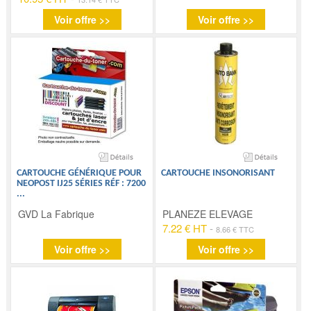
Voir offre >>
Voir offre >>
CARTOUCHE GÉNÉRIQUE POUR
CARTOUCHE INSONORISANT
NEOPOST IJ25 SÉRIES RÉF : 7200
...
GVD La Fabrique
PLANEZE ELEVAGE
7.22 € HT
-
8.66 € TTC
Voir offre >>
Voir offre >>