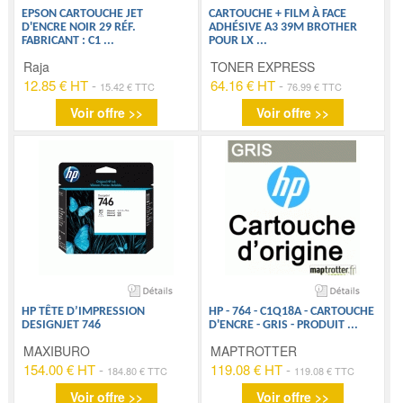
EPSON CARTOUCHE JET
CARTOUCHE + FILM À FACE
D'ENCRE NOIR 29 RÉF.
ADHÉSIVE A3 39M BROTHER
FABRICANT : C1
...
POUR LX
...
Raja
TONER EXPRESS
12.85 € HT
-
64.16 € HT
-
15.42 € TTC
76.99 € TTC
Voir offre >>
Voir offre >>
HP TÊTE D’IMPRESSION
HP - 764 - C1Q18A - CARTOUCHE
DESIGNJET 746
D'ENCRE - GRIS - PRODUIT
...
MAXIBURO
MAPTROTTER
154.00 € HT
-
119.08 € HT
-
184.80 € TTC
119.08 € TTC
Voir offre >>
Voir offre >>