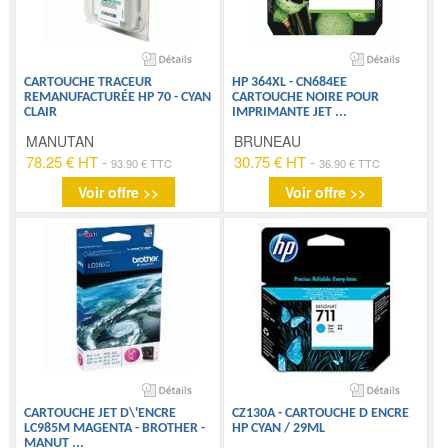
CARTOUCHE TRACEUR
HP 364XL - CN684EE
REMANUFACTURÉE HP 70 - CYAN
CARTOUCHE NOIRE POUR
CLAIR
IMPRIMANTE JET
...
MANUTAN
BRUNEAU
78.25 € HT
-
30.75 € HT
-
93.90 € TTC
36.90 € TTC
Voir offre >>
Voir offre >>
CARTOUCHE JET D\'ENCRE
CZ130A - CARTOUCHE D ENCRE
LC985M MAGENTA - BROTHER -
HP CYAN / 29ML
MANUT
...