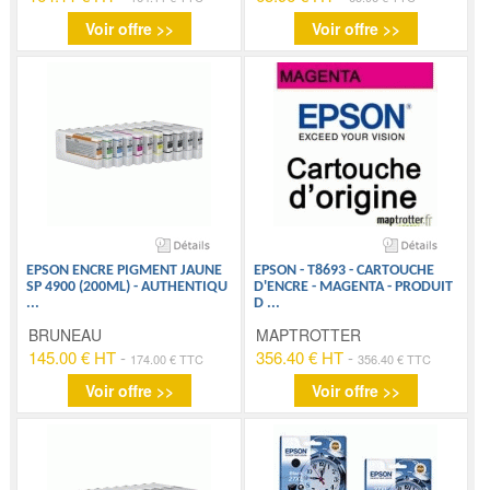
Voir offre >>
Voir offre >>
EPSON ENCRE PIGMENT JAUNE
EPSON - T8693 - CARTOUCHE
SP 4900 (200ML) - AUTHENTIQU
D'ENCRE - MAGENTA - PRODUIT
...
D
...
BRUNEAU
MAPTROTTER
145.00 € HT
-
356.40 € HT
-
174.00 € TTC
356.40 € TTC
Voir offre >>
Voir offre >>