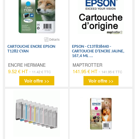
CARTOUCHE ENCRE EPSON
EPSON - C13T838440 -
T1282 CYAN
CARTOUCHE D'ENCRE JAUNE,
167,4 ML
...
ENCRE HERMANE
MAPTROTTER
9.52 € HT
-
141.95 € HT
-
11.42 € TTC
141.95 € TTC
Voir offre >>
Voir offre >>