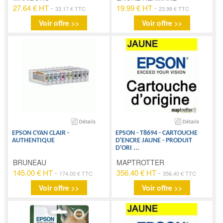
27.64 € HT
-
19.99 € HT
-
33.17 € TTC
23.99 € TTC
Voir offre >>
Voir offre >>
EPSON CYAN CLAIR -
EPSON - T8694 - CARTOUCHE
AUTHENTIQUE
D'ENCRE JAUNE - PRODUIT
D'ORI
...
BRUNEAU
MAPTROTTER
145.00 € HT
-
356.40 € HT
-
174.00 € TTC
356.40 € TTC
Voir offre >>
Voir offre >>