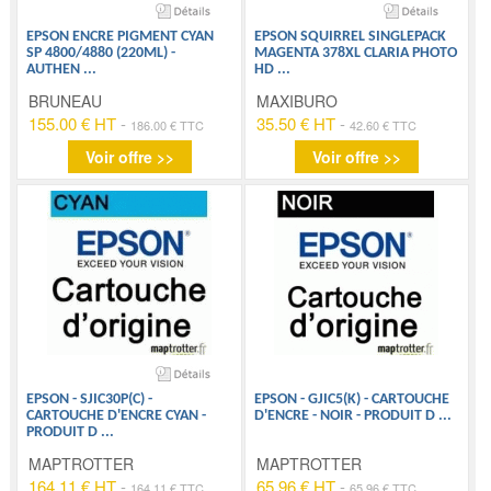
EPSON ENCRE PIGMENT CYAN
EPSON SQUIRREL SINGLEPACK
SP 4800/4880 (220ML) -
MAGENTA 378XL CLARIA PHOTO
AUTHEN
...
HD
...
BRUNEAU
MAXIBURO
155.00 € HT
-
35.50 € HT
-
186.00 € TTC
42.60 € TTC
Voir offre >>
Voir offre >>
EPSON - SJIC30P(C) -
EPSON - GJIC5(K) - CARTOUCHE
CARTOUCHE D'ENCRE CYAN -
D'ENCRE - NOIR - PRODUIT D
...
PRODUIT D
...
MAPTROTTER
MAPTROTTER
164.11 € HT
-
65.96 € HT
-
164.11 € TTC
65.96 € TTC