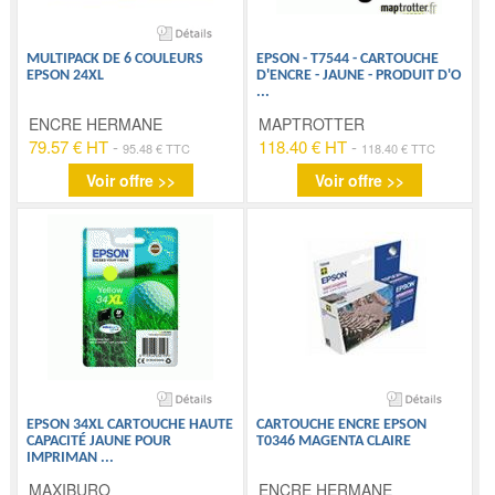
MULTIPACK DE 6 COULEURS
EPSON - T7544 - CARTOUCHE
EPSON 24XL
D'ENCRE - JAUNE - PRODUIT D'O
...
ENCRE HERMANE
MAPTROTTER
79.57 € HT
-
118.40 € HT
-
95.48 € TTC
118.40 € TTC
Voir offre >>
Voir offre >>
EPSON 34XL CARTOUCHE HAUTE
CARTOUCHE ENCRE EPSON
CAPACITÉ JAUNE POUR
T0346 MAGENTA CLAIRE
IMPRIMAN
...
MAXIBURO
ENCRE HERMANE