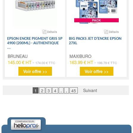
EPSON ENCRE PIGMENT GRIS SP
BIG PACKS JET D'ENCRE EPSON
4900 (200ML) - AUTHENTIQUE
27XL
...
BRUNEAU
MAXIBURO
145.00 € HT
-
163.99 € HT
-
174.00 € TTC
196.79 € TTC
Voir offre >>
Voir offre >>
Suivant
1
2
3
4
.
.
45