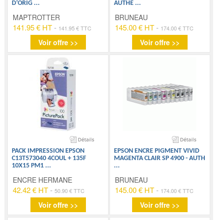
D'ORIG
...
AUTHE
...
MAPTROTTER
BRUNEAU
141.95 € HT
-
145.00 € HT
-
141.95 € TTC
174.00 € TTC
Voir offre >>
Voir offre >>
PACK IMPRESSION EPSON
EPSON ENCRE PIGMENT VIVID
C13T573040 4COUL + 135F
MAGENTA CLAIR SP 4900 - AUTH
10X15 PM1
...
...
ENCRE HERMANE
BRUNEAU
42.42 € HT
-
145.00 € HT
-
50.90 € TTC
174.00 € TTC
Voir offre >>
Voir offre >>