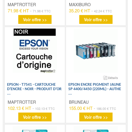
MAPTROTTER
MAXIBURO
71.98 € HT
-
35.20 € HT
-
71.98 € TTC
42.24 € TTC
Voir offre >>
Voir offre >>
EPSON - T7541 - CARTOUCHE
EPSON ENCRE PIGMENT JAUNE
D'ENCRE - NOIR - PRODUIT D'OR
SP 4400/4450 (220ML) - AUTHE
...
...
MAPTROTTER
BRUNEAU
102.13 € HT
-
155.00 € HT
-
102.13 € TTC
186.00 € TTC
Voir offre >>
Voir offre >>