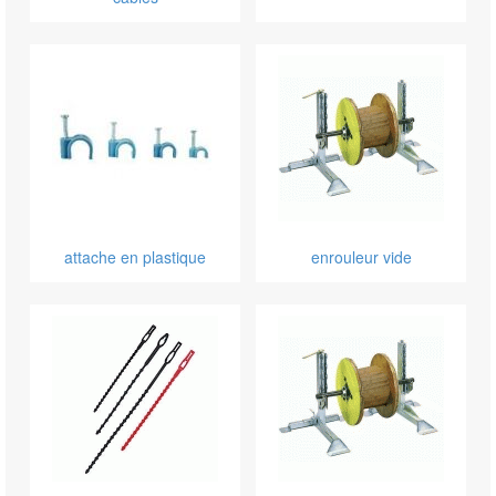
attache en plastique
enrouleur vide