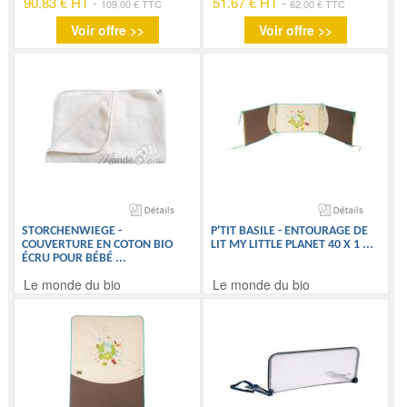
90.83 € HT
-
51.67 € HT
-
109.00 € TTC
62.00 € TTC
Voir offre >>
Voir offre >>
STORCHENWIEGE -
P'TIT BASILE - ENTOURAGE DE
COUVERTURE EN COTON BIO
LIT MY LITTLE PLANET 40 X 1
...
ÉCRU POUR BÉBÉ
...
Le monde du bio
Le monde du bio