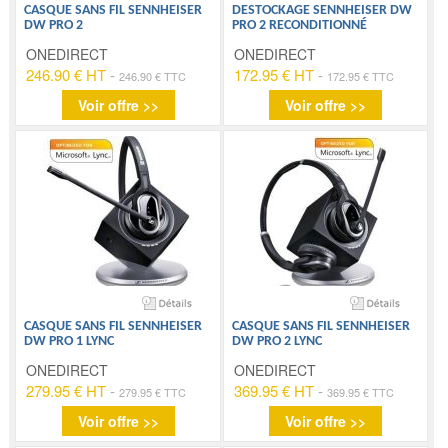
CASQUE SANS FIL SENNHEISER
DESTOCKAGE SENNHEISER DW
DW PRO 2
PRO 2 RECONDITIONNÉ
ONEDIRECT
ONEDIRECT
246.90 € HT
-
172.95 € HT
-
246.90 € TTC
172.95 € TTC
Voir offre >>
Voir offre >>
CASQUE SANS FIL SENNHEISER
CASQUE SANS FIL SENNHEISER
DW PRO 1 LYNC
DW PRO 2 LYNC
ONEDIRECT
ONEDIRECT
279.95 € HT
-
369.95 € HT
-
279.95 € TTC
369.95 € TTC
Voir offre >>
Voir offre >>