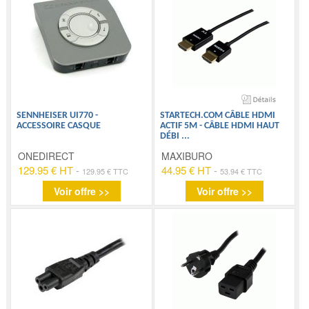
SENNHEISER UI770 -
STARTECH.COM CÂBLE HDMI
ACCESSOIRE CASQUE
ACTIF 5M - CÂBLE HDMI HAUT
DÉBI
...
ONEDIRECT
MAXIBURO
129.95 € HT
-
44.95 € HT
-
129.95 € TTC
53.94 € TTC
Voir offre >>
Voir offre >>