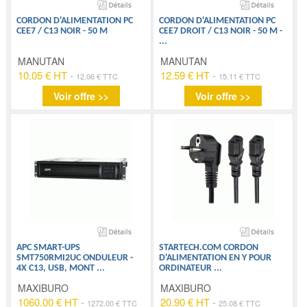
CORDON D'ALIMENTATION PC
CORDON D'ALIMENTATION PC
CEE7 / C13 NOIR - 50 M
CEE7 DROIT / C13 NOIR - 50 M -
...
MANUTAN
MANUTAN
10.05 € HT
-
12.59 € HT
-
12.06 € TTC
15.11 € TTC
Voir offre >>
Voir offre >>
APC SMART-UPS
STARTECH.COM CORDON
SMT750RMI2UC ONDULEUR -
D'ALIMENTATION EN Y POUR
4X C13, USB, MONT
...
ORDINATEUR
...
MAXIBURO
MAXIBURO
1060.00 € HT
-
20.90 € HT
-
1272.00 € TTC
25.08 € TTC