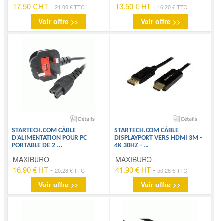
17.50 € HT
-
13.50 € HT
-
21.00 € TTC
16.20 € TTC
Voir offre >>
Voir offre >>
STARTECH.COM CÂBLE
STARTECH.COM CÂBLE
D'ALIMENTATION POUR PC
DISPLAYPORT VERS HDMI 3M -
PORTABLE DE 2
...
4K 30HZ -
...
MAXIBURO
MAXIBURO
16.90 € HT
-
41.90 € HT
-
20.28 € TTC
50.28 € TTC
Voir offre >>
Voir offre >>