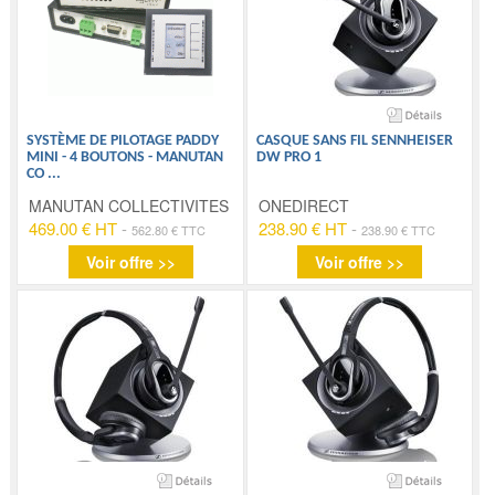
SYSTÈME DE PILOTAGE PADDY
CASQUE SANS FIL SENNHEISER
MINI - 4 BOUTONS - MANUTAN
DW PRO 1
CO
...
MANUTAN COLLECTIVITES
ONEDIRECT
469.00 € HT
-
238.90 € HT
-
562.80 € TTC
238.90 € TTC
Voir offre >>
Voir offre >>