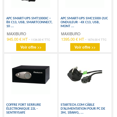
APC SMART-UPS SMT1000IC –
APC SMART-UPS SMC1500I-2UC
8X C13, USB, SMARTCONNECT,
ONDULEUR - 4X C13, USB,
10
...
MONT
...
MAXIBURO
MAXIBURO
945.00 € HT
-
1395.00 € HT
-
1134.00 € TTC
1674.00 € TTC
Voir offre >>
Voir offre >>
COFFRE FORT SERRURE
STARTECH.COM CÂBLE
ÉLECTRONIQUE 22L -
D'ALIMENTATION POUR PC DE
SENTRYSAFE
3M, 18AWG,
...