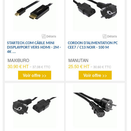
STARTECH.COM CÂBLE MINI
CORDON D'ALIMENTATION PC
DISPLAYPORT VERS HDMI - 2M -
CEE7 / C13 NOIR - 100 M
4K
...
MAXIBURO
MANUTAN
30.90 € HT
-
25.50 € HT
-
37.08 € TTC
30.60 € TTC
Voir offre >>
Voir offre >>