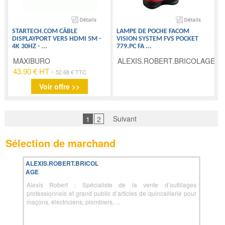
STARTECH.COM CÂBLE
LAMPE DE POCHE FACOM
DISPLAYPORT VERS HDMI 5M -
VISION SYSTEM FVS POCKET
4K 30HZ -
...
779.PC FA
...
MAXIBURO
ALEXIS.ROBERT.BRICOLAGE
43.90 € HT
-
52.68 € TTC
Voir offre >>
Suivant
1
2
Sélection de marchand
ALEXIS.ROBERT.BRICOL
AGE
Alexis Robert : Spécialiste de la vente d’outillages
professionnels et grand public d’articles de quincaillerie pour
maçons, électriciens, plombiers, ...