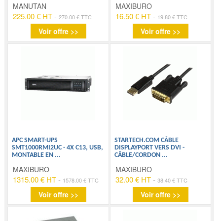
MANUTAN
MAXIBURO
225.00 € HT
-
16.50 € HT
-
270.00 € TTC
19.80 € TTC
Voir offre >>
Voir offre >>
APC SMART-UPS
STARTECH.COM CÂBLE
SMT1000RMI2UC - 4X C13, USB,
DISPLAYPORT VERS DVI -
MONTABLE EN
...
CÂBLE/CORDON
...
MAXIBURO
MAXIBURO
1315.00 € HT
-
32.00 € HT
-
1578.00 € TTC
38.40 € TTC
Voir offre >>
Voir offre >>