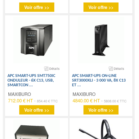
Voir offre >>
Voir offre >>
APC SMART-UPS SMT750IC
APC SMART-UPS ON-LINE
ONDULEUR - 6X C13, USB,
SRT3000XLI - 3 000 VA, 8X C13
SMARTCON
...
ET
...
MAXIBURO
MAXIBURO
712.00 € HT
-
4840.00 € HT
-
854.40 € TTC
5808.00 € TTC
Voir offre >>
Voir offre >>