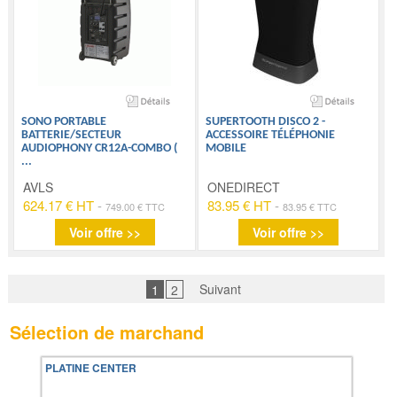
SONO PORTABLE
SUPERTOOTH DISCO 2 -
BATTERIE/SECTEUR
ACCESSOIRE TÉLÉPHONIE
AUDIOPHONY CR12A-COMBO (
MOBILE
...
AVLS
ONEDIRECT
624.17 € HT
-
83.95 € HT
-
749.00 € TTC
83.95 € TTC
Voir offre >>
Voir offre >>
Suivant
1
2
Sélection de marchand
PLATINE CENTER