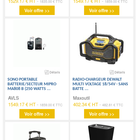
1529.17 € HT
-
1549.17 € HT
-
1835.00 € TTC
1859.00 € TTC
Voir offre >>
Voir offre >>
SONO PORTABLE
RADIO-CHARGEUR DEWALT
BATTERIE/SECTEUR MIPRO
MULTI VOLTAGE 18/54V - SANS
MA808 B (250 WATTS
...
BATTE
...
AVLS
Maxoutil
1549.17 € HT
-
402.34 € HT
-
1859.00 € TTC
482.81 € TTC
Voir offre >>
Voir offre >>