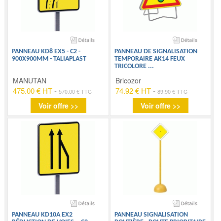
PANNEAU KD8 EX5 - C2 -
PANNEAU DE SIGNALISATION
900X900MM - TALIAPLAST
TEMPORAIRE AK14 FEUX
TRICOLORE
...
MANUTAN
Bricozor
475.00 € HT
-
74.92 € HT
-
570.00 € TTC
89.90 € TTC
Voir offre >>
Voir offre >>
PANNEAU KD10A EX2
PANNEAU SIGNALISATION