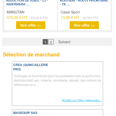
RÉDUCTION DE VOIES. - C2 -
ROUTIÈRE - ROUTE PRIORITAIRE
900X900MM
...
- TR
...
MANUTAN
Casal Sport
475.00 € HT
-
13.99 € HT
-
570.00 € TTC
16.79 € TTC
Voir offre >>
Voir offre >>
Suivant
1
2
Sélection de marchand
CREA (QUINCAILLERIE
PRO)
Outillages et fournitures pour les professionnels et particuliers,
electroportatif, epi, visserie, plomberie, abrasif, des milliers de
références en s...
Acheter sur https://www.quinc...
MAGEQUIP SAS