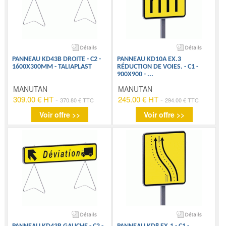
PANNEAU KD43B DROITE - C2 -
PANNEAU KD10A EX.3
1600X300MM - TALIAPLAST
RÉDUCTION DE VOIES. - C1 -
900X900 -
...
MANUTAN
MANUTAN
309.00 € HT
-
245.00 € HT
-
370.80 € TTC
294.00 € TTC
Voir offre >>
Voir offre >>