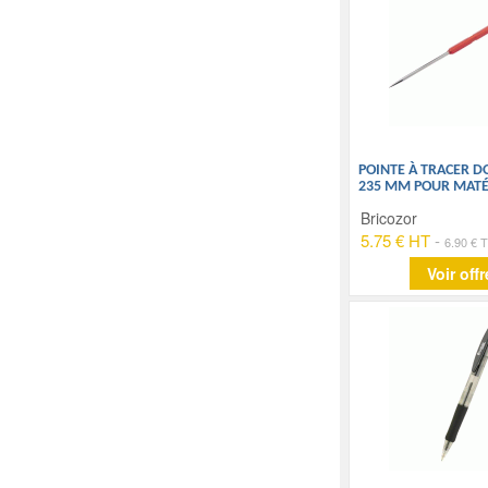
POINTE À TRACER D
235 MM POUR MAT
Bricozor
5.75 € HT
-
6.90 € 
Voir offr