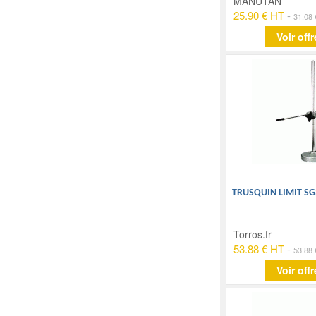
MANUTAN
25.90 € HT
-
31.08
Voir offr
TRUSQUIN LIMIT SG
Torros.fr
53.88 € HT
-
53.88
Voir offr