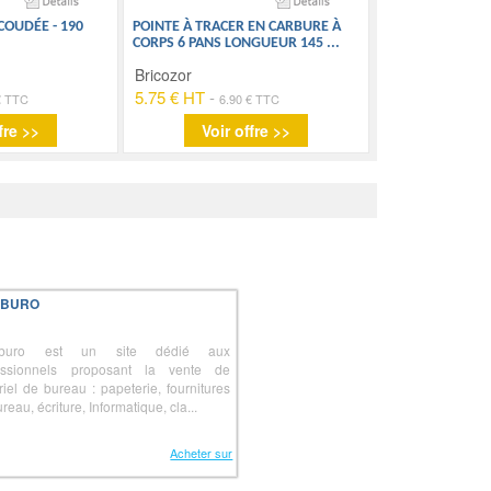
COUDÉE - 190
POINTE À TRACER EN CARBURE À
CORPS 6 PANS LONGUEUR 145
...
Bricozor
5.75 € HT
-
€ TTC
6.90 € TTC
fre >>
Voir offre >>
IBURO
iburo est un site dédié aux
essionnels proposant la vente de
riel de bureau : papeterie, fournitures
reau, écriture, Informatique, cla...
Acheter sur