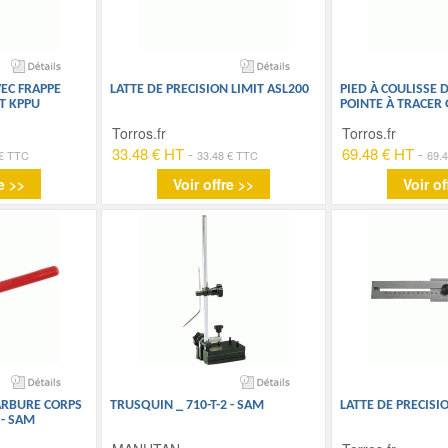
VEC FRAPPE
LATTE DE PRECISION LIMIT ASL200
PIED À COULISSE D
T KPPU
POINTE À TRACER 
Torros.fr
Torros.fr
33.48 € HT
-
69.48 € HT
-
 € TTC
33.48 € TTC
69.
e >>
Voir offre >>
Voir of
ARBURE CORPS
TRUSQUIN _ 710-T-2 - SAM
LATTE DE PRECISI
 - SAM