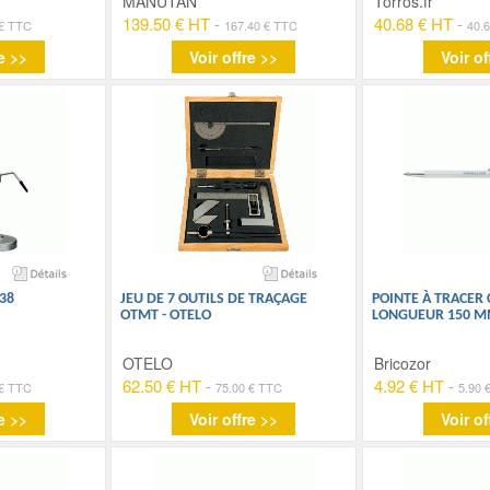
MANUTAN
Torros.fr
139.50 € HT
-
40.68 € HT
-
 € TTC
167.40 € TTC
40.
e >>
Voir offre >>
Voir of
38
JEU DE 7 OUTILS DE TRAÇAGE
POINTE À TRACER 
OTMT - OTELO
LONGUEUR 150 M
OTELO
Bricozor
62.50 € HT
-
4.92 € HT
-
 € TTC
75.00 € TTC
5.90 
e >>
Voir offre >>
Voir of