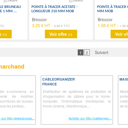
ILLE BRUNEAU
POINTE À TRACER ACETATE -
POINTE À TRACER 
TE 1 MM
...
LONGUEUR 210 MM MOB
MM MOB
Bricozor
Bricozor
3.25 € HT
-
1.58 € HT
-
TTC
3.90 € TTC
1.90 
e >>
Voir offre >>
Voir of
Suivant
1
2
 marchand
CABLEORGANIZER
MAX
FRANCE
der e-commerce, en
Distribution de systèmes de protection et
Max
nte de mobilier,
d'organisation de câbles pour le home-
prof
ournitures de bureau.
computer, l'informatique d'entreprise, le
maté
ous les profess...
home-cinéma, l'électronique,...
de bu
 sur http://www.brunea...
Acheter sur http://cableorgan...