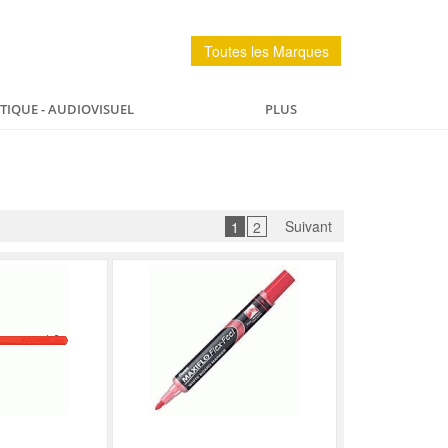
Toutes les Marques
IQUE - AUDIOVISUEL
PLUS
PÊCHE
MAISON
SPORTS ET LOISIRS
Suivant
1
2