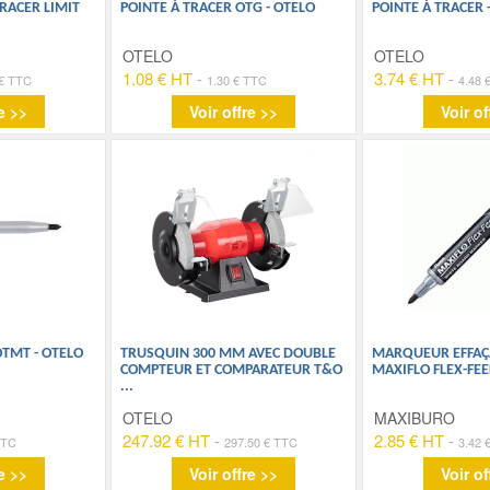
TRACER LIMIT
POINTE À TRACER OTG - OTELO
POINTE À TRACER 
OTELO
OTELO
1.08 € HT
-
3.74 € HT
-
 € TTC
1.30 € TTC
4.48 
e >>
Voir offre >>
Voir of
OTMT - OTELO
TRUSQUIN 300 MM AVEC DOUBLE
MARQUEUR EFFAÇ
COMPTEUR ET COMPARATEUR T&O
MAXIFLO FLEX-FEE
...
OTELO
MAXIBURO
247.92 € HT
-
2.85 € HT
-
TTC
297.50 € TTC
3.42 
e >>
Voir offre >>
Voir of