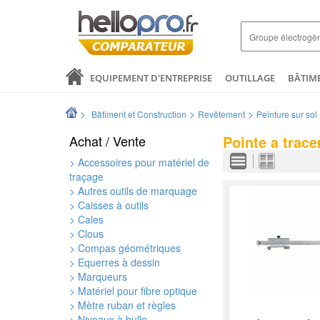
EQUIPEMENT D'ENTREPRISE
OUTILLAGE
BÂTIM
SANTÉ & ANALYSES
COMMERCE ET DISTRIBUTION
>
>
>
Bâtiment et Construction
Revêtement
Peinture sur sol
LOGISTIQUE ET EMBALLAGE
ELECTRICITÉ
MODE 
Achat / Vente
Pointe a trace
> Accessoires pour matériel de
traçage
> Autres outils de marquage
> Caisses à outils
> Cales
> Clous
> Compas géométriques
> Equerres à dessin
> Marqueurs
> Matériel pour fibre optique
> Mètre ruban et règles
> Niveaux à bulle