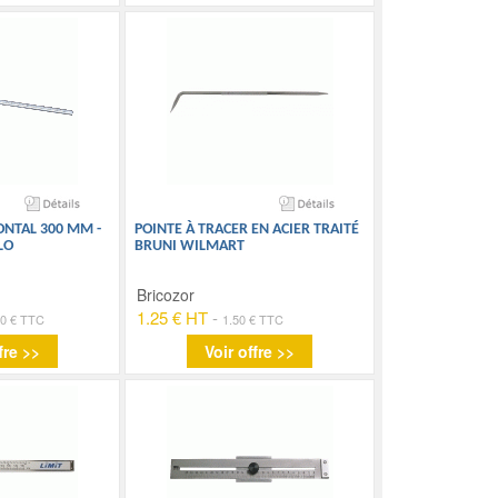
NTAL 300 MM -
POINTE À TRACER EN ACIER TRAITÉ
LO
BRUNI WILMART
Bricozor
1.25 € HT
-
90 € TTC
1.50 € TTC
fre >>
Voir offre >>