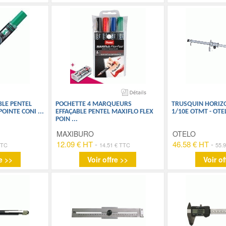
LE PENTEL
POCHETTE 4 MARQUEURS
TRUSQUIN HORIZO
 POINTE CONI
...
EFFAÇABLE PENTEL MAXIFLO FLEX
1/10E OTMT - OTE
POIN
...
MAXIBURO
OTELO
12.09 € HT
-
46.58 € HT
-
TTC
14.51 € TTC
55.
e >>
Voir offre >>
Voir of