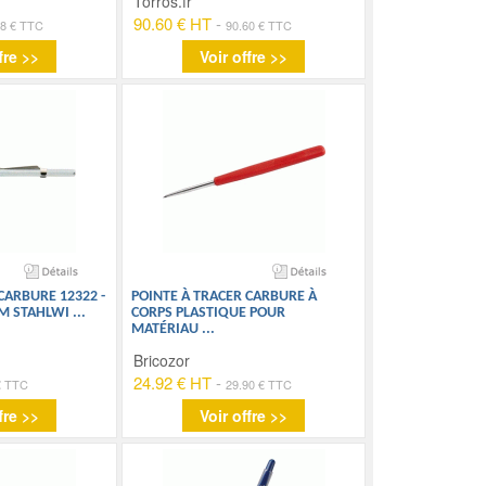
Torros.fr
90.60 € HT
-
68 € TTC
90.60 € TTC
fre >>
Voir offre >>
CARBURE 12322 -
POINTE À TRACER CARBURE À
M STAHLWI
...
CORPS PLASTIQUE POUR
MATÉRIAU
...
Bricozor
24.92 € HT
-
€ TTC
29.90 € TTC
fre >>
Voir offre >>