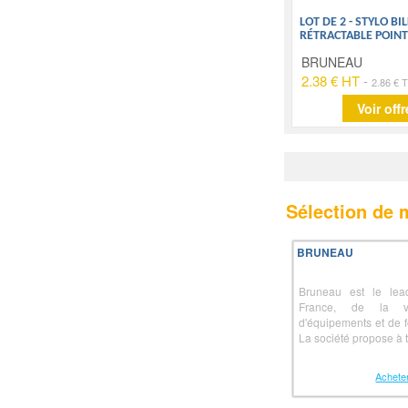
LOT DE 2 - STYLO B
RÉTRACTABLE POIN
BRUNEAU
2.38 € HT
-
2.86 € 
Voir offr
Sélection de
BRUNEAU
Bruneau est le lea
France, de la ve
d'équipements et de f
La société propose à t
Acheter