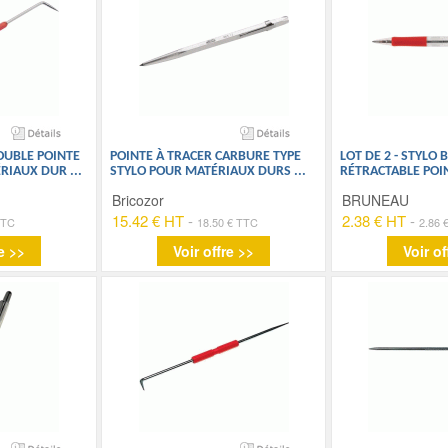
OUBLE POINTE
POINTE À TRACER CARBURE TYPE
LOT DE 2 - STYLO
ÉRIAUX DUR
...
STYLO POUR MATÉRIAUX DURS
...
RÉTRACTABLE POI
Bricozor
BRUNEAU
15.42 € HT
-
2.38 € HT
-
TTC
18.50 € TTC
2.86 
e >>
Voir offre >>
Voir of