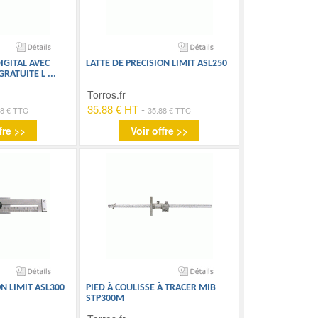
IGITAL AVEC
LATTE DE PRECISION LIMIT ASL250
GRATUITE L
...
Torros.fr
35.88 € HT
-
48 € TTC
35.88 € TTC
fre >>
Voir offre >>
ON LIMIT ASL300
PIED À COULISSE À TRACER MIB
STP300M