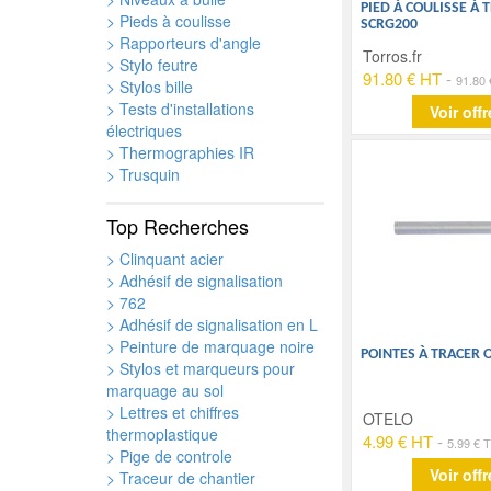
PIED À COULISSE À 
> Pieds à coulisse
SCRG200
> Rapporteurs d'angle
Torros.fr
> Stylo feutre
91.80 € HT
-
91.80
> Stylos bille
> Tests d'installations
Voir offr
électriques
> Thermographies IR
> Trusquin
Top Recherches
> Clinquant acier
> Adhésif de signalisation
> 762
> Adhésif de signalisation en L
> Peinture de marquage noire
POINTES À TRACER 
> Stylos et marqueurs pour
marquage au sol
> Lettres et chiffres
OTELO
thermoplastique
4.99 € HT
-
5.99 € 
> Pige de controle
Voir offr
> Traceur de chantier