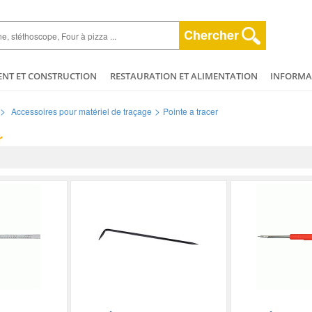
Chercher
ENT ET CONSTRUCTION
RESTAURATION ET ALIMENTATION
INFORMAT
ESPACE VERT
HYGIÈNE ET NETTOYAGE
AGRICULTURE - ELEVAGE - 
>
>
Accessoires pour matériel de traçage
Pointe a tracer
ET BEAUTÉ
MÉCANIQUE ET VÉHICULES
PLOMBERIE - CHAUFFAGERIE
r