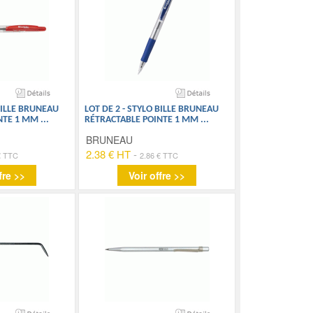
 BILLE BRUNEAU
LOT DE 2 - STYLO BILLE BRUNEAU
NTE 1 MM
...
RÉTRACTABLE POINTE 1 MM
...
BRUNEAU
2.38 € HT
-
€ TTC
2.86 € TTC
fre >>
Voir offre >>