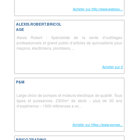
Acheter sur http://www.weboss...
ALEXIS.ROBERT.BRICOL
AGE
Alexis Robert : Spécialiste de la vente d’outillages
professionnels et grand public d’articles de quincaillerie pour
maçons, électriciens, plombiers, ...
Acheter sur 0
P&M
Large choix de pompes et moteurs électrique de qualité. Tous
types et puissances. 2300m² de stock – plus de 30 ans
d’expérience – 1500 références a vo...
Acheter sur https://www.pompe...
BRICO TRADING