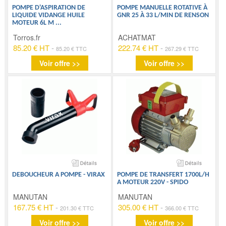
POMPE D'ASPIRATION DE
POMPE MANUELLE ROTATIVE À
LIQUIDE VIDANGE HUILE
GNR 25 À 33 L/MIN DE RENSON
MOTEUR 6L M
...
Torros.fr
ACHATMAT
85.20 € HT
-
222.74 € HT
-
85.20 € TTC
267.29 € TTC
Voir offre >>
Voir offre >>
DEBOUCHEUR A POMPE - VIRAX
POMPE DE TRANSFERT 1700L/H
A MOTEUR 220V - SPIDO
MANUTAN
MANUTAN
167.75 € HT
-
305.00 € HT
-
201.30 € TTC
366.00 € TTC
Voir offre >>
Voir offre >>