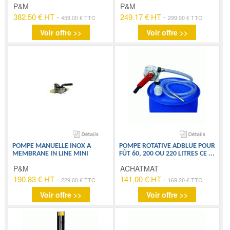
P&M
P&M
382.50 € HT
-
249.17 € HT
-
459.00 € TTC
299.00 € TTC
Voir offre >>
Voir offre >>
POMPE MANUELLE INOX A
POMPE ROTATIVE ADBLUE POUR
MEMBRANE IN LINE MINI
FÛT 60, 200 OU 220 LITRES CE
...
P&M
ACHATMAT
190.83 € HT
-
141.00 € HT
-
229.00 € TTC
169.20 € TTC
Voir offre >>
Voir offre >>