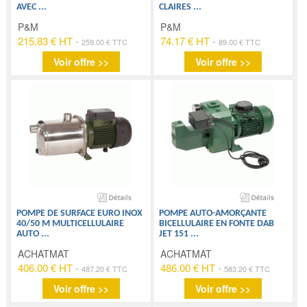
AVEC
...
CLAIRES
...
P&M
P&M
215.83 € HT
-
74.17 € HT
-
259.00 € TTC
89.00 € TTC
Voir offre >>
Voir offre >>
POMPE DE SURFACE EURO INOX
POMPE AUTO-AMORÇANTE
40/50 M MULTICELLULAIRE
BICELLULAIRE EN FONTE DAB
AUTO
...
JET 151
...
ACHATMAT
ACHATMAT
406.00 € HT
-
486.00 € HT
-
487.20 € TTC
583.20 € TTC
Voir offre >>
Voir offre >>