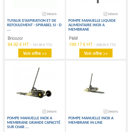
TUYAUX D'ASPIRATION ET DE
POMPE MANUELLE LIQUIDE
REFOULEMENT - SPIRABEL SI - D
ALIMENTAIRE INOX A
...
MEMBRANE
Bricozor
P&M
84.92 € HT
-
199.17 € HT
-
101.90 € TTC
239.00 € TTC
Voir offre >>
Voir offre >>
POMPE MANUELLE INOX A
POMPE MANUELLE INOX A
MEMBRANE GRANDE CAPACITÉ
MEMBRANE IN LINE
SUR CHAR
...