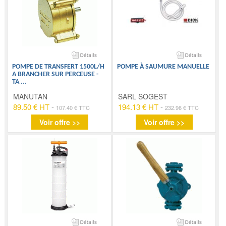
POMPE DE TRANSFERT 1500L/H
POMPE À SAUMURE MANUELLE
A BRANCHER SUR PERCEUSE -
TA
...
MANUTAN
SARL SOGEST
89.50 € HT
-
194.13 € HT
-
107.40 € TTC
232.96 € TTC
Voir offre >>
Voir offre >>