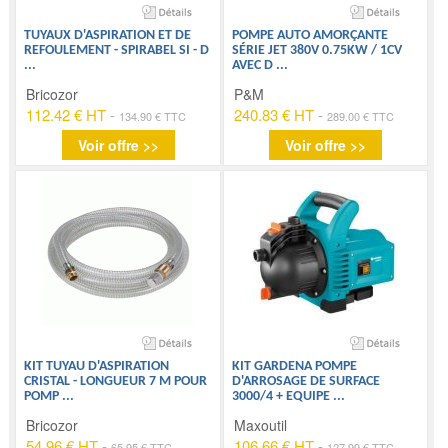
TUYAUX D'ASPIRATION ET DE
POMPE AUTO AMORÇANTE
REFOULEMENT - SPIRABEL SI - D
SÉRIE JET 380V 0.75KW / 1CV
...
AVEC D
...
Bricozor
P&M
112.42 € HT
-
240.83 € HT
-
134.90 € TTC
289.00 € TTC
Voir offre >>
Voir offre >>
KIT TUYAU D'ASPIRATION
KIT GARDENA POMPE
CRISTAL - LONGUEUR 7 M POUR
D'ARROSAGE DE SURFACE
POMP
...
3000/4 + EQUIPE
...
Bricozor
Maxoutil
54.96 € HT
-
106.66 € HT
-
65.95 € TTC
127.99 € TTC