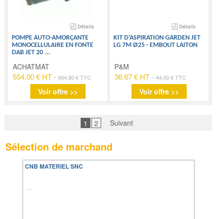
POMPE AUTO-AMORÇANTE
KIT D'ASPIRATION GARDEN JET
MONOCELLULAIRE EN FONTE
LG 7M Ø25 - EMBOUT LAITON
DAB JET 20
...
ACHATMAT
P&M
554.00 € HT
-
36.67 € HT
-
664.80 € TTC
44.00 € TTC
Voir offre >>
Voir offre >>
Suivant
1
2
Sélection de marchand
CNB MATERIEL SNC
....