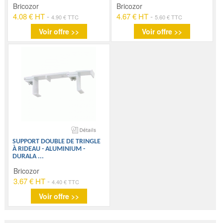
Bricozor
Bricozor
4.08 € HT
-
4.67 € HT
-
4.90 € TTC
5.60 € TTC
Voir offre >>
Voir offre >>
SUPPORT DOUBLE DE TRINGLE
À RIDEAU - ALUMINIUM -
DURALA
...
Bricozor
3.67 € HT
-
4.40 € TTC
Voir offre >>