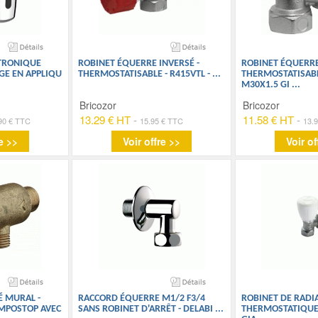
TRONIQUE
ROBINET ÉQUERRE INVERSÉ -
ROBINET ÉQUERR
GE EN APPLIQU
THERMOSTATISABLE - R415VTL -
...
THERMOSTATISABLE
M30X1.5 GI
...
Bricozor
Bricozor
13.29 € HT
-
11.58 € HT
-
90 € TTC
15.95 € TTC
13.
e >>
Voir offre >>
Voir of
É MURAL -
RACCORD ÉQUERRE M1/2 F3/4
ROBINET DE RADI
EMPOSTOP AVEC
SANS ROBINET D'ARRÊT - DELABI
...
THERMOSTATIQUE 