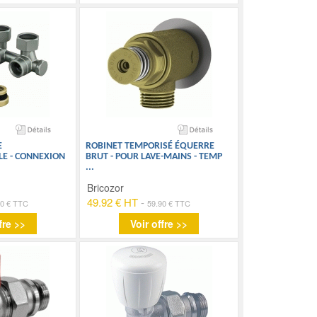
E
ROBINET TEMPORISÉ ÉQUERRE
E - CONNEXION
BRUT - POUR LAVE-MAINS - TEMP
...
Bricozor
49.92 € HT
-
10 € TTC
59.90 € TTC
fre >>
Voir offre >>