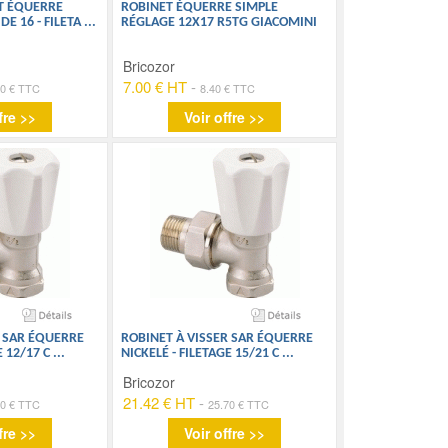
T ÉQUERRE
ROBINET ÉQUERRE SIMPLE
DE 16 - FILETA
...
RÉGLAGE 12X17 R5TG GIACOMINI
Bricozor
7.00 € HT
-
90 € TTC
8.40 € TTC
fre >>
Voir offre >>
R SAR ÉQUERRE
ROBINET À VISSER SAR ÉQUERRE
E 12/17 C
...
NICKELÉ - FILETAGE 15/21 C
...
Bricozor
21.42 € HT
-
40 € TTC
25.70 € TTC
fre >>
Voir offre >>