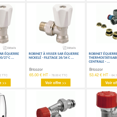
SAR ÉQUERRE
ROBINET À VISSER SAR ÉQUERRE
ROBINET ÉQUERR
20/27 C
...
NICKELÉ - FILETAGE 26/34 C
...
THERMOSTATISABL
CENTRALE -
...
Bricozor
Bricozor
65.00 € HT
-
53.42 € HT
-
 € TTC
78.00 € TTC
64.
e >>
Voir offre >>
Voir of