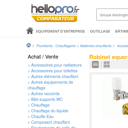
EQUIPEMENT D'ENTREPRISE
OUTILLAGE
BÂTIM
SANTÉ & ANALYSES
COMMERCE ET DISTRIBUTION
>
>
>
Plomberie - Chauffagerie
Matériels chauffants
Access
LOGISTIQUE ET EMBALLAGE
ELECTRICITÉ
MODE 
Achat / Vente
Robinet equer
> Accessoires pour radiateurs
> Accessoires pour toilettes
> Autres éléments chauffant
> Autres équipements de
chauffage
> Autres raccords
> Bâti-supports WC
> Chauffage
> Chauffage du liquide
> Chauffe-Eau
> Composant chauffant
> Equipements de salle de