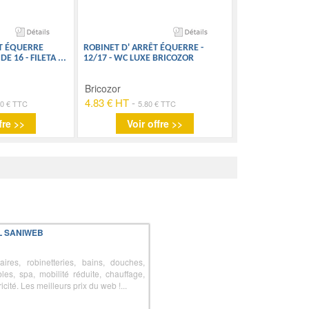
T ÉQUERRE
ROBINET D' ARRÊT ÉQUERRE -
DE 16 - FILETA
...
12/17 - WC LUXE BRICOZOR
Bricozor
4.83 € HT
-
90 € TTC
5.80 € TTC
fre >>
Voir offre >>
L SANIWEB
taires, robinetteries, bains, douches,
les, spa, mobilité réduite, chauffage,
ricité. Les meilleurs prix du web !...