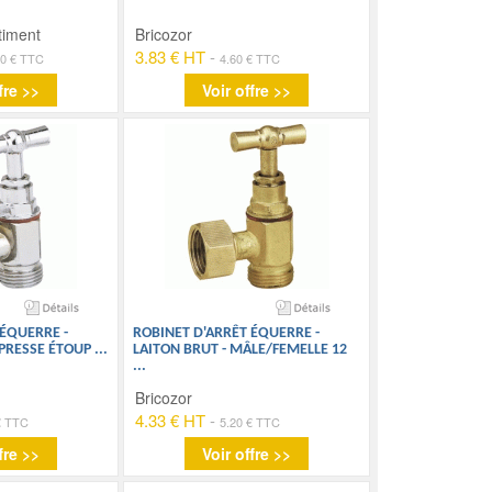
timent
Bricozor
3.83 € HT
-
00 € TTC
4.60 € TTC
fre >>
Voir offre >>
 ÉQUERRE -
ROBINET D'ARRÊT ÉQUERRE -
 PRESSE ÉTOUP
...
LAITON BRUT - MÂLE/FEMELLE 12
...
Bricozor
4.33 € HT
-
€ TTC
5.20 € TTC
fre >>
Voir offre >>