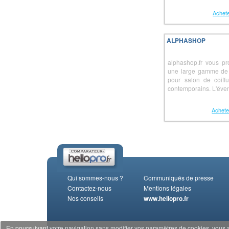
Achete
ALPHASHOP
alphashop.fr vous pr
une large gamme de 
pour salon de coiff
contemporains. L'évent
Achete
Qui sommes-nous ?
Communiqués de presse
Contactez-nous
Mentions légales
Nos conseils
www.hellopro.fr
En poursuivant votre navigation sans modifier vos paramètres de cookies, vous acc