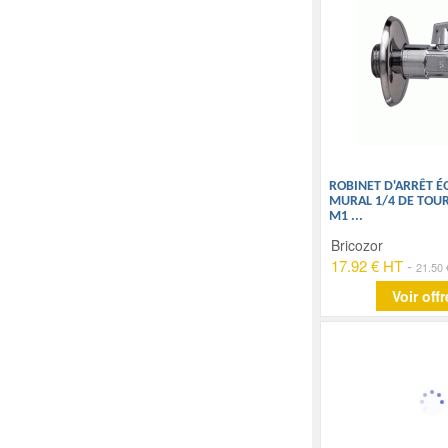
ROBINET D'ARRÊT 
MURAL 1/4 DE TOUR
M1
...
Bricozor
17.92 € HT
-
21.50
Voir offr