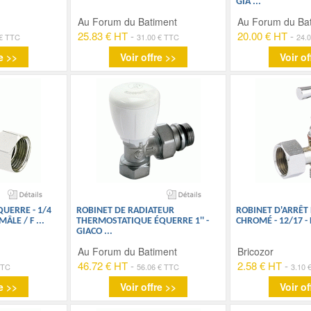
GIA
...
Au Forum du Batiment
Au Forum du Ba
25.83 € HT
-
20.00 € HT
-
 € TTC
31.00 € TTC
24.
e >>
Voir offre >>
Voir of
QUERRE - 1/4
ROBINET DE RADIATEUR
ROBINET D'ARRÊT
MÂLE / F
...
THERMOSTATIQUE ÉQUERRE 1'' -
CHROMÉ - 12/17 -
GIACO
...
Au Forum du Batiment
Bricozor
46.72 € HT
-
2.58 € HT
-
TTC
56.06 € TTC
3.10 
e >>
Voir offre >>
Voir of