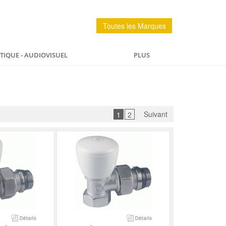
Toutes les Marques
IQUE - AUDIOVISUEL
PLUS
PÊCHE
MAISON
SPORTS ET LOISIRS
Suivant
1
2