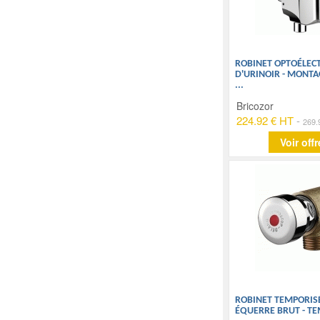
ROBINET OPTOÉLEC
D'URINOIR - MONTA
...
Bricozor
224.92 € HT
-
269.
Voir offr
ROBINET TEMPORIS
ÉQUERRE BRUT - T