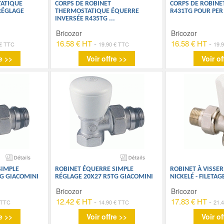
ATIQUE
CORPS DE ROBINET
CORPS DE ROBINE
RÉGLAGE
THERMOSTATIQUE ÉQUERRE
R431TG POUR PER 
INVERSÉE R435TG
...
Bricozor
Bricozor
16.58 € HT
-
16.58 € HT
-
 € TTC
19.90 € TTC
19.
e >>
Voir offre >>
Voir of
SIMPLE
ROBINET ÉQUERRE SIMPLE
ROBINET À VISSE
G GIACOMINI
RÉGLAGE 20X27 R5TG GIACOMINI
NICKELÉ - FILETAG
Bricozor
Bricozor
12.42 € HT
-
17.83 € HT
-
 TTC
14.90 € TTC
21.
e >>
Voir offre >>
Voir of