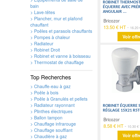
ROBINET THERMOST
bain
ÉQUERRE AVEC PRÉ
> Lave-têtes
ANGULAIR
...
> Plancher, mur et plafond
Bricozor
chauffant
13.50 € HT
-
16.20
> Poêles et parasols chauffants
Voir offr
> Pompes à chaleur
> Radiateur
> Robinet Droit
> Robinet et vanne à boisseau
> Thermostat de chauffage
Top Recherches
> Chauffe-eau à gaz
> Poêle à bois
> Poêle à Granulés et pellets
> Radiateur rayonnant
ROBINET ÉQUERRE 
> Plinthes électriques
RÉGLAGE 15X21 R5T
> Ballon tampon
Bricozor
> Chauffage infrarouge
8.58 € HT
-
10.30 €
> Chauffage soufflant
Voir offr
> Chaudière à gaz