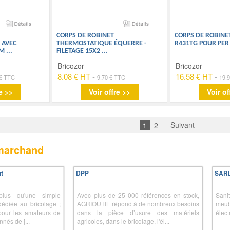
CORPS DE ROBINET
CORPS DE ROBINE
 AVEC
THERMOSTATIQUE ÉQUERRE -
R431TG POUR PER 
AM
...
FILETAGE 15X2
...
Bricozor
Bricozor
8.08 € HT
-
16.58 € HT
-
 € TTC
9.70 € TTC
19.
e >>
Voir offre >>
Voir of
Suivant
1
2
 marchand
t
DPP
SAR
plus qu'une simple
Avec plus de 25 000 références en stock,
Sani
dédiée au bricolage ;
AGRIOUTIL répond à de nombreux besoins
meub
pour les amateurs de
dans la pièce d’usure des matériels
élect
nnés de j...
agricoles, dans le bricolage, l'él...