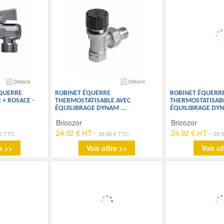
ÉQUERRE
ROBINET ÉQUERRE
ROBINET ÉQUERR
 + ROSACE -
THERMOSTATISABLE AVEC
THERMOSTATISABL
ÉQUILIBRAGE DYNAM
...
ÉQUILIBRAGE DY
Bricozor
Bricozor
24.92 € HT
-
24.92 € HT
-
 € TTC
29.90 € TTC
29.
e >>
Voir offre >>
Voir of