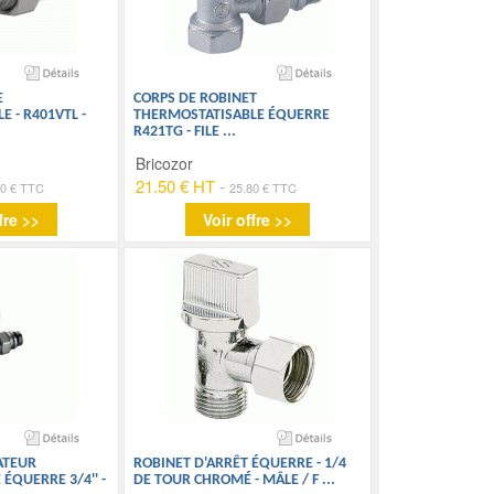
E
CORPS DE ROBINET
 - R401VTL -
THERMOSTATISABLE ÉQUERRE
R421TG - FILE
...
Bricozor
21.50 € HT
-
90 € TTC
25.80 € TTC
fre >>
Voir offre >>
ATEUR
ROBINET D'ARRÊT ÉQUERRE - 1/4
ÉQUERRE 3/4'' -
DE TOUR CHROMÉ - MÂLE / F
...