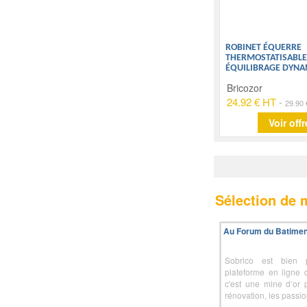
ROBINET ÉQUERRE
THERMOSTATISABLE
ÉQUILIBRAGE DYN
Bricozor
24.92 € HT
-
29.90
Voir offr
Sélection de
Au Forum du Batimen
Sobrico est bien 
plateforme en ligne 
c'est une mine d’or 
rénovation, les passio