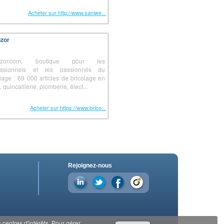
Acheter sur http://www.saniwe...
ozor
cozor.com, boutique pour les
essionnels et les passionnés du
olage : 69 000 articles de bricolage en
, quincaillerie, plomberie, élect...
Acheter sur https://www.brico...
Rejoignez-nous
centres d'intérêts. Pour gérer