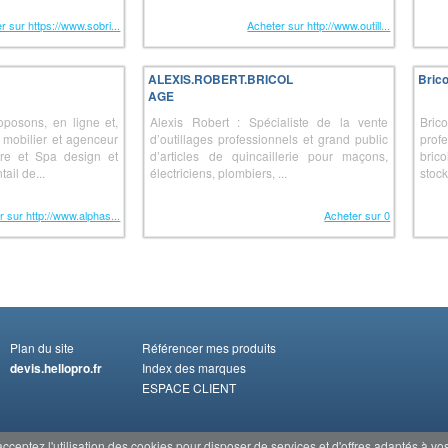
r sur https://www.sobri...
Acheter sur http://www.outill...
ALEXIS.ROBERT.BRICOL
Bric
AGE
oposons, en ligne et,
Alexis Robert : Spécialiste de la vente
Bri
mobilier et agenceur
d’outillages professionnels et grand public
prof
ure et Spa design et
d’articles de quincaillerie pour maçons,
bric
ail de...
électriciens, plombiers, ...
stock
r sur http://www.alphas...
Acheter sur 0
Plan du site
Référencer mes produits
devis.hellopro.fr
Index des marques
ESPACE CLIENT
eptez l'utilisation des cookies pour disposer de services et d'offres adaptés à vos 