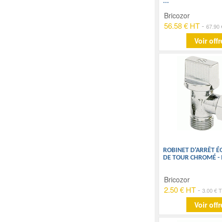
...
Bricozor
56.58 € HT
-
67.90
Voir offr
ROBINET D'ARRÊT É
DE TOUR CHROMÉ - 
Bricozor
2.50 € HT
-
3.00 € 
Voir offr