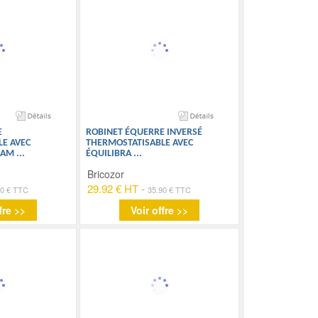
E
ROBINET ÉQUERRE INVERSÉ
E AVEC
THERMOSTATISABLE AVEC
NAM
...
ÉQUILIBRA
...
Bricozor
29.92 € HT
-
90 € TTC
35.90 € TTC
fre >>
Voir offre >>