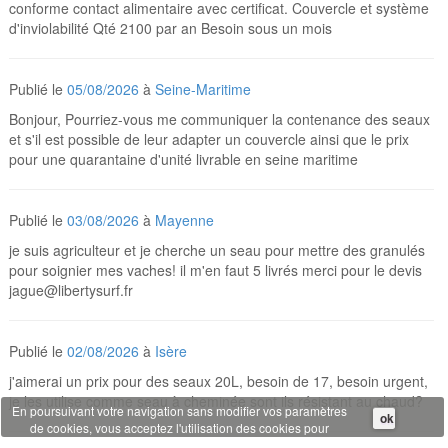
conforme contact alimentaire avec certificat. Couvercle et système
d'inviolabilité Qté 2100 par an Besoin sous un mois
Publié le
05/08/2026
à
Seine-Maritime
Bonjour, Pourriez-vous me communiquer la contenance des seaux
et s'il est possible de leur adapter un couvercle ainsi que le prix
pour une quarantaine d'unité livrable en seine maritime
Publié le
03/08/2026
à
Mayenne
je suis agriculteur et je cherche un seau pour mettre des granulés
pour soignier mes vaches! il m'en faut 5 livrés merci pour le devis
jague@libertysurf.fr
Publié le
02/08/2026
à
Isère
j'aimerai un prix pour des seaux 20L, besoin de 17, besoin urgent,
je les utilise comme seau à cheminée sont ils résistant au chaud?
En poursuivant votre navigation sans modifier vos paramètres
ok
de cookies, vous acceptez l'utilisation des cookies pour
disposer de services et d'offres adaptés à vos centres