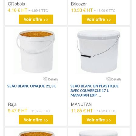
Ol?obois
Bricozor
4.16 € HT
-
13.33 € HT
-
4.99 € TTC
16.00 € TTC
Voir offre >>
Voir offre >>
SEAU BLANC OPAQUE 21,3 L
SEAU BLANC EN PLASTIQUE
AVEC COUVERCLE 17 L
MANUTAN EXP
...
Raja
MANUTAN
9.47 € HT
-
11.85 € HT
-
11.36 € TTC
14.22 € TTC
Voir offre >>
Voir offre >>