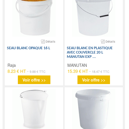
SEAU BLANC OPAQUE 16 L
SEAU BLANC EN PLASTIQUE
AVEC COUVERCLE 20 L
MANUTAN EXP
...
Raja
MANUTAN
8.23 € HT
-
15.39 € HT
-
9.88 € TTC
18.47 € TTC
Voir offre >>
Voir offre >>