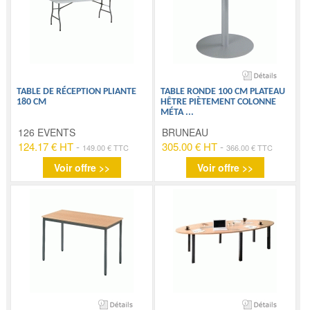
TABLE DE RÉCEPTION PLIANTE
TABLE RONDE 100 CM PLATEAU
180 CM
HÊTRE PIÈTEMENT COLONNE
MÉTA
...
126 EVENTS
BRUNEAU
124.17 € HT
-
305.00 € HT
-
149.00 € TTC
366.00 € TTC
Voir offre >>
Voir offre >>