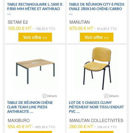
TABLE RECTANGULAIRE L.1600 X
TABLE DE RÉUNION CITY 6 PIEDS
P.800 MM HÊTRE ET ANTHRACI
OVALE 280X140 CHÊNE/CARBO
...
...
SETAM E2
MANUTAN
165.00 € HT
-
679.00 € HT
-
198.00 € TTC
814.80 € TTC
Voir offre >>
Voir offre >>
TABLE DE RÉUNION CHÊNE
LOT DE 5 CHAISES CLUNY
CLAIR TEAM LINE PIEDS
PIÈTEMENT NOIR TISSU ENDUIT
ANTHRACITE
...
PVC
...
MAXIBURO
MANUTAN COLLECTIVITES
554.40 € HT
-
280.00 € HT
-
665.28 € TTC
336.00 € TTC