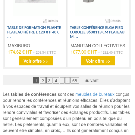
TABLE DE FORMATION PLIANTE
TABLE CONFÉRENCE ELGA PIED
PLATEAU HÊTRE L 120 X P 40 C
COROLLE 360X113 CM PLATEAU
...
M
...
MAXIBURO
MANUTAN COLLECTIVITES
174.62 € HT
-
1077.00 € HT
-
209.54 € TTC
1292.40 € TTC
Voir offre >>
Voir offre >>
Suivant
1
2
3
4
.
.
68
Les
tables de conférences
sont des
meubles de bureaux
conçus
pour rendre les conférences et réunions efficaces. Elles s’adaptent
à vos espaces de travail et équipent vos salles de réunion pour les
rendre conviviales et favoriser des échanges productifs. Les tables
sont généralement composées d’un plateau en bois tel que du
hêtre. Les piétements, quant à eux, sont de nombres variables et
peuvent être simples, en croix,… Ils sont généralement conçus en