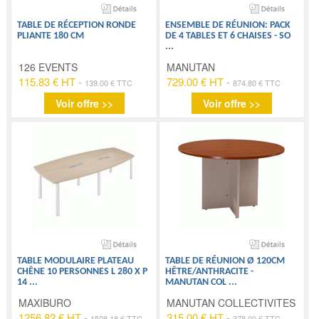
TABLE DE RÉCEPTION RONDE
ENSEMBLE DE RÉUNION: PACK
PLIANTE 180 CM
DE 4 TABLES ET 6 CHAISES - SO
...
126 EVENTS
MANUTAN
115.83 € HT
-
729.00 € HT
-
139.00 € TTC
874.80 € TTC
Voir offre >>
Voir offre >>
TABLE MODULAIRE PLATEAU
TABLE DE RÉUNION Ø 120CM
CHÊNE 10 PERSONNES L 280 X P
HÊTRE/ANTHRACITE -
14
...
MANUTAN COL
...
MAXIBURO
MANUTAN COLLECTIVITES
1256.82 € HT
-
315.00 € HT
-
1508.18 € TTC
378.00 € TTC