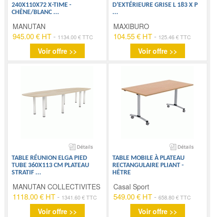
240X110X72 X-TIME -
D'EXTÉRIEURE GRISE L 183 X P
CHÊNE/BLANC
...
...
MANUTAN
MAXIBURO
945.00 € HT
-
104.55 € HT
-
1134.00 € TTC
125.46 € TTC
Voir offre >>
Voir offre >>
TABLE RÉUNION ELGA PIED
TABLE MOBILE À PLATEAU
TUBE 360X113 CM PLATEAU
RECTANGULAIRE PLIANT -
STRATIF
...
HÊTRE
MANUTAN COLLECTIVITES
Casal Sport
1118.00 € HT
-
549.00 € HT
-
1341.60 € TTC
658.80 € TTC
Voir offre >>
Voir offre >>