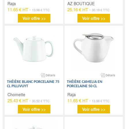
Raja
AZ BOUTIQUE
11.65 € HT
-
25.16 € HT
-
13.98 € TTC
30.19 € TTC
Voir offre >>
Voir offre >>
THÉIÈRE BLANC PORCELAINE 75
THÉIÈRE CAMELIA EN
CL PILLIVUYT
PORCELAINE 50 CL
Chomette
Raja
25.43 € HT
-
11.65 € HT
-
30.52 € TTC
13.98 € TTC
Voir offre >>
Voir offre >>