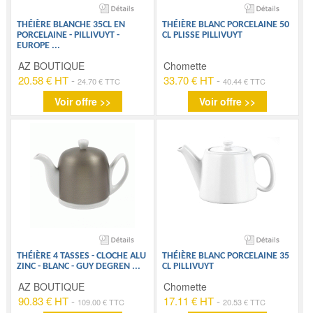
THÉIÈRE BLANCHE 35CL EN
THÉIÈRE BLANC PORCELAINE 50
PORCELAINE - PILLIVUYT -
CL PLISSE PILLIVUYT
EUROPE
...
AZ BOUTIQUE
Chomette
20.58 € HT
-
33.70 € HT
-
24.70 € TTC
40.44 € TTC
Voir offre >>
Voir offre >>
THÉIÈRE 4 TASSES - CLOCHE ALU
THÉIÈRE BLANC PORCELAINE 35
ZINC - BLANC - GUY DEGREN
...
CL PILLIVUYT
AZ BOUTIQUE
Chomette
90.83 € HT
-
17.11 € HT
-
109.00 € TTC
20.53 € TTC