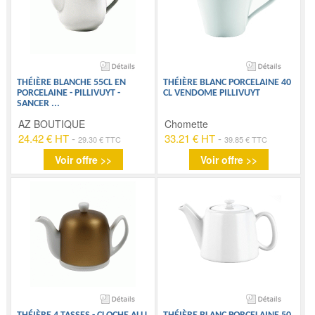
THÉIÈRE BLANCHE 55CL EN
THÉIÈRE BLANC PORCELAINE 40
PORCELAINE - PILLIVUYT -
CL VENDOME PILLIVUYT
SANCER
...
AZ BOUTIQUE
Chomette
24.42 € HT
-
33.21 € HT
-
29.30 € TTC
39.85 € TTC
Voir offre >>
Voir offre >>