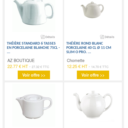
THÉIÈRE STANDARD 6 TASSES
THÉIÈRE ROND BLANC
EN PORCELAINE BLANCHE 75CL -
PORCELAINE 40 CL Ø 11 CM
...
SLIM O PRO.
...
AZ BOUTIQUE
Chomette
22.77 € HT
-
12.25 € HT
-
27.32 € TTC
14.70 € TTC
Voir offre >>
Voir offre >>