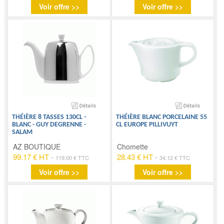
Voir offre >>
Voir offre >>
THÉIÈRE 8 TASSES 130CL -
THÉIÈRE BLANC PORCELAINE 55
BLANC - GUY DEGRENNE -
CL EUROPE PILLIVUYT
SALAM
AZ BOUTIQUE
Chomette
99.17 € HT
-
28.43 € HT
-
119.00 € TTC
34.12 € TTC
Voir offre >>
Voir offre >>