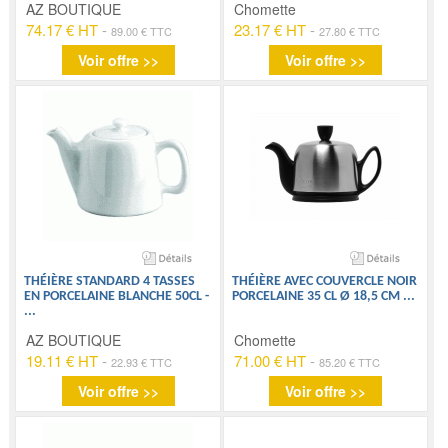
AZ BOUTIQUE
Chomette
74.17 € HT
-
23.17 € HT
-
89.00 € TTC
27.80 € TTC
Voir offre >>
Voir offre >>
THÉIÈRE STANDARD 4 TASSES
THÉIÈRE AVEC COUVERCLE NOIR
EN PORCELAINE BLANCHE 50CL -
PORCELAINE 35 CL Ø 18,5 CM
...
...
AZ BOUTIQUE
Chomette
19.11 € HT
-
71.00 € HT
-
22.93 € TTC
85.20 € TTC
Voir offre >>
Voir offre >>