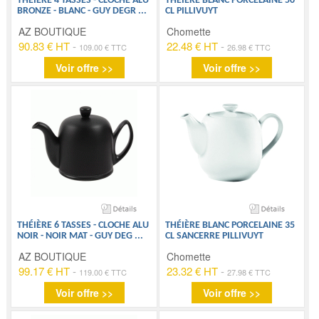
THÉIÈRE 4 TASSES - CLOCHE ALU
THÉIÈRE BLANC PORCELAINE 50
BRONZE - BLANC - GUY DEGR
...
CL PILLIVUYT
AZ BOUTIQUE
Chomette
90.83 € HT
-
22.48 € HT
-
109.00 € TTC
26.98 € TTC
Voir offre >>
Voir offre >>
THÉIÈRE 6 TASSES - CLOCHE ALU
THÉIÈRE BLANC PORCELAINE 35
NOIR - NOIR MAT - GUY DEG
...
CL SANCERRE PILLIVUYT
AZ BOUTIQUE
Chomette
99.17 € HT
-
23.32 € HT
-
119.00 € TTC
27.98 € TTC
Voir offre >>
Voir offre >>