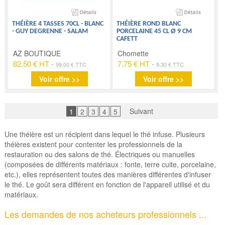
THÉIÈRE 4 TASSES 70CL - BLANC
THÉIÈRE ROND BLANC
- GUY DEGRENNE - SALAM
PORCELAINE 45 CL Ø 9 CM
CAFETT
AZ BOUTIQUE
Chomette
82.50 € HT
-
7.75 € HT
-
99.00 € TTC
9.30 € TTC
Voir offre >>
Voir offre >>
Suivant
1
2
3
4
5
Une théière est un récipient dans lequel le thé infuse. Plusieurs
théières existent pour contenter les professionnels de la
restauration ou des salons de thé. Électriques ou manuelles
(composées de différents matériaux : fonte, terre cuite, porcelaine,
etc.), elles représentent toutes des manières différentes d'infuser
le thé. Le goût sera différent en fonction de l'appareil utilisé et du
matériaux.
Les demandes de nos acheteurs professionnels ...