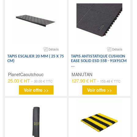
TAPIS ESCALIER 20 MM ( 25 X 75
TAPIS ANTISTATIQUE CUSHION
CM)
EASE SOLID ESD 558 - 91X91CM
...
PlanetCaoutchouc
MANUTAN
25.00 € HT
-
127.90 € HT
-
30.00 € TTC
153.48 € TTC
Voir offre >>
Voir offre >>