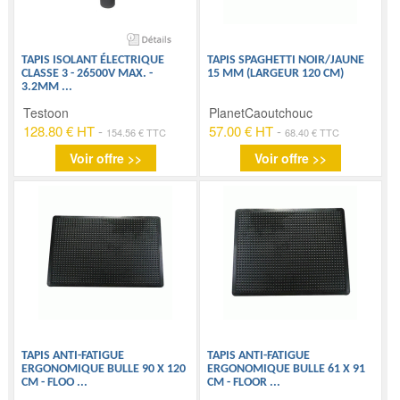
TAPIS ISOLANT ÉLECTRIQUE
TAPIS SPAGHETTI NOIR/JAUNE
CLASSE 3 - 26500V MAX. -
15 MM (LARGEUR 120 CM)
3.2MM
...
Testoon
PlanetCaoutchouc
128.80 € HT
-
57.00 € HT
-
154.56 € TTC
68.40 € TTC
Voir offre >>
Voir offre >>
TAPIS ANTI-FATIGUE
TAPIS ANTI-FATIGUE
ERGONOMIQUE BULLE 90 X 120
ERGONOMIQUE BULLE 61 X 91
CM - FLOO
...
CM - FLOOR
...