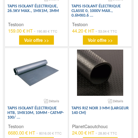
TAPIS ISOLANT ÉLECTRIQUE,
TAPIS ISOLANT ÉLECTRIQUE
26.5KV MAX., 1MX1M, 3MM
CLASSE 0, 1000V MAX.,
0.6MX0.6
...
Testoon
Testoon
159.00 € HT
-
44.20 € HT
-
190.80 € TTC
53.04 € TTC
Voir offre >>
Voir offre >>
TAPIS ISOLANT ÉLECTRIQUE
TAPIS RIZ NOIR 3 MM (LARGEUR
HTB, 1MX10M, 10MM - CATMP-
140 CM)
100/
...
Testoon
PlanetCaoutchouc
6680.00 € HT
-
24.00 € HT
-
8016.00 € TTC
28.80 € TTC