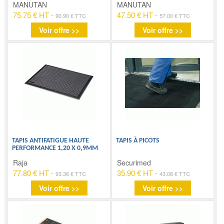
MANUTAN
MANUTAN
75.75 € HT
-
47.50 € HT
-
90.90 € TTC
57.00 € TTC
Voir offre >>
Voir offre >>
TAPIS ANTIFATIGUE HAUTE
TAPIS À PICOTS
PERFORMANCE 1,20 X 0,9MM
Raja
Securimed
77.80 € HT
-
35.90 € HT
-
93.36 € TTC
43.08 € TTC
Voir offre >>
Voir offre >>