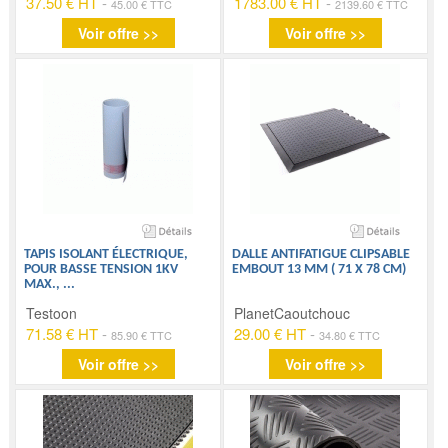
37.50 € HT
-
1783.00 € HT
-
45.00 € TTC
2139.60 € TTC
Voir offre >>
Voir offre >>
TAPIS ISOLANT ÉLECTRIQUE,
DALLE ANTIFATIGUE CLIPSABLE
POUR BASSE TENSION 1KV
EMBOUT 13 MM ( 71 X 78 CM)
MAX.,
...
Testoon
PlanetCaoutchouc
71.58 € HT
-
29.00 € HT
-
85.90 € TTC
34.80 € TTC
Voir offre >>
Voir offre >>