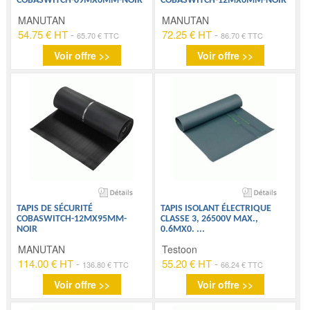
COBASWITCH-09MX6MM-NOIR
COBASWITCH-12MX6MM-NOIR
MANUTAN
MANUTAN
54.75 € HT
-
72.25 € HT
-
65.70 € TTC
86.70 € TTC
Voir offre >>
Voir offre >>
TAPIS DE SÉCURITÉ
TAPIS ISOLANT ÉLECTRIQUE
COBASWITCH-12MX95MM-
CLASSE 3, 26500V MAX.,
NOIR
0.6MX0.
...
MANUTAN
Testoon
114.00 € HT
-
55.20 € HT
-
136.80 € TTC
66.24 € TTC
Voir offre >>
Voir offre >>