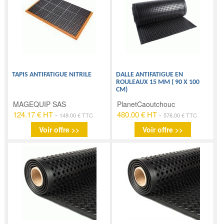
TAPIS ANTIFATIGUE NITRILE
DALLE ANTIFATIGUE EN
ROULEAUX 15 MM ( 90 X 100
CM)
MAGEQUIP SAS
PlanetCaoutchouc
124.17 € HT
-
480.00 € HT
-
149.00 € TTC
576.00 € TTC
Voir offre >>
Voir offre >>