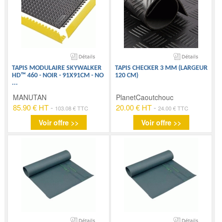
TAPIS MODULAIRE SKYWALKER
TAPIS CHECKER 3 MM (LARGEUR
HD™ 460 - NOIR - 91X91CM - NO
120 CM)
...
MANUTAN
PlanetCaoutchouc
85.90 € HT
-
20.00 € HT
-
103.08 € TTC
24.00 € TTC
Voir offre >>
Voir offre >>