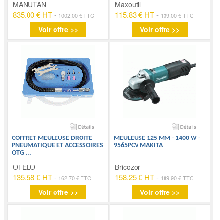
MANUTAN
Maxoutil
835.00 € HT
-
115.83 € HT
-
1002.00 € TTC
139.00 € TTC
Voir offre >>
Voir offre >>
COFFRET MEULEUSE DROITE
MEULEUSE 125 MM - 1400 W -
PNEUMATIQUE ET ACCESSOIRES
9565PCV MAKITA
OTG
...
OTELO
Bricozor
135.58 € HT
-
158.25 € HT
-
162.70 € TTC
189.90 € TTC
Voir offre >>
Voir offre >>