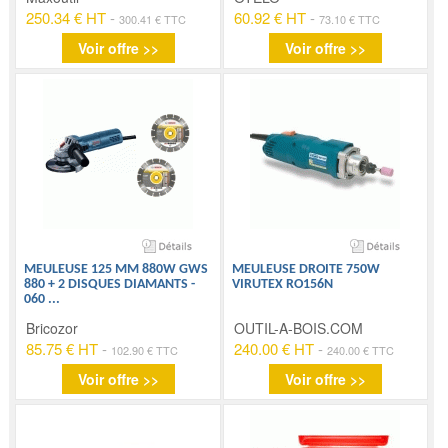
250.34 € HT
-
60.92 € HT
-
300.41 € TTC
73.10 € TTC
Voir offre >>
Voir offre >>
MEULEUSE 125 MM 880W GWS
MEULEUSE DROITE 750W
880 + 2 DISQUES DIAMANTS -
VIRUTEX RO156N
060
...
Bricozor
OUTIL-A-BOIS.COM
85.75 € HT
-
240.00 € HT
-
102.90 € TTC
240.00 € TTC
Voir offre >>
Voir offre >>