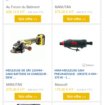
...
Au Forum du Batiment
MANUTAN
208.12 € HT
-
575.00 € HT
-
249.74 € TTC
690.00 € TTC
Voir offre >>
Voir offre >>
MEULEUSE XR 18V 125MM -
MINI-MEULEUSE SAM
SANS BATTERIE NI CHARGEUR -
PNEUMATIQUE - DROITE 6 MM -
DEW
...
370 W - 1
...
MANUTAN
Maxoutil
275.00 € HT
-
175.50 € HT
-
330.00 € TTC
210.60 € TTC
Voir offre >>
Voir offre >>