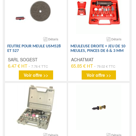
FEUTRE POUR MEULE USM528
MEULEUSE DROITE + JEU DE 10
ET 527
MEULES, PINCES DE 6 & 3 MM
SARL SOGEST
ACHATMAT
6.47 € HT
-
65.85 € HT
-
7.76 € TTC
79.02 € TTC
Voir offre >>
Voir offre >>