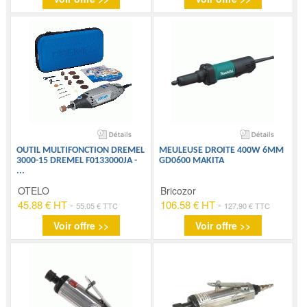
OUTIL MULTIFONCTION DREMEL
MEULEUSE DROITE 400W 6MM
3000-15 DREMEL F0133000JA -
GD0600 MAKITA
...
OTELO
Bricozor
45.88 € HT
-
106.58 € HT
-
55.05 € TTC
127.90 € TTC
Voir offre >>
Voir offre >>