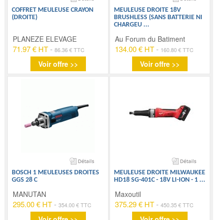
COFFRET MEULEUSE CRAYON
MEULEUSE DROITE 18V
(DROITE)
BRUSHLESS (SANS BATTERIE NI
CHARGEU
...
PLANEZE ELEVAGE
Au Forum du Batiment
71.97 € HT
-
134.00 € HT
-
86.36 € TTC
160.80 € TTC
Voir offre >>
Voir offre >>
BOSCH 1 MEULEUSES DROITES
MEULEUSE DROITE MILWAUKEE
GGS 28 C
HD18 SG-401C - 18V LI-ION - 1
...
MANUTAN
Maxoutil
295.00 € HT
-
375.29 € HT
-
354.00 € TTC
450.35 € TTC
Voir offre >>
Voir offre >>