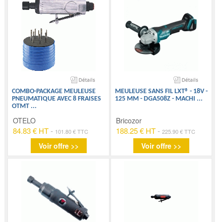
COMBO-PACKAGE MEULEUSE
MEULEUSE SANS FIL LXT® - 18V -
PNEUMATIQUE AVEC 8 FRAISES
125 MM - DGA508Z - MACHI
...
OTMT
...
OTELO
Bricozor
84.83 € HT
-
188.25 € HT
-
101.80 € TTC
225.90 € TTC
Voir offre >>
Voir offre >>