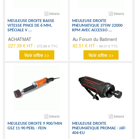
MEULEUSE DROITE BASSE
MEULEUSE DROITE
VITESSE PINCE DE 6 MM,
PNEUMATIQUE 375W 22000
SPÉCIALE V
...
RPM AVEC ACCESSO
...
ACHATMAT
Au Forum du Batiment
227.38 € HT
-
82.51 € HT
-
272.86 € TTC
99.01 € TTC
Voir offre >>
Voir offre >>
MEULEUSE DROITE 9 900/MIN
MEULEUSE DROITE
GSZ 11-90 PERL - FEIN
PNEUMATIQUE PROMAC - JAT-
404-EU