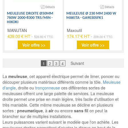
MEULEUSE DROITE Ø50MM
MEULEUSE Ø 230 MM 2400 W
760W 2000-8300 TRS/MIN -
MAKITA - GA9030SFK1
HIKOKI
MANUTAN
Maxoutil
439.00 € HT
-
174.17 € HT
-
526.80 € TTC
209.00 € TTC
Voir offre >>
Voir offre >>
Suivant
1
2
3
4
La
meuleuse
, cet appareil électrique permet de limer, poncer ou
découper plusieurs matériaux différents comme la tôle.
Meuleuse
d'angle
, droite ou
tronçonneuse
ces différentes sortes de
meuleuses offrent une large palette de services. La meuleuse
droite permet une prise en main légère, très facile d'utilisation et
très maniable. Cette même meuleuse se décline en plusieurs
sortes :
pneumatique
, à
air
ou encore
sans fil
on peut la
brancher sur de multiples installations.
Leurs puissances varient suivant le modèle que l'on achète. Les
meuleuses droites permettent d'ajuster le disque en bout de la