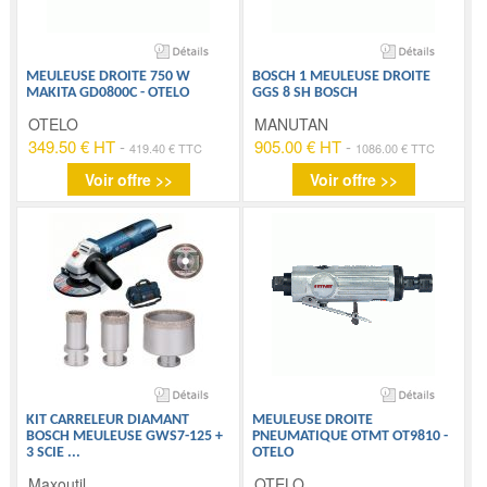
MEULEUSE DROITE 750 W
BOSCH 1 MEULEUSE DROITE
MAKITA GD0800C - OTELO
GGS 8 SH BOSCH
OTELO
MANUTAN
349.50 € HT
-
905.00 € HT
-
419.40 € TTC
1086.00 € TTC
Voir offre >>
Voir offre >>
KIT CARRELEUR DIAMANT
MEULEUSE DROITE
BOSCH MEULEUSE GWS7-125 +
PNEUMATIQUE OTMT OT9810 -
3 SCIE
...
OTELO
Maxoutil
OTELO