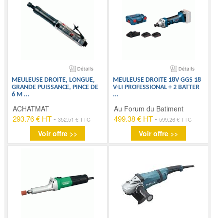
MEULEUSE DROITE, LONGUE,
MEULEUSE DROITE 18V GGS 18
GRANDE PUISSANCE, PINCE DE
V-LI PROFESSIONAL + 2 BATTER
6 M
...
...
ACHATMAT
Au Forum du Batiment
293.76 € HT
-
499.38 € HT
-
352.51 € TTC
599.26 € TTC
Voir offre >>
Voir offre >>