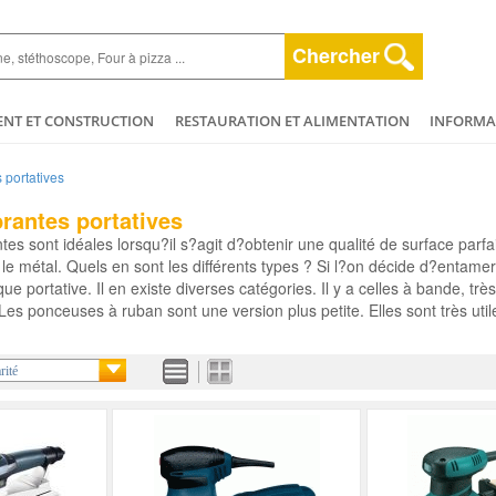
Chercher
ENT ET CONSTRUCTION
RESTAURATION ET ALIMENTATION
INFORMAT
ESPACE VERT
HYGIÈNE ET NETTOYAGE
AGRICULTURE - ELEVAGE - 
 portatives
ET BEAUTÉ
MÉCANIQUE ET VÉHICULES
PLOMBERIE - CHAUFFAGERIE
rantes portatives
es sont idéales lorsqu?il s?agit d?obtenir une qualité de surface parfa
t le métal. Quels en sont les différents types ? Si l?on décide d?entamer
ue portative. Il en existe diverses catégories. Il y a celles à bande, 
c. Les ponceuses à ruban sont une version plus petite. Elles sont très uti
rité