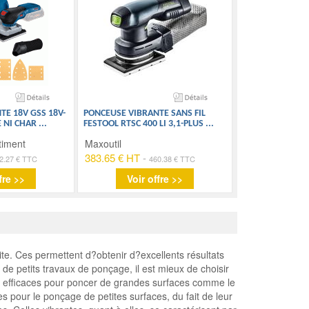
E 18V GSS 18V-
PONCEUSE VIBRANTE SANS FIL
E NI CHAR
...
FESTOOL RTSC 400 LI 3,1-PLUS
...
timent
Maxoutil
383.65 € HT
-
2.27 € TTC
460.38 € TTC
fre >>
Voir offre >>
ite. Ces permettent d?obtenir d?excellents résultats
 de petits travaux de ponçage, il est mieux de choisir
très efficaces pour poncer de grandes surfaces comme le
les pour le ponçage de petites surfaces, du fait de leur