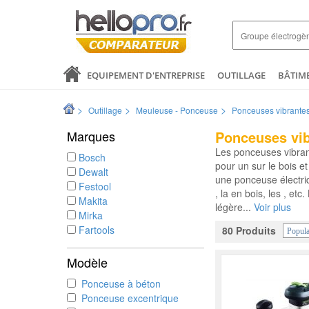
EQUIPEMENT D'ENTREPRISE
OUTILLAGE
BÂTIM
SANTÉ & ANALYSES
COMMERCE ET DISTRIBUTION
>
>
>
Outillage
Meuleuse - Ponceuse
Ponceuses vibrantes
LOGISTIQUE ET EMBALLAGE
ELECTRICITÉ
MODE 
Marques
Ponceuses vib
Les ponceuses vibrant
Bosch
pour un sur le bois e
Dewalt
une ponceuse électriq
Festool
, la en bois, les , et
Makita
légère...
Voir plus
Mirka
Fartools
80 Produits
Popula
Modèle
Ponceuse à béton
Ponceuse excentrique