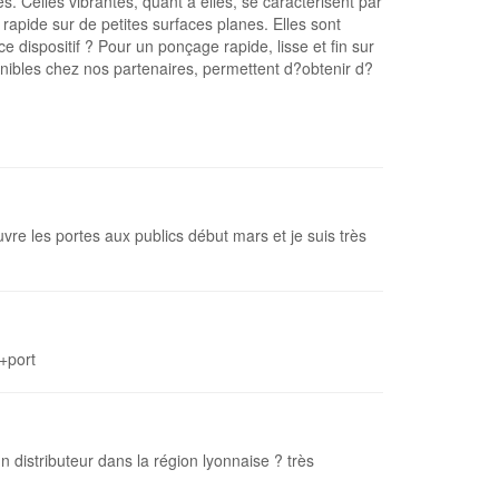
ès. Celles vibrantes, quant à elles, se caractérisent par
 rapide sur de petites surfaces planes. Elles sont
e dispositif ? Pour un ponçage rapide, lisse et fin sur
onibles chez nos partenaires, permettent d?obtenir d?
uvre les portes aux publics début mars et je suis très
 +port
 distributeur dans la région lyonnaise ? très