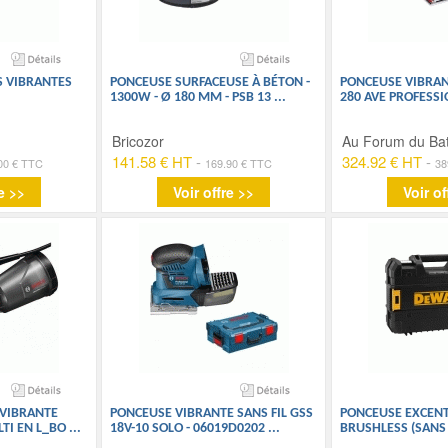
S VIBRANTES
PONCEUSE SURFACEUSE À BÉTON -
PONCEUSE VIBRAN
1300W - Ø 180 MM - PSB 13
...
280 AVE PROFESSI
Bricozor
Au Forum du Ba
141.58 € HT
-
324.92 € HT
-
00 € TTC
169.90 € TTC
38
e >>
Voir offre >>
Voir of
 VIBRANTE
PONCEUSE VIBRANTE SANS FIL GSS
PONCEUSE EXCENT
LTI EN L_BO
...
18V-10 SOLO - 06019D0202
...
BRUSHLESS (SANS