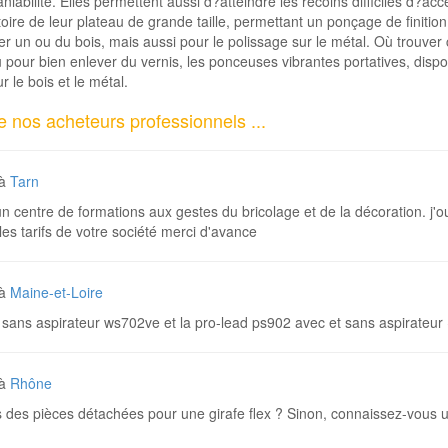
niabilité. Elles permettent aussi d?atteindre les recoins difficiles d?acc
oire de leur plateau de grande taille, permettant un ponçage de finition
er un ou du bois, mais aussi pour le polissage sur le métal. Où trouver c
 pour bien enlever du vernis, les ponceuses vibrantes portatives, disp
r le bois et le métal.
nos acheteurs professionnels ...
à
Tarn
'un centre de formations aux gestes du bricolage et de la décoration. j'o
les tarifs de votre société merci d'avance
à
Maine-et-Loire
et sans aspirateur ws702ve et la pro-lead ps902 avec et sans aspirateur
à
Rhône
des pièces détachées pour une girafe flex ? Sinon, connaissez-vous un