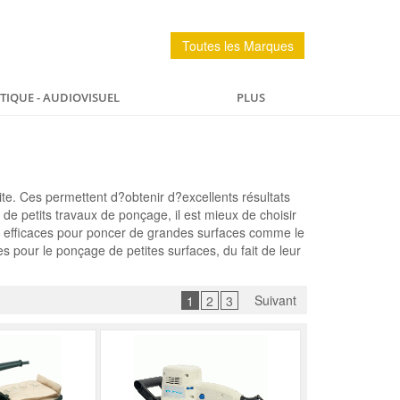
Toutes les Marques
IQUE - AUDIOVISUEL
PLUS
PÊCHE
MAISON
SPORTS ET LOISIRS
ite. Ces permettent d?obtenir d?excellents résultats
 de petits travaux de ponçage, il est mieux de choisir
très efficaces pour poncer de grandes surfaces comme le
les pour le ponçage de petites surfaces, du fait de leur
Suivant
1
2
3