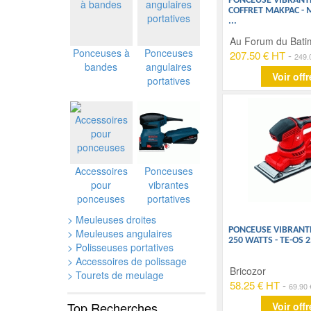
PONCEUSE VIBRANT
COFFRET MAKPAC - 
...
Au Forum du Bati
Ponceuses à
Ponceuses
207.50 € HT
-
249.
bandes
angulaires
Voir offr
portatives
Accessoires
Ponceuses
pour
vibrantes
ponceuses
portatives
> Meuleuses droites
PONCEUSE VIBRANTE
> Meuleuses angulaires
250 WATTS - TE-OS 
> Polisseuses portatives
> Accessoires de polissage
Bricozor
> Tourets de meulage
58.25 € HT
-
69.90
Top Recherches
Voir offr