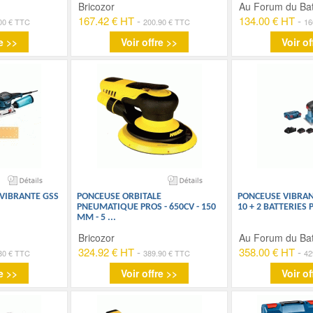
Bricozor
Au Forum du Ba
167.42 € HT
-
134.00 € HT
-
00 € TTC
200.90 € TTC
16
e >>
Voir offre >>
Voir of
VIBRANTE GSS
PONCEUSE ORBITALE
PONCEUSE VIBRANT
PNEUMATIQUE PROS - 650CV - 150
10 + 2 BATTERIES
MM - 5
...
Bricozor
Au Forum du Ba
324.92 € HT
-
358.00 € HT
-
80 € TTC
389.90 € TTC
42
e >>
Voir offre >>
Voir of