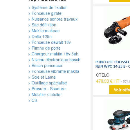
> Système de fixation
> Ponceuse girafe
> Nuisance sonore travaux
> Sac définition
> Makita makpac
> Delta 125n
> Ponceuse dewalt 18v
> Plinthe de porte
> Chargeur makita 18v 5ah
> Niveau electronique bosch
PONCEUSE POLISSEUC
> Bosch ponceuse
FEIN WPO 14-25 E -
> Ponceuse vibrante makita
OTELO
> Scie et Lame
478.33 € HT
-
574.
> Outillage spécialisé
> Brasure - Soudure
Voir offr
> Mobilier d'atelier
> Cls