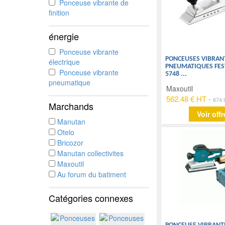
Ponceuse vibrante de
finition
énergie
Ponceuse vibrante
PONCEUSES VIBRAN
électrique
PNEUMATIQUES FEST
Ponceuse vibrante
5748
...
pneumatique
Maxoutil
562.48 € HT
-
674.
Marchands
Voir offr
Manutan
Otelo
Bricozor
Manutan collectivites
Maxoutil
Au forum du batiment
Catégories connexes