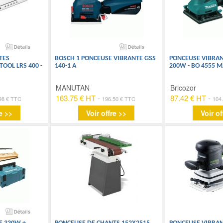
TES
BOSCH 1 PONCEUSE VIBRANTE GSS
PONCEUSE VIBRAN
OOL LRS 400 -
140-1 A
200W - BO 4555 M
MANUTAN
Bricozor
163.75 € HT
-
87.42 € HT
-
98 € TTC
196.50 € TTC
104
e >>
Voir offre >>
Voir of