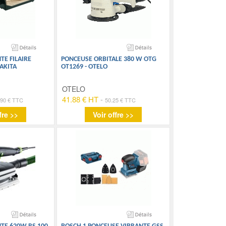
TE FILAIRE
PONCEUSE ORBITALE 380 W OTG
AKITA
OT1269 - OTELO
OTELO
41.88 € HT
-
.90 € TTC
50.25 € TTC
fre >>
Voir offre >>