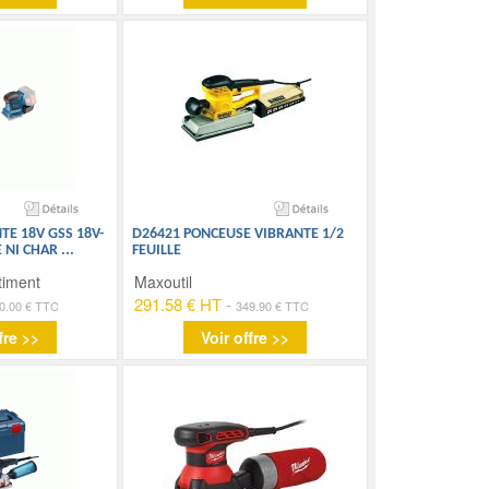
E 18V GSS 18V-
D26421 PONCEUSE VIBRANTE 1/2
E NI CHAR
...
FEUILLE
timent
Maxoutil
291.58 € HT
-
0.00 € TTC
349.90 € TTC
fre >>
Voir offre >>