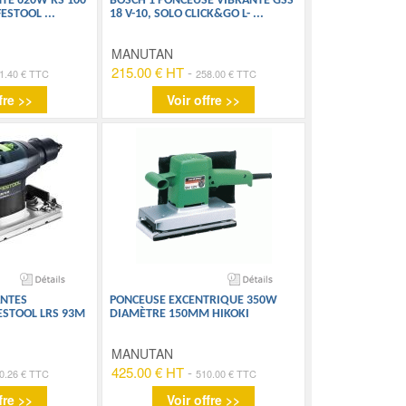
TE 620W RS 100
BOSCH 1 PONCEUSE VIBRANTE GSS
 FESTOOL
...
18 V-10, SOLO CLICK&GO L-
...
MANUTAN
215.00 € HT
-
1.40 € TTC
258.00 € TTC
fre >>
Voir offre >>
ANTES
PONCEUSE EXCENTRIQUE 350W
STOOL LRS 93M
DIAMÈTRE 150MM HIKOKI
MANUTAN
425.00 € HT
-
0.26 € TTC
510.00 € TTC
fre >>
Voir offre >>