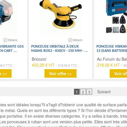
VIBRANTE GSS
PONCEUSE ORBITALE À DEUX
PONCEUSE VIBRANT
 EN CART
...
MAINS ROS2 - 650CV - 150 MM -
...
13 (SANS BATTERI
Bricozor
Au Forum du Ba
433.25 € HT
-
218.56 € HT
-
68 € TTC
519.90 € TTC
26
e >>
Voir offre >>
Voir of
Suivant
1
2
3
es sont idéales lorsqu?il s?agit d?obtenir une qualité de surface parfa
t le métal. Quels en sont les différents types ? Si l?on décide d?entamer
ue portative. Il en existe diverses catégories. Il y a celles à bande, 
c. Les ponceuses à ruban sont une version plus petite. Elles sont très uti