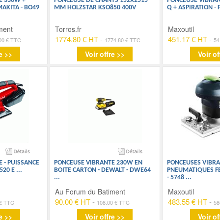
E 330W +
PONCEUSE DE CHANTS 152X2515
PONCEUSE VIBRAN
MAKITA - BO49
MM HOLZSTAR KSO850 400V
Q + ASPIRATION -
ment
Torros.fr
Maxoutil
1774.80 € HT
-
451.17 € HT
-
00 € TTC
1774.80 € TTC
54
e >>
Voir offre >>
Voir of
 - PUISSANCE
PONCEUSE VIBRANTE 230W EN
PONCEUSES VIBR
2520 E
...
BOITE CARTON - DEWALT - DWE64
PNEUMATIQUES FE
...
- 5748
...
Au Forum du Batiment
Maxoutil
90.00 € HT
-
483.55 € HT
-
 € TTC
108.00 € TTC
58
e >>
Voir offre >>
Voir of