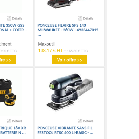
TE 350W GSS
PONCEUSE FILAIRE SPS 140
ONAL + COFFR
...
MILWAUKEE - 260W - 4933447015
...
timent
Maxoutil
138.17 € HT
-
9.90 € TTC
165.80 € TTC
fre >>
Voir offre >>
RIQUE 18V XR
PONCEUSE VIBRANTE SANS FIL
 BATTERIE N
...
FESTOOL RTSC 400 LI-BASIC -
...