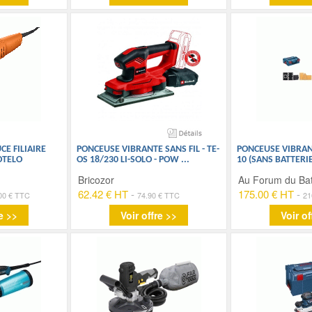
E FILIAIRE
PONCEUSE VIBRANTE SANS FIL - TE-
PONCEUSE VIBRANT
 OTELO
OS 18/230 LI-SOLO - POW
...
10 (SANS BATTERI
Bricozor
Au Forum du Ba
62.42 € HT
-
175.00 € HT
-
00 € TTC
74.90 € TTC
21
e >>
Voir offre >>
Voir of