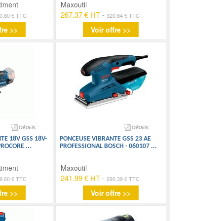
timent
Maxoutil
267.37 € HT
-
0.80 € TTC
320.84 € TTC
fre >>
Voir offre >>
E 18V GSS 18V-
PONCEUSE VIBRANTE GSS 23 AE
 PROCORE
...
PROFESSIONAL BOSCH - 060107
...
timent
Maxoutil
241.99 € HT
-
9.60 € TTC
290.39 € TTC
fre >>
Voir offre >>