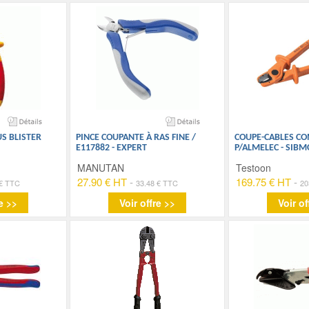
US BLISTER
PINCE COUPANTE À RAS FINE /
COUPE-CABLES CO
E117882 - EXPERT
P/ALMELEC - SIBM
MANUTAN
Testoon
27.90 € HT
-
169.75 € HT
-
 € TTC
33.48 € TTC
20
e >>
Voir offre >>
Voir of