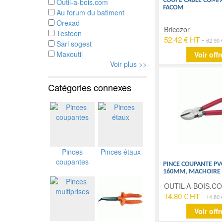
COUPE CÂBLE COMPA
Outil-a-bois.com
FACOM
Au forum du batiment
Orexad
Bricozor
Testoon
52.42 € HT
-
62.90
Sarl sogest
Maxoutil
Voir offr
Voir plus >>
Catégories connexes
Pinces
Pinces étaux
coupantes
PINCE COUPANTE P
160MM, MACHOIRE
OUTIL-A-BOIS.C
14.80 € HT
-
14.80
Voir offr