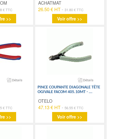
COM
ACHATMAT
26.50 € HT
-
88 € TTC
31.80 € TTC
fre >>
Voir offre >>
PINCE COUPANTE DIAGONALE TÊTE
OGIVALE FACOM 405.10MT -
...
OTELO
47.13 € HT
-
15 € TTC
56.55 € TTC
fre >>
Voir offre >>