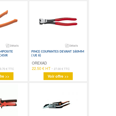
MPOSITE
PINCE COUPANTES DEVANT 160MM
C45IR
( UE 6)
OREXAD
22.50 € HT
-
3.70 € TTC
27.00 € TTC
fre >>
Voir offre >>