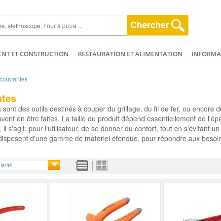
Chercher
ENT ET CONSTRUCTION
RESTAURATION ET ALIMENTATION
INFORMAT
ESPACE VERT
HYGIÈNE ET NETTOYAGE
AGRICULTURE - ELEVAGE - 
 coupantes
ET BEAUTÉ
MÉCANIQUE ET VÉHICULES
PLOMBERIE - CHAUFFAGERIE
ntes
ont des outils destinés à couper du grillage, du fil de fer, ou encore d
euvent en être faites. La taille du produit dépend essentiellement de l'
 il s'agit, pour l'utilisateur, de se donner du confort, tout en s'évitant 
 disposent d'une gamme de matériel étendue, pour répondre aux besoi
larité