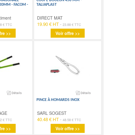
DIAGONALE
COUPE BOULON 450 MM -
20MM - FACOM -
TALIAPLAST
timent
DIRECT MAT
19.90 € HT
-
78 € TTC
23.88 € TTC
fre >>
Voir offre >>
PINCE À HOMARDS INOX
AGE
SARL SOGEST
40.48 € HT
-
22 € TTC
48.58 € TTC
fre >>
Voir offre >>