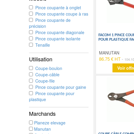
Pince coupante à onglet
Pince coupante coupe à ras
Pince coupante de
précision
Pince coupante diagonale
FACOM 1 PINCE COU
Pince coupante isolante
POUR PLASTIQUE F
Tenaille
MANUTAN
Utilisation
86.75 € HT
-
104.1
Voir offr
Coupe-boulon
Coupe-câble
Coupe-file
Pince coupante pour gaine
Pince coupante pour
plastique
Marchands
Planeze elevage
Manutan