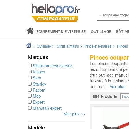
EQUIPEMENT D'ENTREPRISE
OUTILLAGE
BÂTIM
SANTÉ & ANALYSES
COMMERCE ET DISTRIBUTION
>
>
>
>
Outillage
Outils à mains
Pince et tenailles
Pinces
LOGISTIQUE ET EMBALLAGE
ELECTRICITÉ
MODE 
Marques
Pinces coupa
Les pinces coupantes s
Sibille fameca electric
les utilisations qui p
Knipex
d'un outillage manuel,
Sam
travaux à la maison,
Stanley
des outil...
Voir plus
Facom
Mob
884 Produits
Popu
Expert
Manutan expert
Voir plus >>
Modèle