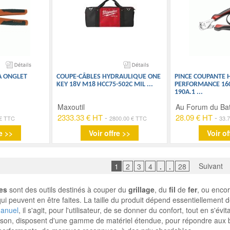
À ONGLET
COUPE-CÂBLES HYDRAULIQUE ONE
PINCE COUPANTE 
KEY 18V M18 HCC75-502C MIL
...
PERFORMANCE 160
190A.1
...
Maxoutil
Au Forum du Ba
2333.33 € HT
-
28.09 € HT
-
 € TTC
2800.00 € TTC
33.
e >>
Voir offre >>
Voir of
Suivant
1
2
3
4
.
.
28
es
sont des outils destinés à couper du
grillage
, du
fil
de
fer
, ou encor
s qui peuvent en être faites. La taille du produit dépend essentiellement
manuel
, il s'agit, pour l'utilisateur, de se donner du confort, tout en s'é
aison, disposent d'une gamme de matériel étendue, pour répondre aux