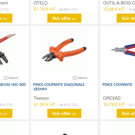
ment
OTELO
OUTIL-A-BOIS.
57.79 € HT
-
15.88 € HT
-
 € TTC
69.35 € TTC
15.
e >>
Voir offre >>
Voir of
NEUSE HSC 600
PINCE COUPANTE DIAGONALE
PINCE COUPANTE
185MM
Testoon
OREXAD
41.39 € HT
-
16.79 € HT
-
00 € TTC
49.67 € TTC
20.
e >>
Voir offre >>
Voir of