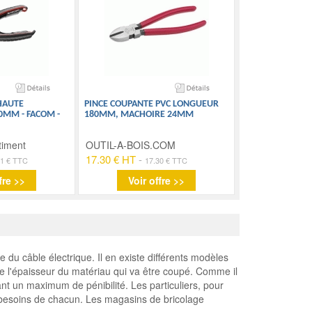
HAUTE
PINCE COUPANTE PVC LONGUEUR
MM - FACOM -
180MM, MACHOIRE 24MM
timent
OUTIL-A-BOIS.COM
17.30 € HT
-
71 € TTC
17.30 € TTC
fre >>
Voir offre >>
e du câble électrique. Il en existe différents modèles
 de l'épaisseur du matériau qui va être coupé. Comme il
vitant un maximum de pénibilité. Les particuliers, pour
 besoins de chacun. Les magasins de bricolage