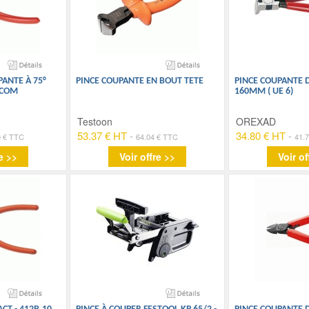
PANTE À 75°
PINCE COUPANTE EN BOUT TETE
PINCE COUPANTE 
ACOM
160MM ( UE 6)
Testoon
OREXAD
53.37 € HT
-
34.80 € HT
-
0 € TTC
64.04 € TTC
41.
e >>
Voir offre >>
Voir of