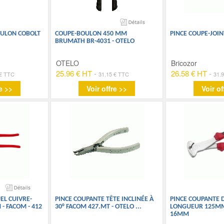
ULON COBOLT
COUPE-BOULON 450 MM
PINCE COUPE-JOIN
BRUMATH BR-4031 - OTELO
OTELO
Bricozor
25.96 € HT
-
26.58 € HT
-
 € TTC
31.15 € TTC
31.
e >>
Voir offre >>
Voir of
EL CUIVRE-
PINCE COUPANTE TÊTE INCLINÉE À
PINCE COUPANTE 
 FACOM - 412
30° FACOM 427.MT - OTELO
...
LONGUEUR 125MM
16MM