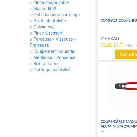
> Pince coupe cable
> Master l4h2
> Outil decoupe carrelage
> Rivet tete fraisée
COMPACT COUPE-BO
> Caisse pvc
> Pince à ressort
OREXAD
> Perceuse - Visseuse -
36.20 € HT
-
Fraiseuse
43.44
> Equipement industriel
Voir offr
> Meuleuse - Ponceuse
> Scie et Lame
> Outillage spécialisé
COUPE-CÂBLE MANU
ALUMINIUM 290MM -
...