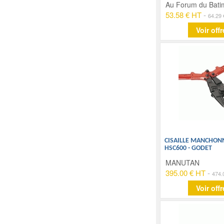
Au Forum du Bati
53.58 € HT
-
64.29
Voir offr
CISAILLE MANCHON
HSC600 - GODET
MANUTAN
395.00 € HT
-
474.
Voir offr