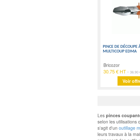
PINCE DE DÉCOUPE 
MULTICOUP EDMA
Bricozor
30.75 € HT
-
36.90
Voir offr
Les
pinces coupant
selon les utilisation
s'agit d'un
outillage 
leurs travaux à la m