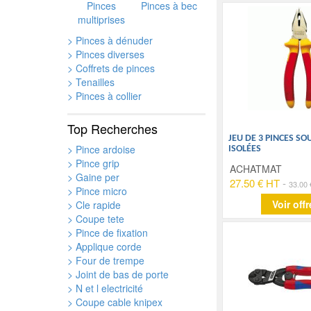
Pinces
Pinces à bec
multiprises
> Pinces à dénuder
> Pinces diverses
> Coffrets de pinces
> Tenailles
> Pinces à collier
Top Recherches
JEU DE 3 PINCES SO
> Pince ardoise
ISOLÉES
> Pince grip
ACHATMAT
> Gaine per
27.50 € HT
-
33.00
> Pince micro
Voir offr
> Cle rapide
> Coupe tete
> Pince de fixation
> Applique corde
> Four de trempe
> Joint de bas de porte
> N et l electricité
> Coupe cable knipex