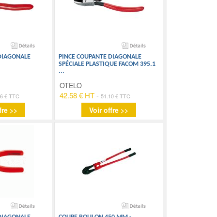
DIAGONALE
PINCE COUPANTE DIAGONALE
SPÉCIALE PLASTIQUE FACOM 395.1
...
OTELO
42.58 € HT
-
76 € TTC
51.10 € TTC
fre >>
Voir offre >>