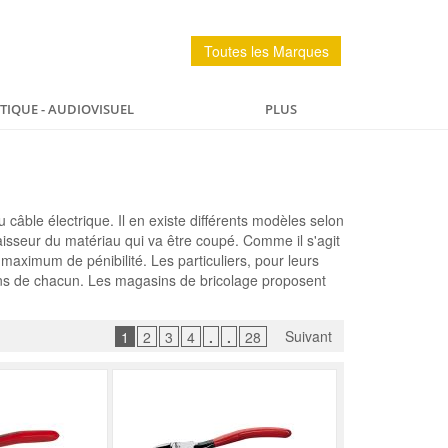
Toutes les Marques
IQUE - AUDIOVISUEL
PLUS
PÊCHE
MAISON
SPORTS ET LOISIRS
u câble électrique. Il en existe différents modèles selon
épaisseur du matériau qui va être coupé. Comme il s'agit
un maximum de pénibilité. Les particuliers, pour leurs
ns de chacun. Les magasins de bricolage proposent
Suivant
1
2
3
4
.
.
28