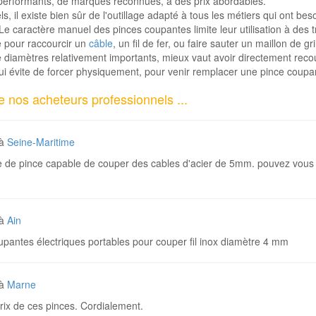
 performants, de marques reconnues, à des prix abordables.
ls, il existe bien sûr de l'outillage adapté à tous les métiers qui ont b
Le caractère manuel des pinces coupantes limite leur utilisation à des 
e pour raccourcir un
câble
, un fil de fer, ou faire sauter un maillon de g
e diamètres relativement importants, mieux vaut avoir directement rec
ui évite de forcer physiquement, pour venir remplacer une pince coupa
nos acheteurs professionnels ...
à
Seine-Maritime
e de pince capable de couper des cables d'acier de 5mm. pouvez vous m
à
Ain
pantes électriques portables pour couper fil inox diamètre 4 mm
à
Marne
prix de ces pinces. Cordialement.