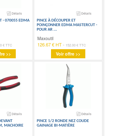
T - 070055 EDMA
PINCE À DÉCOUPER ET
POINÇONNER EDMA MASTERCUT -
POUR AR
...
Maxoutil
126.67 € HT
-
90 € TTC
152.00 € TTC
fre >>
Voir offre >>
DEVANT
PINCE 1/2 RONDE NEZ COUDE
, MACHOIRE
GAINAGE BI-MATIÈRE