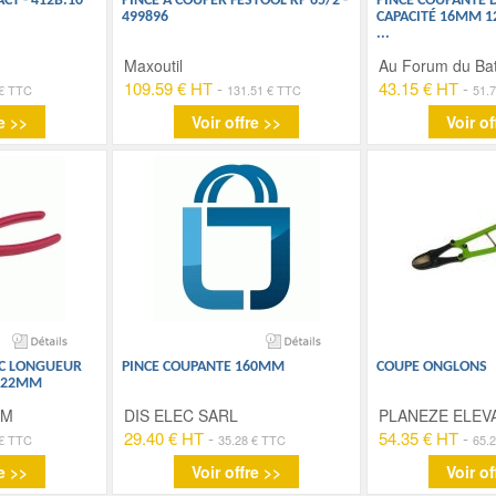
CT - 412B.10
PINCE À COUPER FESTOOL KP 65/2 -
PINCE COUPANTE 
499896
CAPACITÉ 16MM 1
...
Maxoutil
Au Forum du Ba
109.59 € HT
-
43.15 € HT
-
 € TTC
131.51 € TTC
51.
e >>
Voir offre >>
Voir of
VC LONGUEUR
PINCE COUPANTE 160MM
COUPE ONGLONS
 22MM
OM
DIS ELEC SARL
PLANEZE ELEV
29.40 € HT
-
54.35 € HT
-
 € TTC
35.28 € TTC
65.
e >>
Voir offre >>
Voir of