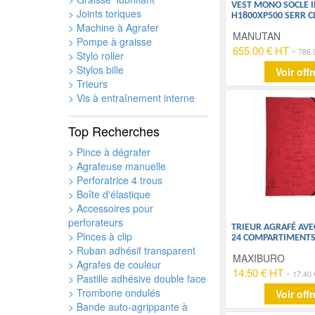
VEST MONO SOCLE I
> Joints toriques
H1800XP500 SERR C
> Machine à Agrafer
MANUTAN
> Pompe à graisse
655.00 € HT
-
786.
> Stylo roller
> Stylos bille
Voir offr
> Trieurs
> Vis à entraînement interne
Top Recherches
> Pince à dégrafer
> Agrafeuse manuelle
> Perforatrice 4 trous
> Boîte d'élastique
> Accessoires pour
perforateurs
TRIEUR AGRAFÉ AVE
> Pinces à clip
24 COMPARTIMENTS
> Ruban adhésif transparent
MAXIBURO
> Agrafes de couleur
14.50 € HT
-
17.40
> Pastille adhésive double face
> Trombone ondulés
Voir offr
> Bande auto-agrippante à