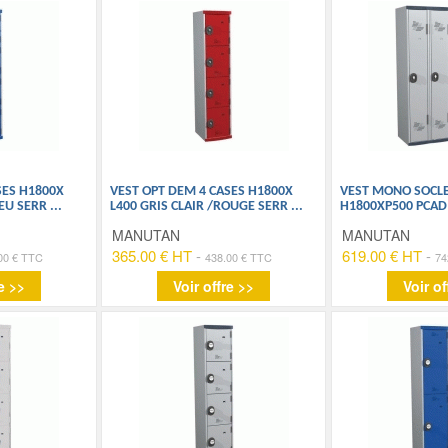
SES H1800X
VEST OPT DEM 4 CASES H1800X
VEST MONO SOCLE 
LEU SERR
...
L400 GRIS CLAIR /ROUGE SERR
...
H1800XP500 PCAD
MANUTAN
MANUTAN
365.00 € HT
-
619.00 € HT
-
00 € TTC
438.00 € TTC
74
e >>
Voir offre >>
Voir of