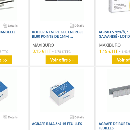
MANUELLE
ROLLER A ENCRE GEL ENERGEL
AGRAFES 923/8, 1.
BL80 POINTE DE 1MM
...
GALVANISÉ - LOT D
MAXIBURO
MAXIBURO
3.15 € HT
-
1.19 € HT
-
 € TTC
3.78 € TTC
1.43 
e >>
Voir offre >>
Voir of
AGRAFE RAJA 8/4 15 FEUILLES
AGRAFE DE BUREAU
FEUILLES