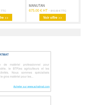
MANUTAN
675.00 € HT
-
€ TTC
810.00 € TTC
fre >>
Voir offre >>
ATMAT
e de matériel professionnel pour
dustrie, le BTP,les agriculteurs et les
ectivités. Nous sommes spécialisés
le gros matériel pour les...
Acheter sur www.achatmat.com