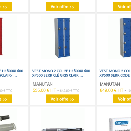
e >>
Voir offre >>
Voir of
P H1800XL600
VEST MONO 2 COL 2P H1800XL600
VEST MONO 2 COL
SCLAIR/
...
XP500 SERR CLÉ GRIS CLAIR
...
XP500 SERR CODE 
MANUTAN
MANUTAN
535.00 € HT
-
849.00 € HT
-
00 € TTC
642.00 € TTC
10
e >>
Voir offre >>
Voir of