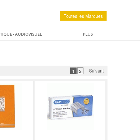
Toutes les Marques
IQUE - AUDIOVISUEL
PLUS
PÊCHE
MAISON
SPORTS ET LOISIRS
Suivant
1
2