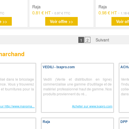
Raja
Raja
0.81 € HT
-
0.98 € HT
-
TTC
0.97 € TTC
1.18 
e >>
Voir offre >>
Voir of
Suivant
1
2
 marchand
VEDILI - Ixapro.com
ACH
sé dans le bricolage
Vedili (Vente et distribution en ligne)
Vent
ance. Vous y trouverez
commercialise une gamme d'outillage et de
l'in
et fournitures pour la
matériel professionnel haut de gamme. Nos
coll
produits proviennent du ré...
dans 
sur http://www.manoma...
Acheter sur www.ixapro.com
Raja
DPP