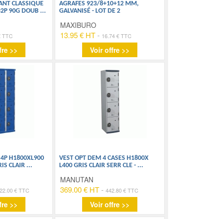
ANT CLASSIQUE
AGRAFES 923/8+10+12 MM,
32P 90G DOUB
...
GALVANISÉ - LOT DE 2
MAXIBURO
13.95 € HT
-
€ TTC
16.74 € TTC
fre >>
Voir offre >>
 4P H1800XL900
VEST OPT DEM 4 CASES H1800X
RIS CLAIR
...
L400 GRIS CLAIR SERR CLE -
...
MANUTAN
369.00 € HT
-
22.00 € TTC
442.80 € TTC
fre >>
Voir offre >>