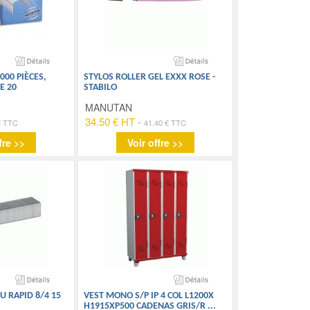
000 PIÈCES,
STYLOS ROLLER GEL EXXX ROSE -
E 20
STABILO
MANUTAN
34.50 € HT
-
€ TTC
41.40 € TTC
fre >>
Voir offre >>
 RAPID 8/4 15
VEST MONO S/P IP 4 COL L1200X
H1915XP500 CADENAS GRIS/R
...