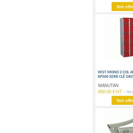
Voir offr
VEST MONO 2 COL 4
XP500 SERR CLÉ GRI
MANUTAN
650.00 € HT
-
780.
Voir offr