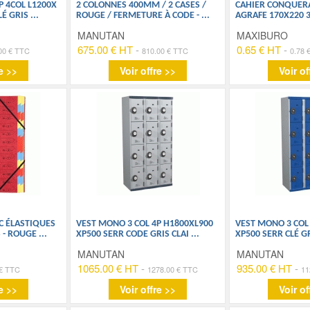
P 4COL L1200X
2 COLONNES 400MM / 2 CASES /
CAHIER CONQUER
LÉ GRIS
...
ROUGE / FERMETURE À CODE -
...
AGRAFE 170X220 
MANUTAN
MAXIBURO
675.00 € HT
-
0.65 € HT
-
00 € TTC
810.00 € TTC
0.78 
e >>
Voir offre >>
Voir of
C ÉLASTIQUES
VEST MONO 3 COL 4P H1800XL900
VEST MONO 3 COL
 - ROUGE
...
XP500 SERR CODE GRIS CLAI
...
XP500 SERR CLÉ G
MANUTAN
MANUTAN
1065.00 € HT
-
935.00 € HT
-
 € TTC
1278.00 € TTC
11
e >>
Voir offre >>
Voir of