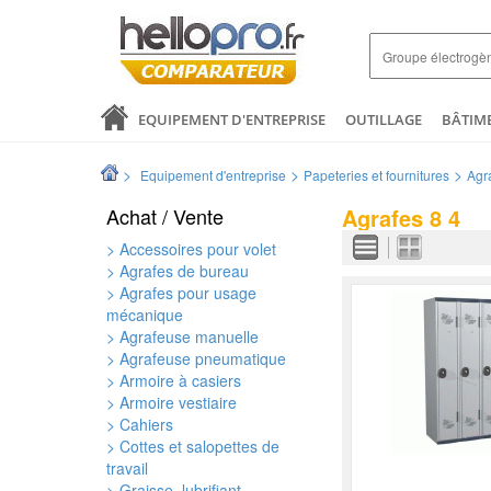
EQUIPEMENT D'ENTREPRISE
OUTILLAGE
BÂTIM
SANTÉ & ANALYSES
COMMERCE ET DISTRIBUTION
>
>
>
Equipement d'entreprise
Papeteries et fournitures
Agra
LOGISTIQUE ET EMBALLAGE
ELECTRICITÉ
MODE 
Achat / Vente
Agrafes 8 4
> Accessoires pour volet
> Agrafes de bureau
> Agrafes pour usage
mécanique
> Agrafeuse manuelle
> Agrafeuse pneumatique
> Armoire à casiers
> Armoire vestiaire
> Cahiers
> Cottes et salopettes de
travail
> Graisse  lubrifiant