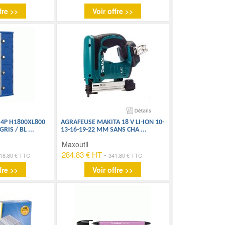
fre >>
Voir offre >>
 4P H1800XL800
AGRAFEUSE MAKITA 18 V LI-ION 10-
GRIS / BL
...
13-16-19-22 MM SANS CHA
...
Maxoutil
284.83 € HT
-
18.80 € TTC
341.80 € TTC
fre >>
Voir offre >>