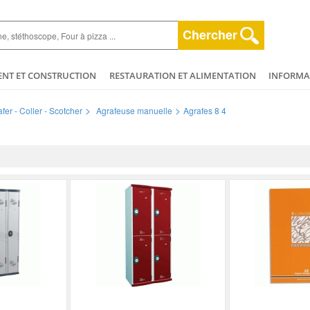
Chercher
ENT ET CONSTRUCTION
RESTAURATION ET ALIMENTATION
INFORMAT
ESPACE VERT
HYGIÈNE ET NETTOYAGE
AGRICULTURE - ELEVAGE - 
>
>
fer - Coller - Scotcher
Agrafeuse manuelle
Agrafes 8 4
ET BEAUTÉ
MÉCANIQUE ET VÉHICULES
PLOMBERIE - CHAUFFAGERIE