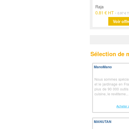
Raja
0.81 € HT
-
0.97 € 
Voir offr
Sélection de
ManoMano
Nous sommes spéciali
et le jardinage en Fr
plus de 90 000 outils 
cuisine, le revêteme...
Acheter 
MANUTAN