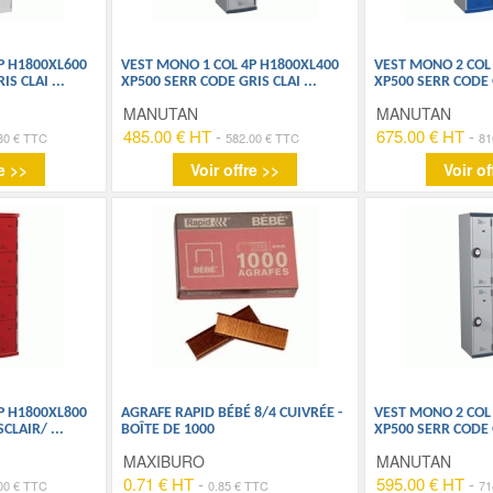
P H1800XL600
VEST MONO 1 COL 4P H1800XL400
VEST MONO 2 COL
RIS CLAI
...
XP500 SERR CODE GRIS CLAI
...
XP500 SERR CODE 
MANUTAN
MANUTAN
485.00 € HT
-
675.00 € HT
-
80 € TTC
582.00 € TTC
81
e >>
Voir offre >>
Voir of
P H1800XL800
AGRAFE RAPID BÉBÉ 8/4 CUIVRÉE -
VEST MONO 2 COL
SCLAIR/
...
BOÎTE DE 1000
XP500 SERR CODE 
MAXIBURO
MANUTAN
0.71 € HT
-
595.00 € HT
-
00 € TTC
0.85 € TTC
71