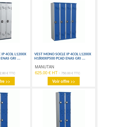
IP 4COL L1200X
VEST MONO SOCLE IP 4COL L1200X
 ENAS GRI
...
H1800XP500 PCAD ENAS GRI
...
MANUTAN
625.00 € HT
-
2.80 € TTC
750.00 € TTC
fre >>
Voir offre >>