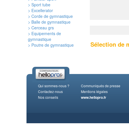
> Sport tube
> Excellerator
> Corde de gymnastique
> Balle de gymnastique
> Cerceau grs
> Equipements de
gymnastique
Sélection de
> Poutre de gymnastique
Qui sommes-nous ?
Communiqués de presse
Contactez-nous
Mentions légales
Nos conseils
www.hellopro.fr