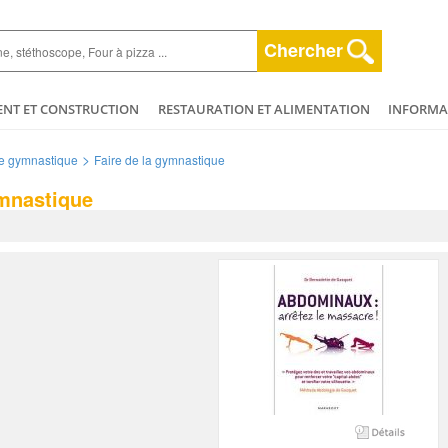
Chercher
ENT ET CONSTRUCTION
RESTAURATION ET ALIMENTATION
INFORMAT
ESPACE VERT
HYGIÈNE ET NETTOYAGE
AGRICULTURE - ELEVAGE - 
>
e gymnastique
Faire de la gymnastique
ET BEAUTÉ
MÉCANIQUE ET VÉHICULES
PLOMBERIE - CHAUFFAGERIE
ymnastique