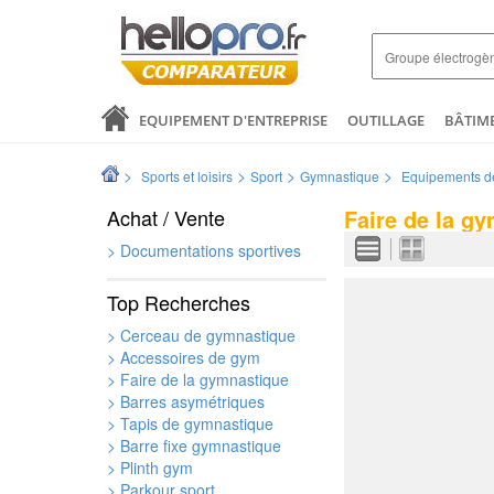
EQUIPEMENT D'ENTREPRISE
OUTILLAGE
BÂTIM
SANTÉ & ANALYSES
COMMERCE ET DISTRIBUTION
>
>
>
>
Sports et loisirs
Sport
Gymnastique
Equipements d
LOGISTIQUE ET EMBALLAGE
ELECTRICITÉ
MODE 
Achat / Vente
Faire de la g
> Documentations sportives
Top Recherches
> Cerceau de gymnastique
> Accessoires de gym
> Faire de la gymnastique
> Barres asymétriques
> Tapis de gymnastique
> Barre fixe gymnastique
> Plinth gym
> Parkour sport