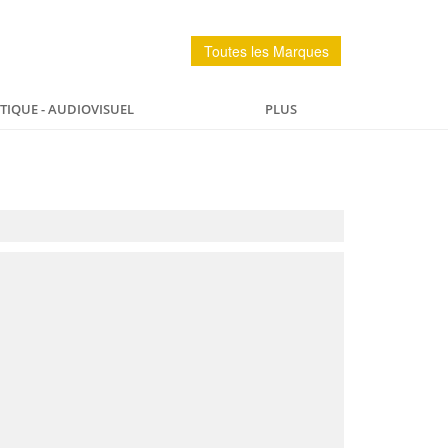
Toutes les Marques
IQUE - AUDIOVISUEL
PLUS
PÊCHE
MAISON
SPORTS ET LOISIRS