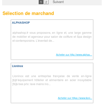
Suivant
1
2
Sélection de marchand
ALPHASHOP
alphashop.fr vous proposons, en ligne et, une large gamme
de mobilier et agenceur pour salon de coiffure et Spa design
et contemporains. L'éventail de...
Acheter sur http://www.alphas...
Lioninox
Lioninox est une entreprise française de vente en-ligne
[b]d’équipement hôtelier et alimentaire en acier inoxydable
[!b]à bas prix: lave mains ino...
Acheter sur https://www.lioni...