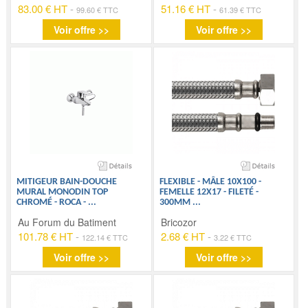
83.00 € HT
-
51.16 € HT
-
99.60 € TTC
61.39 € TTC
Voir offre >>
Voir offre >>
MITIGEUR BAIN-DOUCHE
FLEXIBLE - MÂLE 10X100 -
MURAL MONODIN TOP
FEMELLE 12X17 - FILETÉ -
CHROMÉ - ROCA -
...
300MM
...
Au Forum du Batiment
Bricozor
101.78 € HT
-
2.68 € HT
-
122.14 € TTC
3.22 € TTC
Voir offre >>
Voir offre >>