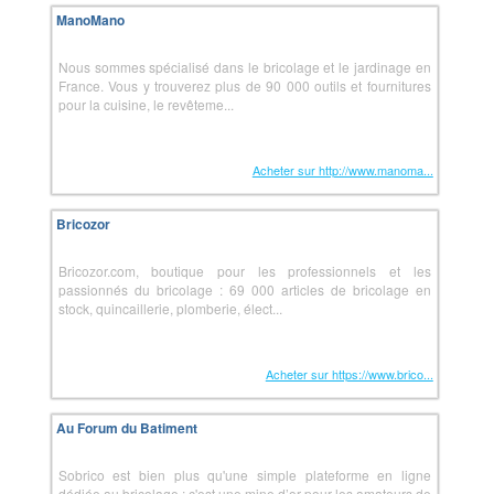
ManoMano
Nous sommes spécialisé dans le bricolage et le jardinage en
France. Vous y trouverez plus de 90 000 outils et fournitures
pour la cuisine, le revêteme...
Acheter sur http://www.manoma...
Bricozor
Bricozor.com, boutique pour les professionnels et les
passionnés du bricolage : 69 000 articles de bricolage en
stock, quincaillerie, plomberie, élect...
Acheter sur https://www.brico...
Au Forum du Batiment
Sobrico est bien plus qu'une simple plateforme en ligne
dédiée au bricolage ; c'est une mine d’or pour les amateurs de