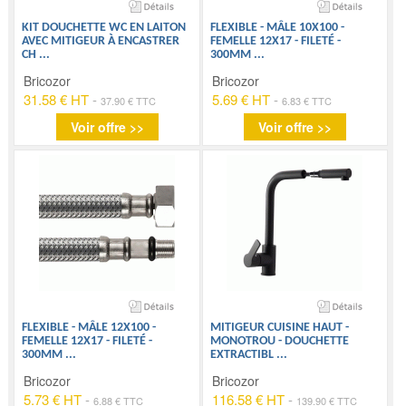
KIT DOUCHETTE WC EN LAITON
FLEXIBLE - MÂLE 10X100 -
AVEC MITIGEUR À ENCASTRER
FEMELLE 12X17 - FILETÉ -
CH
...
300MM
...
Bricozor
Bricozor
31.58 € HT
-
5.69 € HT
-
37.90 € TTC
6.83 € TTC
Voir offre >>
Voir offre >>
FLEXIBLE - MÂLE 12X100 -
MITIGEUR CUISINE HAUT -
FEMELLE 12X17 - FILETÉ -
MONOTROU - DOUCHETTE
300MM
...
EXTRACTIBL
...
Bricozor
Bricozor
5.73 € HT
-
116.58 € HT
-
6.88 € TTC
139.90 € TTC