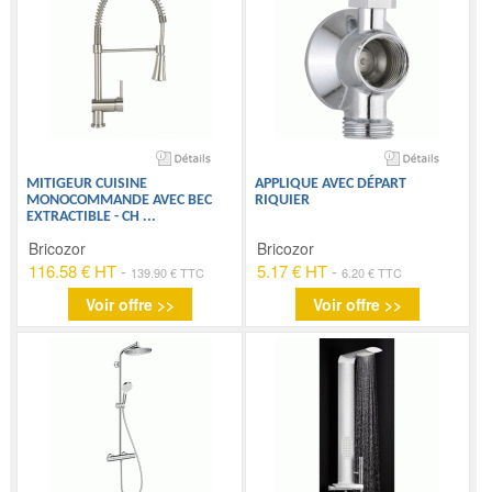
MITIGEUR CUISINE
APPLIQUE AVEC DÉPART
MONOCOMMANDE AVEC BEC
RIQUIER
EXTRACTIBLE - CH
...
Bricozor
Bricozor
116.58 € HT
-
5.17 € HT
-
139.90 € TTC
6.20 € TTC
Voir offre >>
Voir offre >>