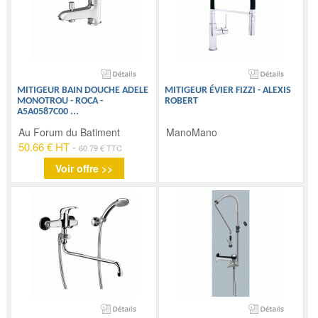
MITIGEUR BAIN DOUCHE ADELE
MITIGEUR ÉVIER FIZZI - ALEXIS
MONOTROU - ROCA -
ROBERT
A5A0587C00
...
Au Forum du Batiment
ManoMano
50.66 € HT
-
60.79 € TTC
Voir offre >>