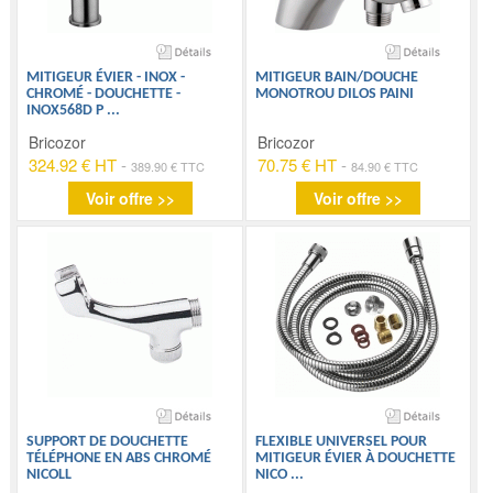
MITIGEUR ÉVIER - INOX -
MITIGEUR BAIN/DOUCHE
CHROMÉ - DOUCHETTE -
MONOTROU DILOS PAINI
INOX568D P
...
Bricozor
Bricozor
324.92 € HT
-
70.75 € HT
-
389.90 € TTC
84.90 € TTC
Voir offre >>
Voir offre >>
SUPPORT DE DOUCHETTE
FLEXIBLE UNIVERSEL POUR
TÉLÉPHONE EN ABS CHROMÉ
MITIGEUR ÉVIER À DOUCHETTE
NICOLL
NICO
...