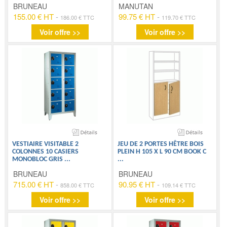
BRUNEAU
MANUTAN
155.00 € HT
-
99.75 € HT
-
186.00 € TTC
119.70 € TTC
Voir offre >>
Voir offre >>
VESTIAIRE VISITABLE 2
JEU DE 2 PORTES HÊTRE BOIS
COLONNES 10 CASIERS
PLEIN H 105 X L 90 CM BOOK C
MONOBLOC GRIS
...
...
BRUNEAU
BRUNEAU
715.00 € HT
-
90.95 € HT
-
858.00 € TTC
109.14 € TTC
Voir offre >>
Voir offre >>