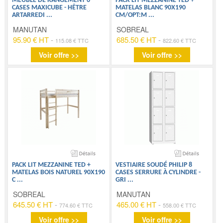
MEUBLE DE RANGEMENT 6
PACK LIT MEZZANINE TED +
CASES MAXICUBE - HÊTRE
MATELAS BLANC 90X190
ARTARREDI
...
CM/OPT:M
...
MANUTAN
SOBREAL
95.90 € HT
-
685.50 € HT
-
115.08 € TTC
822.60 € TTC
Voir offre >>
Voir offre >>
PACK LIT MEZZANINE TED +
VESTIAIRE SOUDÉ PHILIP 8
MATELAS BOIS NATUREL 90X190
CASES SERRURE À CYLINDRE -
C
...
GRI
...
SOBREAL
MANUTAN
645.50 € HT
-
465.00 € HT
-
774.60 € TTC
558.00 € TTC
Voir offre >>
Voir offre >>