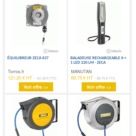
ÉQUILIBREUR ZECA 637
BALADEUSE RECHARGEABLE 6 +
1 LED 220 LM - ZECA
Torros.fr
MANUTAN
121.20 € HT
-
69.75 € HT
-
121.20 € TTC
83.70 € TTC
Voir offre >>
Voir offre >>