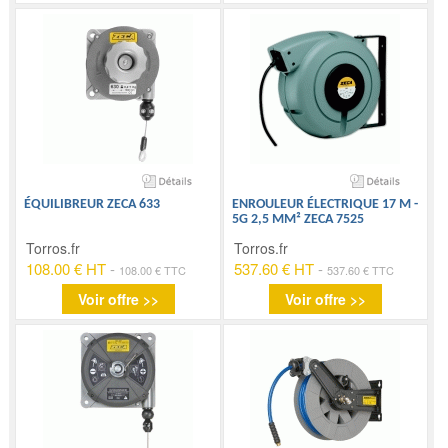
ÉQUILIBREUR ZECA 633
ENROULEUR ÉLECTRIQUE 17 M -
5G 2,5 MM² ZECA 7525
Torros.fr
Torros.fr
108.00 € HT
-
537.60 € HT
-
108.00 € TTC
537.60 € TTC
Voir offre >>
Voir offre >>