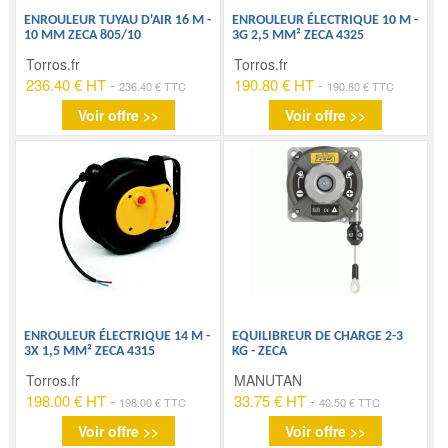
ENROULEUR TUYAU D'AIR 16 M -
ENROULEUR ÉLECTRIQUE 10 M -
10 MM ZECA 805/10
3G 2,5 MM² ZECA 4325
Torros.fr
Torros.fr
236.40 € HT
-
190.80 € HT
-
236.40 € TTC
190.80 € TTC
Voir offre >>
Voir offre >>
ENROULEUR ÉLECTRIQUE 14 M -
EQUILIBREUR DE CHARGE 2-3
3X 1,5 MM² ZECA 4315
KG - ZECA
Torros.fr
MANUTAN
198.00 € HT
-
33.75 € HT
-
198.00 € TTC
40.50 € TTC
Voir offre >>
Voir offre >>