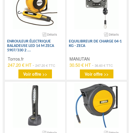
ENROULEUR ÉLECTRIQUE
EQUILIBREUR DE CHARGE 04-1
BALADEUSE LED 14 M ZECA
KG - ZECA
5907/330 2
...
Torros.fr
MANUTAN
247.20 € HT
-
30.50 € HT
-
247.20 € TTC
36.60 € TTC
Voir offre >>
Voir offre >>