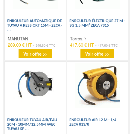
ENROULEUR AUTOMATIQUE DE
ENROULEUR ÉLECTRIQUE 27 M -
TUYAU A RESS ORT 15M - ZECA -
3G 1,5 MM² ZECA 7315
...
MANUTAN
Torros.fr
289.00 € HT
-
417.60 € HT
-
346.80 € TTC
417.60 € TTC
Voir offre >>
Voir offre >>
ENROULEUR TUYAU AIR/EAU
ENROULEUR AIR 12 M - 1/4
20M - 10MM/12,5MM AVEC
ZECA 813/8
TUYAU KP
...