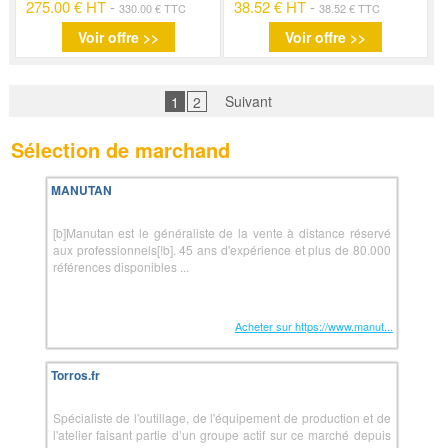
275.00 € HT
-
38.52 € HT
-
330.00 € TTC
38.52 € TTC
Voir offre >>
Voir offre >>
Suivant
1
2
Sélection de marchand
MANUTAN
[b]Manutan est le généraliste de la vente à distance réservé
aux professionnels[!b]. 45 ans d'expérience et plus de 80.000
références disponibles ...
Acheter sur https://www.manut...
Torros.fr
Spécialiste de l'outillage, de l'équipement de production et de
l'atelier faisant partie d’un groupe actif sur ce marché depuis