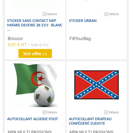
STICKER SANS CONTACT NXP
STICKER URBAN
MIFARE DESFIRE 2K EV3 - BLANC
...
Bricozor
FillYourBag
9.01 € HT
-
10.81 € TTC
Voir offre >>
AUTOCOLLANT ALGERIE FOOT
AUTOCOLLANT DRAPEAU
CONFÉDÉRÉ SUDISTE
MPA MULTI PASSIONS
MPA MULTI PASSIONS