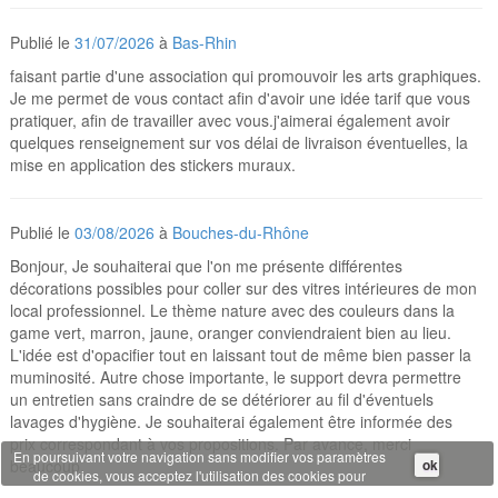
Publié le
31/07/2026
à
Bas-Rhin
faisant partie d'une association qui promouvoir les arts graphiques.
Je me permet de vous contact afin d'avoir une idée tarif que vous
pratiquer, afin de travailler avec vous.j'aimerai également avoir
quelques renseignement sur vos délai de livraison éventuelles, la
mise en application des stickers muraux.
Publié le
03/08/2026
à
Bouches-du-Rhône
Bonjour, Je souhaiterai que l'on me présente différentes
décorations possibles pour coller sur des vitres intérieures de mon
local professionnel. Le thème nature avec des couleurs dans la
game vert, marron, jaune, oranger conviendraient bien au lieu.
L'idée est d'opacifier tout en laissant tout de même bien passer la
muminosité. Autre chose importante, le support devra permettre
un entretien sans craindre de se détériorer au fil d'éventuels
lavages d'hygiène. Je souhaiterai également être informée des
prix correspondant à vos propositions. Par avance, merci
En poursuivant votre navigation sans modifier vos paramètres
beaucoup.
ok
de cookies, vous acceptez l'utilisation des cookies pour
disposer de services et d'offres adaptés à vos centres