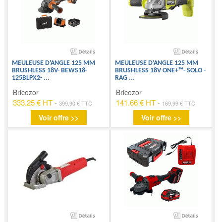
MEULEUSE D'ANGLE 125 MM
MEULEUSE D’ANGLE 125 MM
BRUSHLESS 18V- BEWS18-
BRUSHLESS 18V ONE+™- SOLO -
125BLPX2-
...
RAG
...
Bricozor
Bricozor
333.25 € HT
-
141.66 € HT
-
399.90 € TTC
169.99 € TTC
Voir offre >>
Voir offre >>