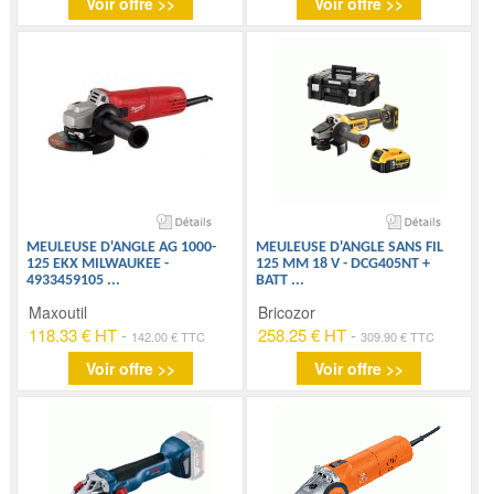
Voir offre >>
Voir offre >>
MEULEUSE D'ANGLE AG 1000-
MEULEUSE D'ANGLE SANS FIL
125 EKX MILWAUKEE -
125 MM 18 V - DCG405NT +
4933459105
...
BATT
...
Maxoutil
Bricozor
118.33 € HT
-
258.25 € HT
-
142.00 € TTC
309.90 € TTC
Voir offre >>
Voir offre >>