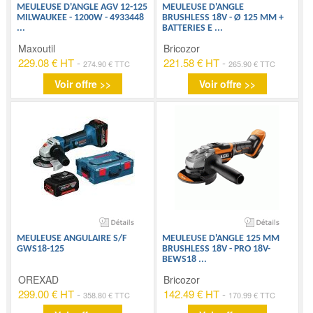
MEULEUSE D'ANGLE AGV 12-125
MEULEUSE D'ANGLE
MILWAUKEE - 1200W - 4933448
BRUSHLESS 18V - Ø 125 MM +
...
BATTERIES E
...
Maxoutil
Bricozor
229.08 € HT
-
221.58 € HT
-
274.90 € TTC
265.90 € TTC
Voir offre >>
Voir offre >>
MEULEUSE ANGULAIRE S/F
MEULEUSE D'ANGLE 125 MM
GWS18-125
BRUSHLESS 18V - PRO 18V-
BEWS18
...
OREXAD
Bricozor
299.00 € HT
-
142.49 € HT
-
358.80 € TTC
170.99 € TTC