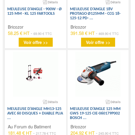
MEULEUSE D'ANGLE - 900W - Ø
MEULEUSE D'ANGLE 18V
125 MM - KL 125 FARTOOLS
PROTAGO Ø125MM - CCG 18-
125-12 PD-
...
Bricozor
Bricozor
58.25 € HT
-
391.58 € HT
-
69.90 € TTC
469.90 € TTC
Voir offre >>
Voir offre >>
MEULEUSE D'ANGLE MH13-125
MEULEUSE D'ANGLE 125 MM
AVEC 60 DISQUES + DIABLE PLIA
GWS 19-125 CIE-060179P002
...
BOSCH
...
Au Forum du Batiment
Bricozor
181.48 € HT
-
204.92 € HT
-
217.78 € TTC
245.90 € TTC