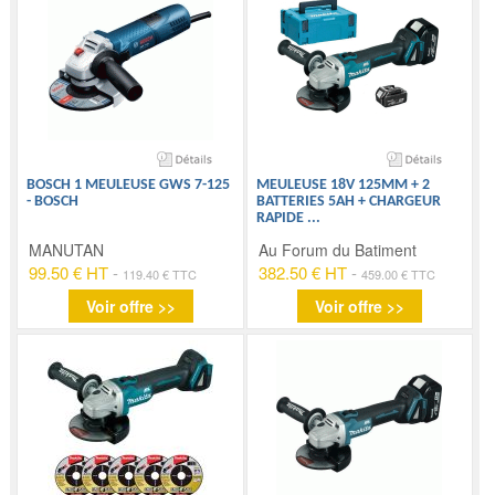
BOSCH 1 MEULEUSE GWS 7-125
MEULEUSE 18V 125MM + 2
- BOSCH
BATTERIES 5AH + CHARGEUR
RAPIDE
...
MANUTAN
Au Forum du Batiment
99.50 € HT
-
382.50 € HT
-
119.40 € TTC
459.00 € TTC
Voir offre >>
Voir offre >>