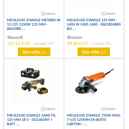
MEULEUSE D'ANGLE METABO W
MEULEUSE D'ANGLE 125 MM
12-125 1250W 125 MM -
1400 W GWS 1400 - 0601824800
6003980
...
BO
...
Maxoutil
Bricozor
121.23 € HT
-
99.92 € HT
-
145.48 € TTC
119.90 € TTC
Voir offre >>
Voir offre >>
MEULEUSE D'ANGLE SANS FIL
MEULEUSE D'ANGLE 750W WSG
125 MM 18 V - DCG405NT +
7-125 125MM EN BOÎTE
BATT
...
CARTON -
...