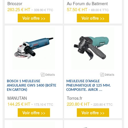
Bricozor
Au Forum du Batiment
283.25 € HT
-
57.50 € HT
-
339.90 € TTC
69.00 € TTC
Voir offre >>
Voir offre >>
BOSCH 1 MEULEUSE
MEULEUSE D'ANGLE
ANGULAIRE GWS 1400 (BOÎTE
PNEUMATIQUE Ø 125 MM.
EN CARTON)
COMPOSITE. AIRCR
...
MANUTAN
Torros.fr
144.25 € HT
-
220.80 € HT
-
173.10 € TTC
220.80 € TTC
Voir offre >>
Voir offre >>