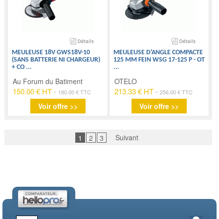
MEULEUSE 18V GWS18V-10
MEULEUSE D'ANGLE COMPACTE
(SANS BATTERIE NI CHARGEUR)
125 MM FEIN WSG 17-125 P - OT
+ CO
...
...
Au Forum du Batiment
OTELO
150.00 € HT
-
213.33 € HT
-
180.00 € TTC
256.00 € TTC
Voir offre >>
Voir offre >>
Suivant
1
2
3