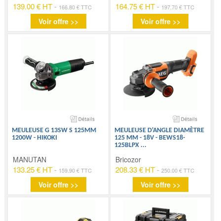
139.00 € HT
-
164.75 € HT
-
166.80 € TTC
197.70 € TTC
Voir offre >>
Voir offre >>
MEULEUSE G 13SW S 125MM
MEULEUSE D'ANGLE DIAMÈTRE
1200W - HIKOKI
125 MM - 18V - BEWS18-
125BLPX
...
MANUTAN
Bricozor
133.25 € HT
-
208.33 € HT
-
159.90 € TTC
250.00 € TTC
Voir offre >>
Voir offre >>