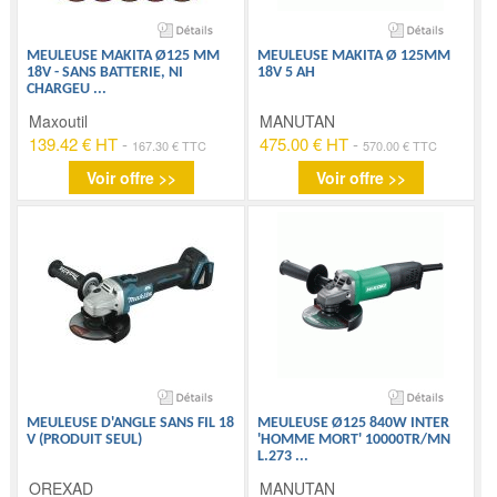
MEULEUSE MAKITA Ø125 MM
MEULEUSE MAKITA Ø 125MM
18V - SANS BATTERIE, NI
18V 5 AH
CHARGEU
...
Maxoutil
MANUTAN
139.42 € HT
-
475.00 € HT
-
167.30 € TTC
570.00 € TTC
Voir offre >>
Voir offre >>
MEULEUSE D'ANGLE SANS FIL 18
MEULEUSE Ø125 840W INTER
V (PRODUIT SEUL)
'HOMME MORT' 10000TR/MN
L.273
...
OREXAD
MANUTAN