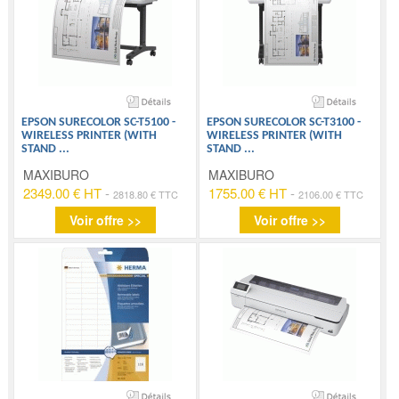
EPSON SURECOLOR SC-T5100 -
EPSON SURECOLOR SC-T3100 -
WIRELESS PRINTER (WITH
WIRELESS PRINTER (WITH
STAND
...
STAND
...
MAXIBURO
MAXIBURO
2349.00 € HT
-
1755.00 € HT
-
2818.80 € TTC
2106.00 € TTC
Voir offre >>
Voir offre >>