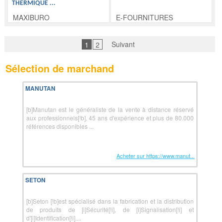
THERMIQUE
...
MAXIBURO
E-FOURNITURES
Suivant
1
2
Sélection de marchand
MANUTAN
[b]Manutan est le généraliste de la vente à distance réservé
aux professionnels[!b]. 45 ans d'expérience et plus de 80.000
références disponibles ...
Acheter sur https://www.manut...
SETON
[b]Seton [!b]est spécialisé dans la fabrication et la distribution
de produits de [i]Sécurité[!i], de [i]Signalisation[!i] et
d'[i]Identification[!i]....