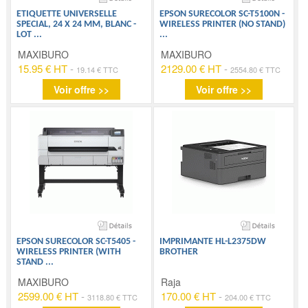
ETIQUETTE UNIVERSELLE
EPSON SURECOLOR SC-T5100N -
SPECIAL, 24 X 24 MM, BLANC -
WIRELESS PRINTER (NO STAND)
LOT
...
...
MAXIBURO
MAXIBURO
15.95 € HT
-
2129.00 € HT
-
19.14 € TTC
2554.80 € TTC
Voir offre >>
Voir offre >>
EPSON SURECOLOR SC-T5405 -
IMPRIMANTE HL-L2375DW
WIRELESS PRINTER (WITH
BROTHER
STAND
...
MAXIBURO
Raja
2599.00 € HT
-
170.00 € HT
-
3118.80 € TTC
204.00 € TTC