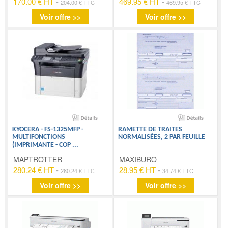
170.00 € HT
-
469.95 € HT
-
204.00 € TTC
469.95 € TTC
Voir offre >>
Voir offre >>
KYOCERA - FS-1325MFP -
RAMETTE DE TRAITES
MULTIFONCTIONS
NORMALISÉES, 2 PAR FEUILLE
(IMPRIMANTE - COP
...
MAPTROTTER
MAXIBURO
280.24 € HT
-
28.95 € HT
-
280.24 € TTC
34.74 € TTC
Voir offre >>
Voir offre >>